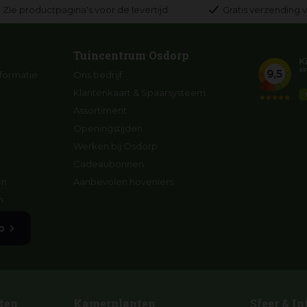
Zie productpagina's voor de levertijd
Gratis verzending v
Tuincentrum Osdorp
formatie
Ons bedrijf
Klantenkaart & Spaarsysteem
Assortiment
Openingstijden
Werken bij Osdorp
Cadeaubonnen
en
Aanbevolen hoveniers
n
p
ten
Kamerplanten
Sfeer & In