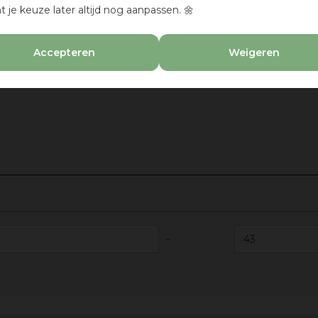
t je keuze later altijd nog aanpassen. 🌼
Accepteren
Weigeren
-