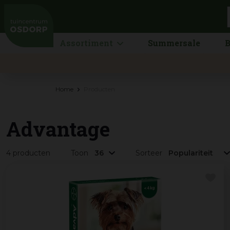
Ga
naar
content
Assortiment
Summersale
B
Home
Producten
Advantage
4 producten
Toon
Sorteer