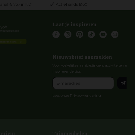
anaf € 75,- in NL*
Actief sinds 1960
Laat je inspireren
Nieuwsbrief aanmelden
Voor wekelijkse aanbiedingen, activiteiten en
inspirerende tips
Lees onze
Privacyverklaring
terieur
Tuinmeubelen