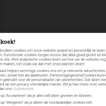
koek!
bruiken cookies om onze website soepel en persoonlijk te laten
. Functionele cookies zorgen ervoor dat alles goed groeit en bl
e site. Met analytische cookies leren we hoe we de website no
n maken, net zoals we dat met onze planten doen!
aast helpen sommige cookies ons om je relevante advertenties 
zien, zowel hier als daarbuiten. Persoonsgegevens/Cookies kun
 gebruikt voor de personalisatie van advertenties. Dat doen we
ard op een privacy vriendelijke manier. Wil je hier meer over wet
dan ons
cookiebeleid
.
k op ‘Accepteren’ als je alles wilt laten groeien en bloeien.
k op ‘Weigeren’ als je alleen de noodzakelijke cookies wilt.