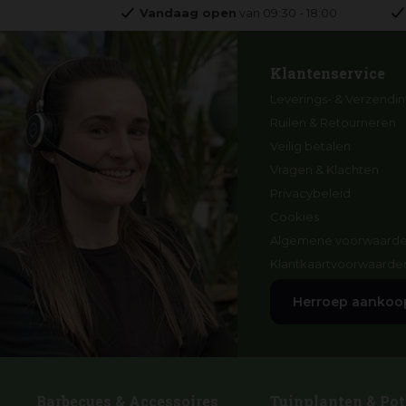
Vandaag open
van
09:30
-
18:00
Klantenservice
Leverings- & Verzendin
Ruilen & Retourneren
Veilig betalen
Vragen & Klachten
Privacybeleid
Cookies
Algemene voorwaard
Klantkaartvoorwaarde
Herroep aankoo
Barbecues & Accessoires
Tuinplanten & Pot