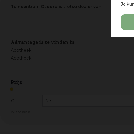
Je kun
Tuincentrum Osdorp is trotse dealer van
Advantage is te vinden in
Apotheek
Apotheek
Prijs
€
Wis selectie