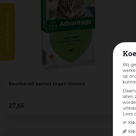
Schrijf je in en win!
Koe
Wij ge
werken
op onz
kunne
Beschermt katten tegen vlooien
Daarn
laten 
worden
27
,
65
uitera
Lees 
🌱 Kli
🌾 Kli