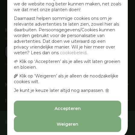
we de website nog beter kunnen maken, net zoals
we dat met onze planten doen!
Daarnaast helpen sommige cookies ons om je
relevante advertenties te laten zien, zowel hier als
Nieuwsbrief aanmelden
daarbuiten. Persoonsgegevens/Cookies kunnen
worden gebruikt voor de personalisatie van
Voor wekelijkse aanbiedingen, activiteiten en inspirerende tips
advertenties. Dat doen we uiteraard op een
privacy vriendelijke manier. Wil je hier meer over
weten? Lees dan ons
cookiebeleid
.
🌱 Klik op ‘Accepteren’ als je alles wilt laten groeien
Lees onze
Privacyverklaring
en bloeien.
🌾 Klik op ‘Weigeren’ als je alleen de noodzakelijke
cookies wilt.
Klantenservice
Je kunt je keuze later altijd nog aanpassen. 🌼
Info & openingstijden
Accepteren
Barbecues & Accessoires
Weigeren