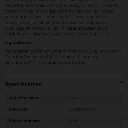
vastzitten en de hamster actief bezig is met zijn voedsel
net zoals in de natuur. Dit geeft de hamster de nodige
beweging en zorgt ervoor dat hij zijn snijtanden op
natuurlijke wijze kan afslijten. De Kräckers zijn op de
voedingsbehoeften van de hamster afgestemd. De
Kräckers zijn volgens een suikervrije receptuur bereid.
Ingrediënten
Samenstelling: Granen*, zaden*, Plantaardige bijproducten,
Groenten*, mineralen* 1,1%, Honing*, Eieren en
eiproducten**. *=Natuurlijke ingrediënten
Specificaties
Artikelnummer
9974707
EAN code
4008239303806
EAN leverancier
30380