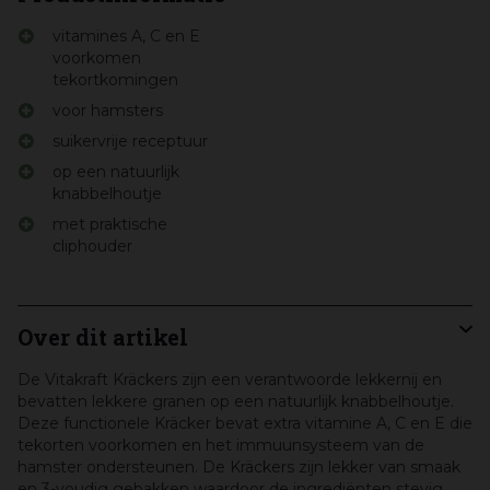
vitamines A, C en E
voorkomen
tekortkomingen
voor hamsters
suikervrije receptuur
op een natuurlijk
knabbelhoutje
met praktische
cliphouder
Over dit artikel
De Vitakraft Kräckers zijn een verantwoorde lekkernij en
bevatten lekkere granen op een natuurlijk knabbelhoutje.
Deze functionele Kräcker bevat extra vitamine A, C en E die
tekorten voorkomen en het immuunsysteem van de
hamster ondersteunen. De Kräckers zijn lekker van smaak
en 3-voudig gebakken waardoor de ingrediënten stevig