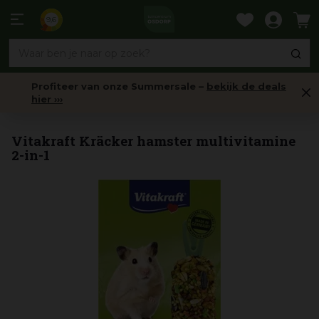
Ga
naar
9,6
content
Profiteer van onze Summersale –
bekijk de deals
hier ›››
Snacks
Vitakraft Kräcker hamster multivitamine
2-in-1