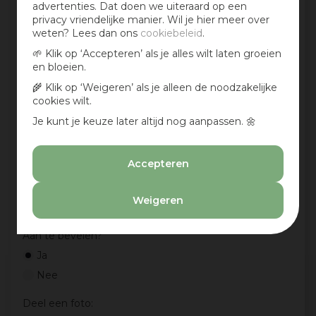
Mijn ervaring in één zin:
*
advertenties. Dat doen we uiteraard op een
privacy vriendelijke manier. Wil je hier meer over
weten? Lees dan ons
cookiebeleid
.
🌱 Klik op ‘Accepteren’ als je alles wilt laten groeien
en bloeien.
Jouw mening over dit product:
🌾 Klik op ‘Weigeren’ als je alleen de noodzakelijke
cookies wilt.
Je kunt je keuze later altijd nog aanpassen. 🌼
Accepteren
Weigeren
Aan te bevelen?
Ja
Nee
Deel een foto: