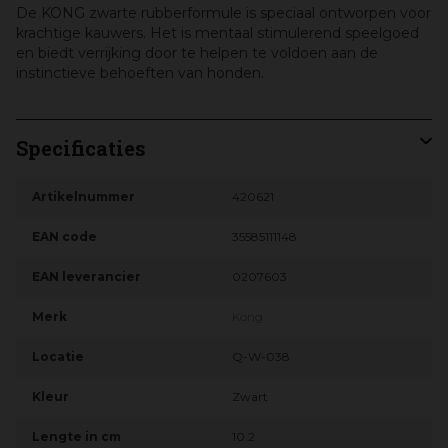
De KONG zwarte rubberformule is speciaal ontworpen voor
krachtige kauwers. Het is mentaal stimulerend speelgoed
en biedt verrijking door te helpen te voldoen aan de
instinctieve behoeften van honden.
Specificaties
Artikelnummer
420621
EAN code
35585111148
EAN leverancier
0207603
Merk
Kong
Locatie
Q-W-038
Kleur
Zwart
Lengte in cm
10.2