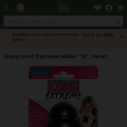
Ga
naar
9,6
content
Profiteer van onze Summersale –
bekijk de deals
hier ›››
Speeltjes & Training
Kong hond Extreme rubber “M”, zwart