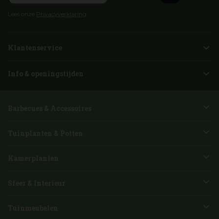
Lees onze
Privacyverklaring
Klantenservice
Info & openingstijden
Barbecues & Accessoires
Tuinplanten & Potten
Kamerplanten
Sfeer & Interieur
Tuinmeubelen