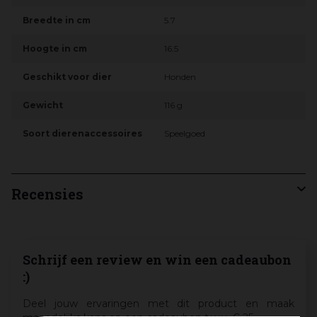
Breedte in cm
5.7
Hoogte in cm
16.5
Geschikt voor dier
Honden
Gewicht
116 g
Soort dierenaccessoires
Speelgoed
Recensies
Schrijf een review en win een cadeaubon
:)
Deel jouw ervaringen met dit product en maak