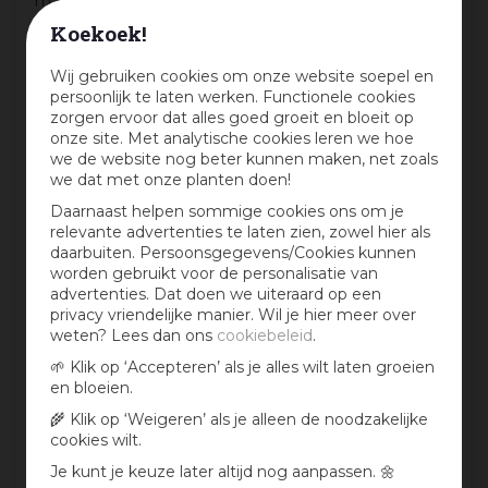
maandelijks kans op een cadeaubon t.w.v. € 25,-
Koekoek!
Beoordeling:
*
Wij gebruiken cookies om onze website soepel en
persoonlijk te laten werken. Functionele cookies
Mijn ervaring in één zin:
*
zorgen ervoor dat alles goed groeit en bloeit op
onze site. Met analytische cookies leren we hoe
we de website nog beter kunnen maken, net zoals
we dat met onze planten doen!
Jouw mening over dit product:
Daarnaast helpen sommige cookies ons om je
relevante advertenties te laten zien, zowel hier als
daarbuiten. Persoonsgegevens/Cookies kunnen
worden gebruikt voor de personalisatie van
advertenties. Dat doen we uiteraard op een
privacy vriendelijke manier. Wil je hier meer over
weten? Lees dan ons
cookiebeleid
.
🌱 Klik op ‘Accepteren’ als je alles wilt laten groeien
en bloeien.
🌾 Klik op ‘Weigeren’ als je alleen de noodzakelijke
cookies wilt.
Aan te bevelen?
Je kunt je keuze later altijd nog aanpassen. 🌼