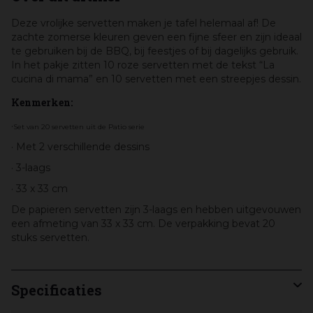
Deze vrolijke servetten maken je tafel helemaal af! De
zachte zomerse kleuren geven een fijne sfeer en zijn ideaal
te gebruiken bij de BBQ, bij feestjes of bij dagelijks gebruik.
In het pakje zitten 10 roze servetten met de tekst “La
cucina di mama” en 10 servetten met een streepjes dessin.
Kenmerken:
·
Set van 20 servetten uit de Patio serie
· Met 2 verschillende dessins
· 3-laags
· 33 x 33 cm
De papieren servetten zijn 3-laags en hebben uitgevouwen
een afmeting van 33 x 33 cm. De verpakking bevat 20
stuks servetten.
Specificaties