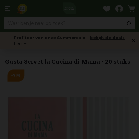
Ga
naar
9,6
content
Profiteer van onze Summersale –
bekijk de deals
hier ›››
Barbecueborstels & Reiniging
Gusta Servet la Cucina di Mama - 20 stuks