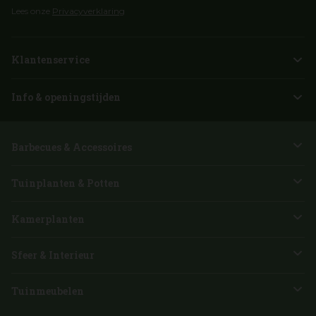
Lees onze
Privacyverklaring
Klantenservice
Info & openingstijden
Barbecues & Accessoires
Tuinplanten & Potten
Kamerplanten
Sfeer & Interieur
Tuinmeubelen