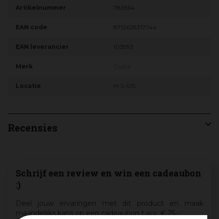
Artikelnummer
783564
EAN code
8712628317744
EAN leverancier
103993
Merk
Gusta
Locatie
H-S-015
Recensies
Schrijf een review en win een cadeaubon
:)
Deel jouw ervaringen met dit product en maak
maandelijks kans op een cadeaubon t.w.v. € 25,-