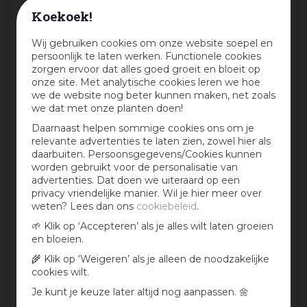
Koekoek!
Beoordeling:
*
Wij gebruiken cookies om onze website soepel en
persoonlijk te laten werken. Functionele cookies
Mijn ervaring in één zin:
*
zorgen ervoor dat alles goed groeit en bloeit op
onze site. Met analytische cookies leren we hoe
we de website nog beter kunnen maken, net zoals
we dat met onze planten doen!
Jouw mening over dit product:
Daarnaast helpen sommige cookies ons om je
relevante advertenties te laten zien, zowel hier als
daarbuiten. Persoonsgegevens/Cookies kunnen
worden gebruikt voor de personalisatie van
advertenties. Dat doen we uiteraard op een
privacy vriendelijke manier. Wil je hier meer over
weten? Lees dan ons
cookiebeleid
.
🌱 Klik op ‘Accepteren’ als je alles wilt laten groeien
en bloeien.
🌾 Klik op ‘Weigeren’ als je alleen de noodzakelijke
cookies wilt.
Aan te bevelen?
Je kunt je keuze later altijd nog aanpassen. 🌼
Ja