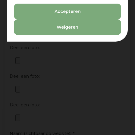
Nee
Accepteren
Deel een foto:
Weigeren
Deel een foto:
Deel een foto:
Deel een foto:
Naam (zichtbaar op website):
*