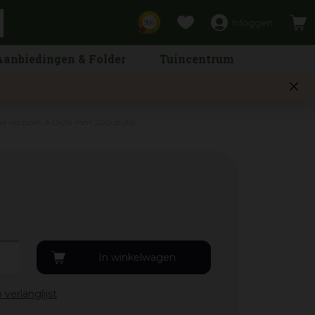
Inloggen
9,6
Aanbiedingen & Folder
Tuincentrum
eel verzinkt 4,0x35 mm 200 stuks