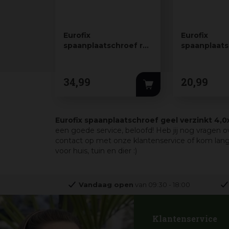
Eurofix
Eurofix
spaanplaatschroef rvs
spaanplaat
5,0x50 mm 200 stuks
geel verzink
mm 200 stu
34
,
99
20
,
99
Eurofix spaanplaatschroef geel verzinkt 4,
een goede service, beloofd! Heb jij nog vragen 
contact op met onze klantenservice of kom lan
voor huis, tuin en dier :)
Vandaag open
van
09:30
-
18:00
Klantenservice