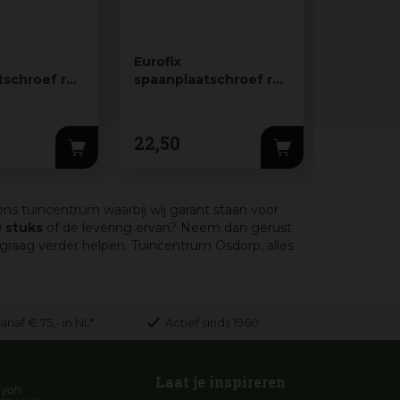
Eurofix
Eurofix
tschroef rvs
spaanplaatschroef rvs
spaanpl
 200 stuks
4,0x45 mm 200 stuks
geel ver
mm 200 
22
,
50
8
,
89
ons tuincentrum waarbij wij garant staan voor
 stuks
of de levering ervan? Neem dan gerust
raag verder helpen. Tuincentrum Osdorp, alles
anaf € 75,- in NL*
Actief sinds 1960
Laat je inspireren