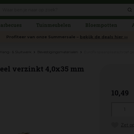
arbecues
Tuinmeubelen
Bloempotten
Profiteer van onze Summersale –
bekijk de deals hier ›››
Hang- & Sluitwerk
Bevestigingsmaterialen
Eurofix spaanplaatschroef g
geel verzinkt 4,0x35 mm
10
,
49