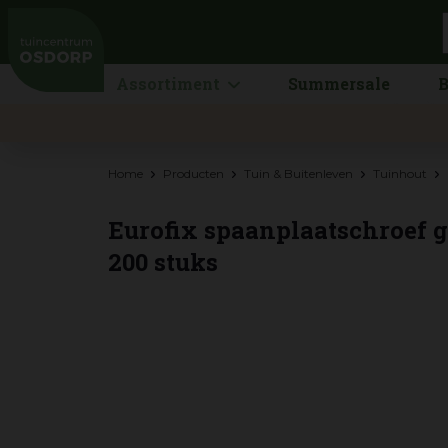
Ga
naar
content
Assortiment
Summersale
B
Home
Producten
Tuin & Buitenleven
Tuinhout
Eurofix spaanplaatschroef 
200 stuks