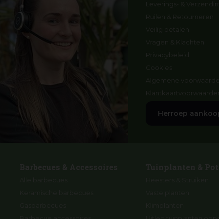
Leverings- & Verzendin
Ruilen & Retourneren
Veilig betalen
Vragen & Klachten
Privacybeleid
Cookies
Algemene voorwaard
Klantkaartvoorwaarde
Herroep aankoo
Barbecues & Accessoires
Tuinplanten & Pot
Alle barbecues
Heesters & Struiken
Keramische barbecues
Vaste planten
Gasbarbecues
Klimplanten
Barbecue accessoires
Uitleg tuinplanten opp