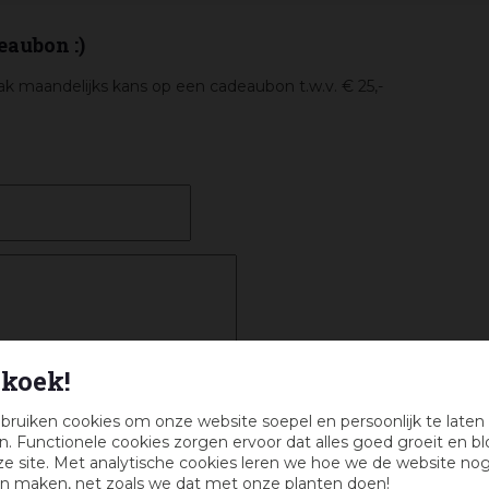
eaubon :)
k maandelijks kans op een cadeaubon t.w.v. € 25,-
koek!
bruiken cookies om onze website soepel en persoonlijk te laten
. Functionele cookies zorgen ervoor dat alles goed groeit en bl
e site. Met analytische cookies leren we hoe we de website no
n maken, net zoals we dat met onze planten doen!