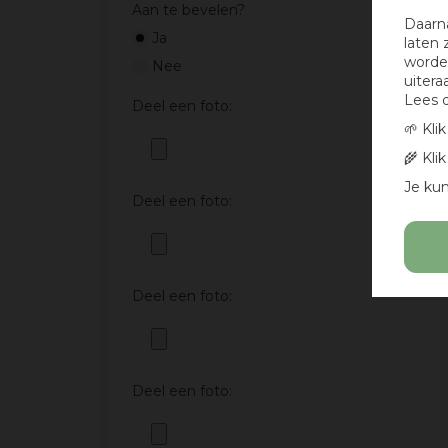
Aan te bevelen?
Daarn
Ja
laten 
worden
Nee
uitera
Lees 
Deel een foto:
🌱 Kli
🌾 Kli
Je kun
Deel een foto:
Deel een foto:
Deel een foto: