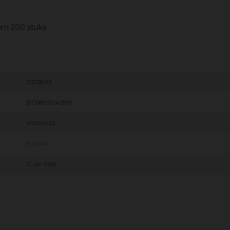
 mm 200 stuks
7312803
8715893042991
41014035
Eurofix
C-W-006