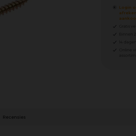
Login o
afreken
aankoop
Gratis v
Binnen 
14 dagen
Online v
assortim
Recensies