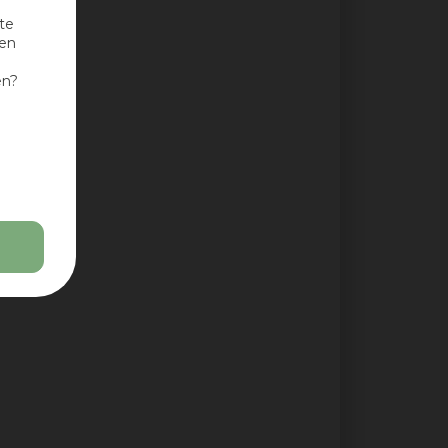
te
nen
en?