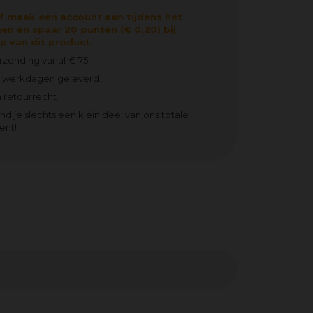
f maak een account aan tijdens het
en en spaar 20 punten (€ 0,20) bij
 van dit product.
erzending vanaf € 75,-
2 werkdagen geleverd.
 retourrecht.
ind je slechts een klein deel van ons totale
ent!