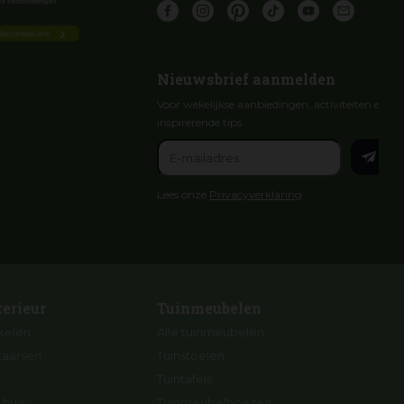
Nieuwsbrief aanmelden
Voor wekelijkse aanbiedingen, activiteiten en
inspirerende tips
Lees onze
Privacyverklaring
terieur
Tuinmeubelen
ikelen
Alle tuinmeubelen
kaarsen
Tuinstoelen
Tuintafels
 huis
Tuinmeubelhoezen