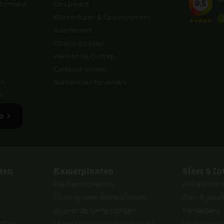
formatie
Ons bedrijf
Klantenkaart & Spaarsysteem
Assortiment
Openingstijden
Werken bij Osdorp
Cadeaubonnen
en
Aanbevolen hoveniers
n
p
ten
Kamerplanten
Sfeer & In
Alle kamerplanten
Alle sfeerart
Grote groene kamerplanten
Sier- & geur
Bloeiende kamerplanten
Kandelaars
otten
Uitleg kamerplanten oppotten
Verlichting in