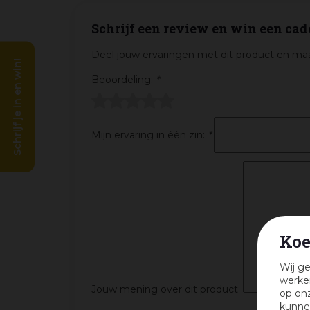
Schrijf een review en win een cad
Deel jouw ervaringen met dit product en maa
Schrijf je in en win!
Beoordeling:
*
Mijn ervaring in één zin:
*
Koe
Wij ge
werken
Jouw mening over dit product:
op onz
kunne