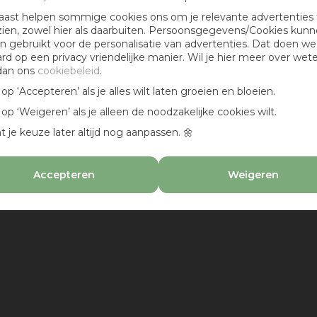
aast helpen sommige cookies ons om je relevante advertenties 
zien, zowel hier als daarbuiten. Persoonsgegevens/Cookies kun
 gebruikt voor de personalisatie van advertenties. Dat doen we
ard op een privacy vriendelijke manier. Wil je hier meer over wet
dan ons
cookiebeleid
.
k op ‘Accepteren’ als je alles wilt laten groeien en bloeien.
k op ‘Weigeren’ als je alleen de noodzakelijke cookies wilt.
t je keuze later altijd nog aanpassen. 🌼
Accepteren
Weigeren