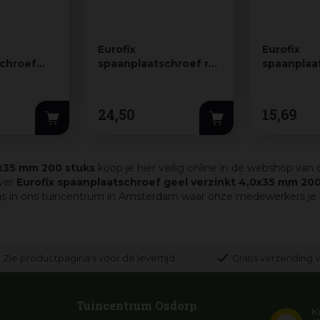
Eurofix
Eurofix
schroef
spaanplaatschroef rvs
spaanplaa
t 5,0x60
4,0x50 mm 200 stuks
3,5x30 mm
ks
24
,
50
15
,
69
0x35 mm 200 stuks
koop je hier veilig online in de webshop van 
over
Eurofix spaanplaatschroef geel verzinkt 4,0x35 mm 200
gs in ons tuincentrum in Amsterdam waar onze medewerkers je g
Zie productpagina's voor de levertijd
Gratis verzending v
Tuincentrum Osdorp