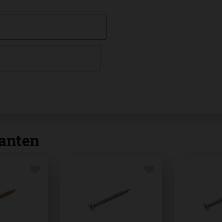
anten