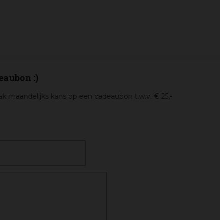
eaubon :)
k maandelijks kans op een cadeaubon t.w.v. € 25,-