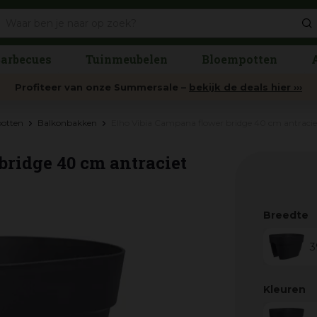
arbecues
Tuinmeubelen
Bloempotten
Profiteer van onze Summersale –
bekijk de deals hier ›››
potten
Balkonbakken
Elho Vibia Campana flower bridge 40 cm antracie
ridge 40 cm antraciet
Breedte
3
Kleuren