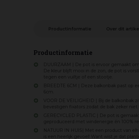
Productinformatie
Over dit artike
Productinformatie
DUURZAAM | De pot is ervoor gemaakt om e
De kleur blijft mooi in de zon, de pot is vor
tegen een vuiltje of een stootje.
BREEDTE 6CM | Deze balkonbak past op een
6cm.
VOOR DE VEILIGHEID | Bij de balkonbak zit
bevestigen fixators zodat de bak zeker niet
GERECYCLED PLASTIC | De pot is gemaakt 
geproduceerd met windenergie én 100% rec
NATUUR IN HUIS| Met een product van elho h
is een heerlijk gevoel! Want wist je dat plan