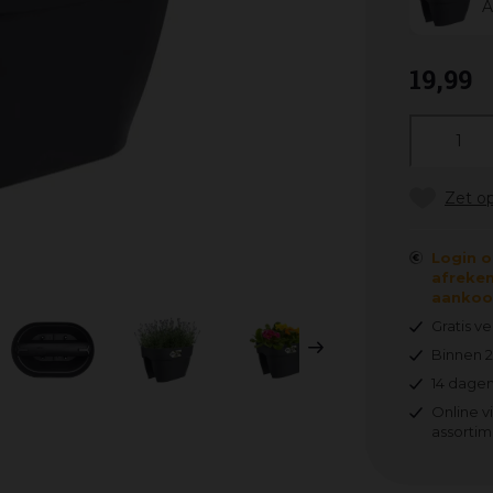
A
19
,
99
Login o
afreken
aankoop
Gratis v
Binnen 
14 dagen
Online v
assortim