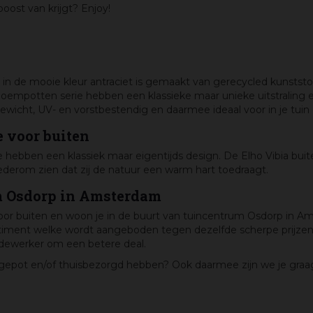
oost van krijgt? Enjoy!
n de mooie kleur antraciet is gemaakt van gerecycled kunststo
loempotten serie hebben een klassieke maar unieke uitstraling e
ewicht, UV- en vorstbestendig en daarmee ideaal voor in je tuin 
e voor buiten
tie hebben een klassiek maar eigentijds design. De Elho Vibia bu
derom zien dat zij de natuur een warm hart toedraagt.
um Osdorp in Amsterdam
oor buiten en woon je in de buurt van tuincentrum Osdorp in A
ortiment welke wordt aangeboden tegen dezelfde scherpe prijzen
dewerker om een betere deal.
gepot en/of thuisbezorgd hebben? Ook daarmee zijn we je graag