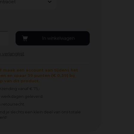
ntraciet
f maak een account aan tijdens het
en en spaar 39 punten (€ 0,39) bij
 van dit product.
erzending vanaf € 75,-
2 werkdagen geleverd.
 retourrecht.
ind je slechts een klein deel van ons totale
ent!