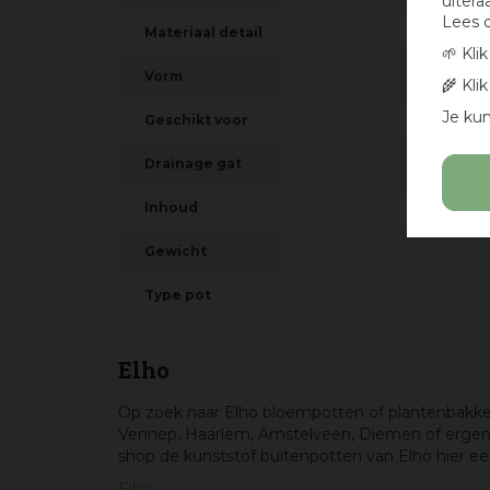
uitera
Lees 
Materiaal detail
🌱 Kli
Vorm
🌾 Kli
Je kun
Geschikt voor
Drainage gat
Inhoud
Gewicht
Type pot
Elho
Op zoek naar Elho bloempotten of plantenbakken?
Vennep, Haarlem, Amstelveen, Diemen of ergens
shop de kunststof buitenpotten van Elho hier e
Elho