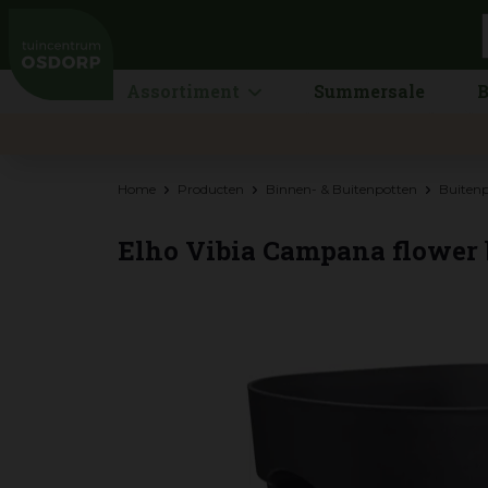
Ga
naar
content
Assortiment
Summersale
B
Home
Producten
Binnen- & Buitenpotten
Buiten
Elho Vibia Campana flower b