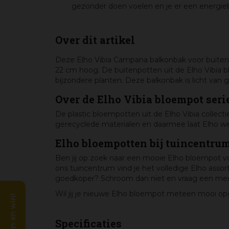
gezonder doen voelen en je er een energieb
Over dit artikel
Deze Elho Vibia Campana balkonbak voor buiten i
22 cm hoog. De buitenpotten uit de Elho Vibia b
bijzondere planten. Deze balkonbak is licht van g
Over de Elho Vibia bloempot seri
De plastic bloempotten uit de Elho Vibia collec
gerecyclede materialen en daarmee laat Elho we
Elho bloempotten bij tuincentr
Ben jij op zoek naar een mooie Elho bloempot v
ons tuincentrum vind je het volledige Elho ass
goedkoper? Schroom dan niet en vraag een me
Wil jij je nieuwe Elho bloempot meteen mooi op
Specificaties