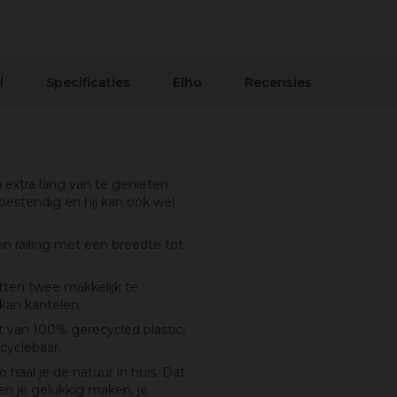
l
Specificaties
Elho
Recensies
xtra lang van te genieten.
stbestendig en hij kan ook wel
 railing met een breedte tot
ten twee makkelijk te
 kan kantelen.
van 100% gerecycled plastic,
yclebaar.
aal je de natuur in huis. Dat
ten je gelukkig maken, je