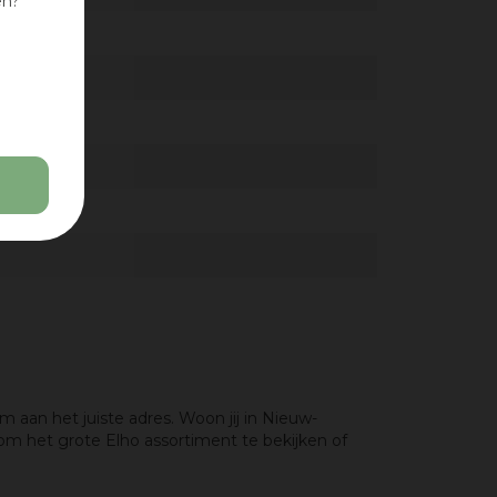
en?
aan het juiste adres. Woon jij in Nieuw-
m het grote Elho assortiment te bekijken of