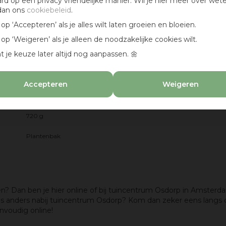
ard op een privacy vriendelijke manier. Wil je hier meer over wet
dan ons
cookiebeleid
.
Polypropyleen (PP)
k op ‘Accepteren’ als je alles wilt laten groeien en bloeien.
Ovaal
k op ‘Weigeren’ als je alleen de noodzakelijke cookies wilt.
t je keuze later altijd nog aanpassen. 🌼
Buiten
Ja
Accepteren
Weigeren
10 l
720 g
Plantenbak
 Dan ben je hier online of bij tuincentrum Osdorp in Amsterdam 
 anders nabij tuincentrum Osdorp? Kom dan zeker eens langs o
envoudig online!