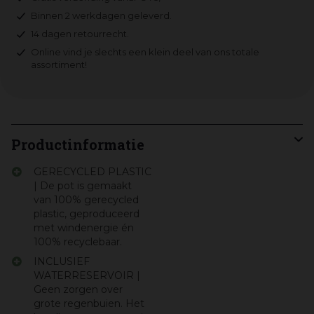
Binnen 2 werkdagen geleverd.
14 dagen retourrecht.
Online vind je slechts een klein deel van ons totale
assortiment!
Productinformatie
GERECYCLED PLASTIC
| De pot is gemaakt
van 100% gerecycled
plastic, geproduceerd
met windenergie én
100% recyclebaar.
INCLUSIEF
WATERRESERVOIR |
Geen zorgen over
grote regenbuien. Het