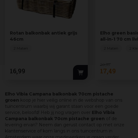
Rotan balkonbak antiek grijs
Elho green basi
46cm
all-in-1 70 cm li
2 Maten
2 Maten
2 Kl
20
,
39
16
,
99
17
,
49
Elho Vibia Campana balkonbak 70cm pistache
groen
koop je hier veilig online in de webshop van ons
tuincentrum waarbij wij garant staan voor een goede
service, beloofd! Heb jij nog vragen over
Elho Vibia
Campana balkonbak 70cm pistache groen
of de
levering ervan? Neem dan gerust contact op met onze
klantenservice of kom langs in ons tuincentrum in
Amsterdam waar onze medewerkers je graag verder