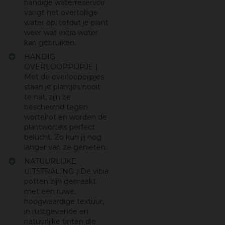
handige waterreservoir
vangt het overtollige
water op, totdat je plant
weer wat extra water
kan gebruiken.
HANDIG
OVERLOOPPIJPJE |
Met de overlooppijpjes
staan je plantjes nooit
te nat, zijn ze
beschermd tegen
wortelrot en worden de
plantwortels perfect
belucht. Zo kun jij nog
langer van ze genieten.
NATUURLIJKE
UITSTRALING | De vibia
potten zijn gemaakt
met een ruwe,
hoogwaardige textuur,
in rustgevende en
natuurlijke tinten die