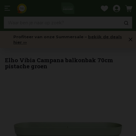
Ga
naar
9,6
content
Profiteer van onze Summersale –
bekijk de deals
hier ›››
Balkonbakken
Elho Vibia Campana balkonbak 70cm
pistache groen