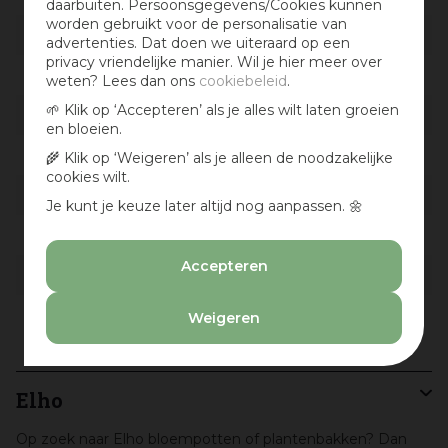
daarbuiten. Persoonsgegevens/Cookies kunnen
worden gebruikt voor de personalisatie van
Productserie
Elho Vibia
advertenties. Dat doen we uiteraard op een
privacy vriendelijke manier. Wil je hier meer over
Materiaal detail
Kunststof
weten? Lees dan ons
cookiebeleid
.
🌱 Klik op ‘Accepteren’ als je alles wilt laten groeien
Vorm
Ovaal
en bloeien.
Geschikt voor
Buiten
🌾 Klik op ‘Weigeren’ als je alleen de noodzakelijke
cookies wilt.
Drainage gat
Nee
Je kunt je keuze later altijd nog aanpassen. 🌼
Inhoud
15,5 l
Accepteren
Gewicht
862 g
Type pot
Plantenbak
Weigeren
Elho
Op zoek naar Elho bloempotten of plantenbakken? Dan