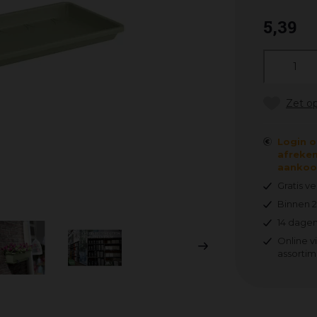
5
,
39
Login o
afreken
aankoop
Gratis v
Binnen 
14 dagen
Online v
assortim