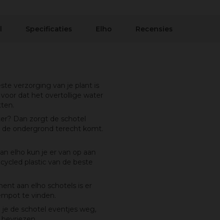
l
Specificaties
Elho
Recensies
 verzorging van je plant is
 voor dat het overtollige water
tten.
er? Dan zorgt de schotel
p de ondergrond terecht komt.
 elho kun je er van op aan
ycled plastic van de beste
t aan elho schotels is er
oempot te vinden.
l je de schotel eventjes weg,
 bevriezen.