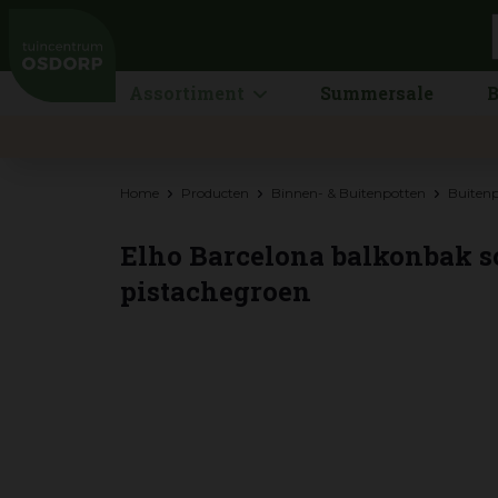
Ga
naar
content
Assortiment
Summersale
B
Home
Producten
Binnen- & Buitenpotten
Buiten
Elho Barcelona balkonbak s
pistachegroen