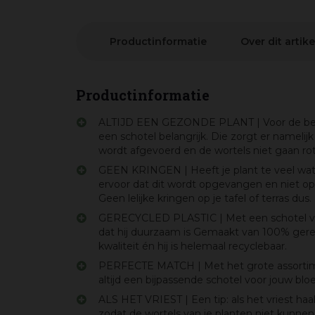
Productinformatie
Over dit artike
Productinformatie
ALTIJD EEN GEZONDE PLANT | Voor de beste
een schotel belangrijk. Die zorgt er namelijk
wordt afgevoerd en de wortels niet gaan ro
GEEN KRINGEN | Heeft je plant te veel wat
ervoor dat dit wordt opgevangen en niet o
Geen lelijke kringen op je tafel of terras dus.
GERECYCLED PLASTIC | Met een schotel van
dat hij duurzaam is Gemaakt van 100% gerec
kwaliteit én hij is helemaal recyclebaar.
PERFECTE MATCH | Met het grote assortimen
altijd een bijpassende schotel voor jouw bl
ALS HET VRIEST | Een tip: als het vriest haa
zodat de wortels van je planten niet kunnen