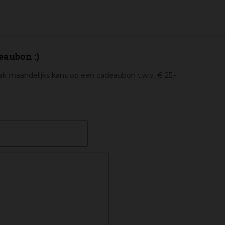
eaubon :)
k maandelijks kans op een cadeaubon t.w.v. € 25,-