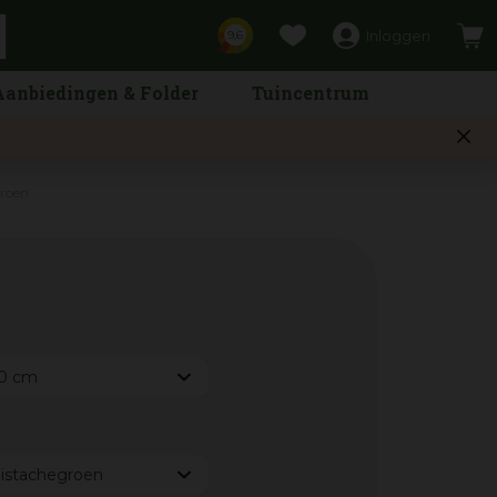
Inloggen
9,6
Aanbiedingen & Folder
Tuincentrum
groen
0 cm
istachegroen