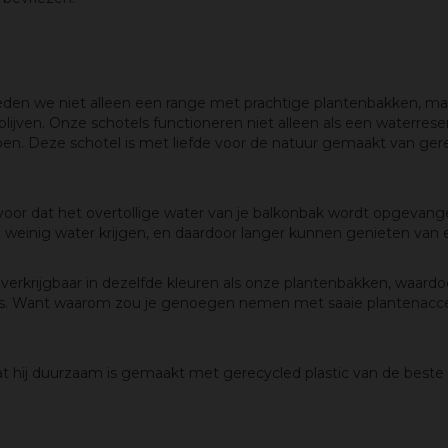
ieden we niet alleen een range met prachtige plantenbakken, ma
blijven. Onze schotels functioneren niet alleen als een waterre
 groen. Deze schotel is met liefde voor de natuur gemaakt van g
oor dat het overtollige water van je balkonbak wordt opgevange
 te weinig water krijgen, en daardoor langer kunnen genieten van
 verkrijgbaar in dezelfde kleuren als onze plantenbakken, waardoo
is. Want waarom zou je genoegen nemen met saaie plantenaccesso
t hij duurzaam is gemaakt met gerecycled plastic van de beste k