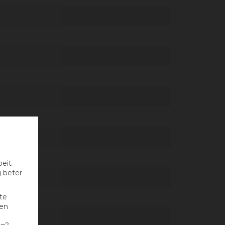
oeit
g beter
te
nen