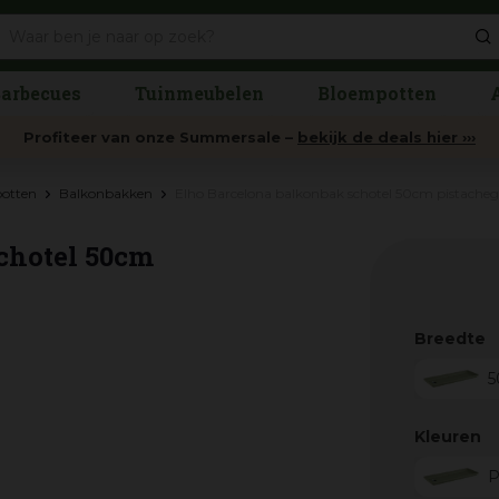
arbecues
Tuinmeubelen
Bloempotten
Profiteer van onze Summersale –
bekijk de deals hier ›››
potten
Balkonbakken
Elho Barcelona balkonbak schotel 50cm pistache
chotel 50cm
Breedte
5
Kleuren
P