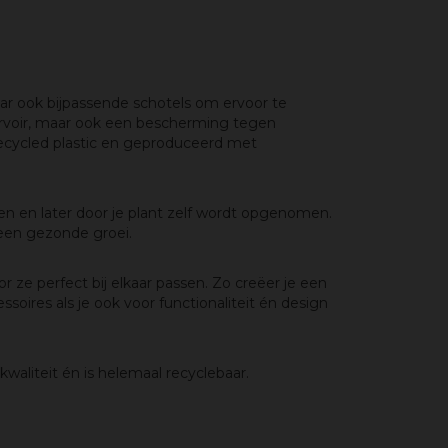
ar ook bijpassende schotels om ervoor te
servoir, maar ook een bescherming tegen
erecycled plastic en geproduceerd met
n en later door je plant zelf wordt opgenomen.
 een gezonde groei.
r ze perfect bij elkaar passen. Zo creëer je een
ires als je ook voor functionaliteit én design
waliteit én is helemaal recyclebaar.