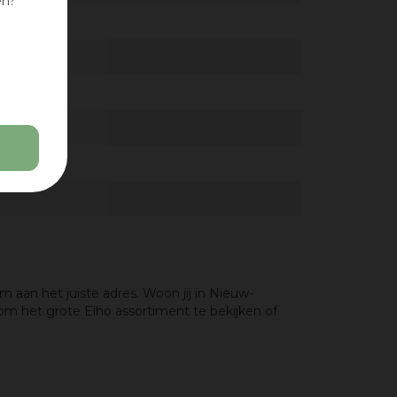
en?
aan het juiste adres. Woon jij in Nieuw-
m het grote Elho assortiment te bekijken of