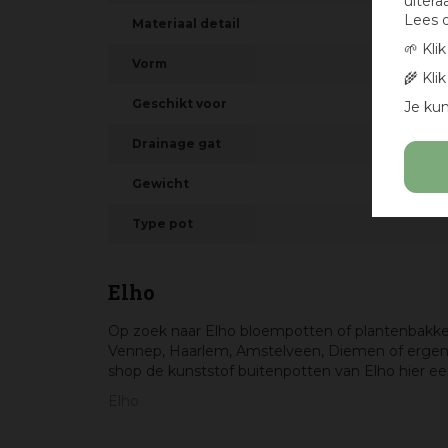
uitera
Lees 
Materiaal detail
🌱 Kli
Vorm
🌾 Kli
Geschikt voor
Je kun
Drainage gat
Gewicht
Type pot
Elho
Op zoek naar Elho bloempotten of plantenbakken?
Vennep, Haarlem, Amstelveen, Diemen of ergens
shop de kunststof buitenpotten van Elho hier e
Elho