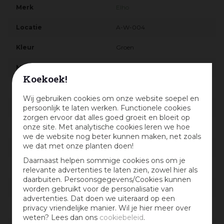
Merk
Elho
Locatie
A-W-004
Kleur
Groen
Materiaal
Kunststof
Koekoek!
Breedte in cm
50
Wij gebruiken cookies om onze website soepel en
persoonlijk te laten werken. Functionele cookies
Diepte in cm
28
zorgen ervoor dat alles goed groeit en bloeit op
onze site. Met analytische cookies leren we hoe
Hoogte in cm
19
we de website nog beter kunnen maken, net zoals
we dat met onze planten doen!
Productserie
Elho Barcelona
Daarnaast helpen sommige cookies ons om je
Materiaal detail
Kunststof, Plastic
relevante advertenties te laten zien, zowel hier als
daarbuiten. Persoonsgegevens/Cookies kunnen
Vorm
Rechthoek
worden gebruikt voor de personalisatie van
advertenties. Dat doen we uiteraard op een
privacy vriendelijke manier. Wil je hier meer over
Geschikt voor
Buiten
weten? Lees dan ons
cookiebeleid
.