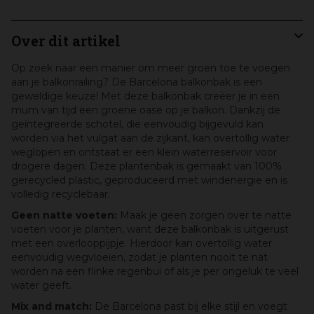
Over dit artikel
Op zoek naar een manier om meer groen toe te voegen
aan je balkonrailing? De Barcelona balkonbak is een
geweldige keuze! Met deze balkonbak creëer je in een
mum van tijd een groene oase op je balkon. Dankzij de
geïntegreerde schotel, die eenvoudig bijgevuld kan
worden via het vulgat aan de zijkant, kan overtollig water
weglopen en ontstaat er een klein waterreservoir voor
drogere dagen. Deze plantenbak is gemaakt van 100%
gerecycled plastic, geproduceerd met windenergie en is
volledig recyclebaar.
Geen natte voeten:
Maak je geen zorgen over te natte
voeten voor je planten, want deze balkonbak is uitgerust
met een overlooppijpje. Hierdoor kan overtollig water
eenvoudig wegvloeien, zodat je planten nooit te nat
worden na een flinke regenbui of als je per ongeluk te veel
water geeft.
Mix and match:
De Barcelona past bij elke stijl en voegt