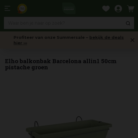
Ga
naar
9,6
content
Profiteer van onze Summersale –
bekijk de deals
hier ›››
Balkonbakken
Elho balkonbak Barcelona allin1 50cm
pistache groen