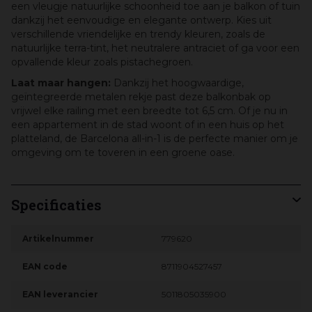
een vleugje natuurlijke schoonheid toe aan je balkon of tuin
dankzij het eenvoudige en elegante ontwerp. Kies uit
verschillende vriendelijke en trendy kleuren, zoals de
natuurlijke terra-tint, het neutralere antraciet of ga voor een
opvallende kleur zoals pistachegroen.
Laat maar hangen:
Dankzij het hoogwaardige,
geïntegreerde metalen rekje past deze balkonbak op
vrijwel elke railing met een breedte tot 6,5 cm. Of je nu in
een appartement in de stad woont of in een huis op het
platteland, de Barcelona all-in-1 is de perfecte manier om je
omgeving om te toveren in een groene oase.
Specificaties
Artikelnummer
779620
EAN code
8711904527457
EAN leverancier
5011805035900