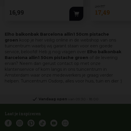
20
,
39
16
,
99
17
,
49
Elho balkonbak Barcelona allin1 50cm pistache
groen
koop je hier veilig online in de webshop van ons
tuincentrum waarbij wij garant staan voor een goede
service, beloofd! Heb jij nog vragen over
Elho balkonbak
Barcelona allin1 50cm pistache groen
of de levering
ervan? Neem dan gerust contact op met onze
klantenservice of kom langs in ons tuincentrum in
Amsterdam waar onze medewerkers je graag verder
helpen. Tuincentrum Osdorp, alles voor huis, tuin en dier :)
Vandaag open
van
09:30
-
18:00
Laat je inspireren