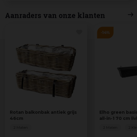
Aanraders van onze klanten
Rotan balkonbak antiek grijs
Elho green basi
46cm
all-in-1 70 cm li
2 Maten
2 Maten
2 Kl