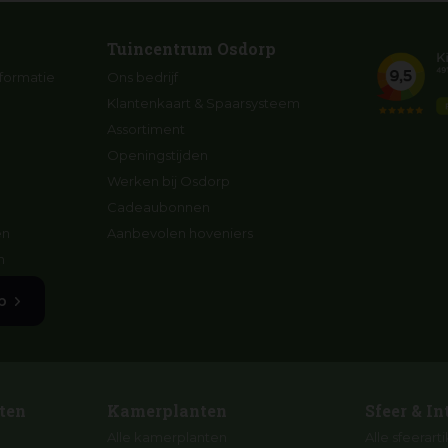
Tuincentrum Osdorp
formatie
Ons bedrijf
Klantenkaart & Spaarsysteem
Assortiment
Openingstijden
Werken bij Osdorp
Cadeaubonnen
en
Aanbevolen hoveniers
n
p
ten
Kamerplanten
Sfeer & In
Alle kamerplanten
Alle sfeerart