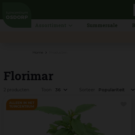
Ga
naar
content
Assortiment
Summersale
B
Home
Producten
Florimar
2 producten
Toon
Sorteer