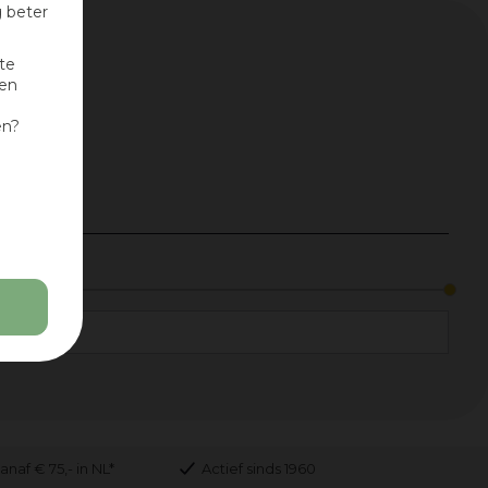
g beter
te
nen
en?
anaf € 75,- in NL*
Actief sinds 1960