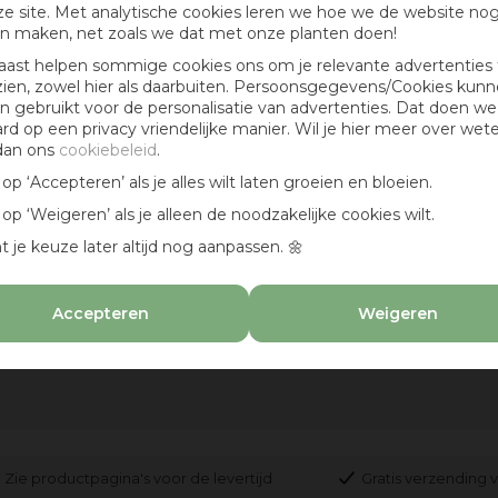
e site. Met analytische cookies leren we hoe we de website no
n maken, net zoals we dat met onze planten doen!
aast helpen sommige cookies ons om je relevante advertenties 
zien, zowel hier als daarbuiten. Persoonsgegevens/Cookies kun
Florimar
 gebruikt voor de personalisatie van advertenties. Dat doen we
ard op een privacy vriendelijke manier. Wil je hier meer over wet
dan ons
cookiebeleid
.
k op ‘Accepteren’ als je alles wilt laten groeien en bloeien.
k op ‘Weigeren’ als je alleen de noodzakelijke cookies wilt.
t je keuze later altijd nog aanpassen. 🌼
Accepteren
Weigeren
-
Zie productpagina's voor de levertijd
Gratis verzending v