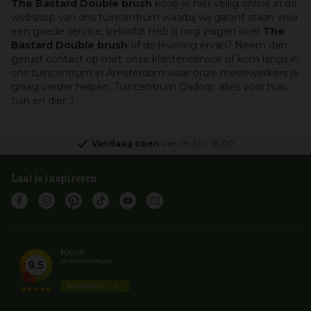
The Bastard Double brush
koop je hier veilig online in de
webshop van ons tuincentrum waarbij wij garant staan voor
een goede service, beloofd! Heb jij nog vragen over
The
Bastard Double brush
of de levering ervan? Neem dan
gerust contact op met onze klantenservice of kom langs in
ons tuincentrum in Amsterdam waar onze medewerkers je
graag verder helpen. Tuincentrum Osdorp, alles voor huis,
tuin en dier :)
Vandaag open
van
09:30
-
18:00
Laat je inspireren