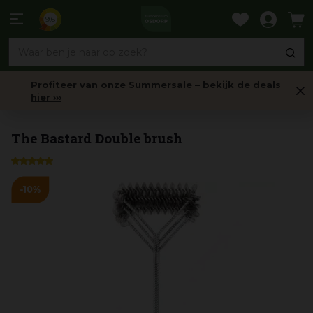
Ga
naar
9,6
content
Profiteer van onze Summersale –
bekijk de deals
hier ›››
Barbecueborstels & Reiniging
The Bastard Double brush