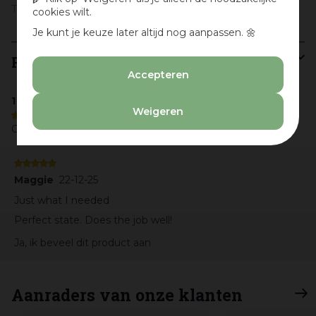
The Bastard
cookies wilt.
Je kunt je keuze later altijd nog aanpassen. 🌼
Recensies
Schrijf een recensie
Accepteren
1 reviews
Weigeren
5/5
Gemiddelde uit 1 beoordelingen
Maggie
22-12-25
Just what I needed
Perfect state. Does the job well!
Ja, ik beveel dit product aan
Aanraders van onze klanten