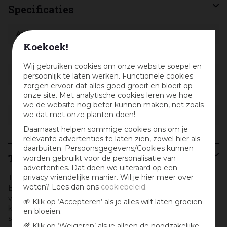
Specificaties
Artikelnummer
607777
Koekoek!
EAN code
8719322164087
Wij gebruiken cookies om onze website soepel en
EAN leverancier
BB405
persoonlijk te laten werken. Functionele cookies
zorgen ervoor dat alles goed groeit en bloeit op
onze site. Met analytische cookies leren we hoe
Merk
The Bastard
we de website nog beter kunnen maken, net zoals
we dat met onze planten doen!
Gewicht
431 g
Daarnaast helpen sommige cookies ons om je
relevante advertenties te laten zien, zowel hier als
daarbuiten. Persoonsgegevens/Cookies kunnen
The Bastard
worden gebruikt voor de personalisatie van
advertenties. Dat doen we uiteraard op een
privacy vriendelijke manier. Wil je hier meer over
The Bastard kamado barbecues vind je bij Osdorp, dé The
weten? Lees dan ons
cookiebeleid
.
Bastard Serious Dealer van Amsterdam. Bekijk het
volledige The Bastard barbecue assortiment hier online of
🌱 Klik op ‘Accepteren’ als je alles wilt laten groeien
kom langs bij Osdorp, daar vind je de grootste barbecue
en bloeien.
showroom van Nederland.
🌾 Klik op ‘Weigeren’ als je alleen de noodzakelijke