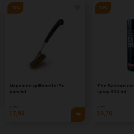
Napoleon grillborstel 3x
The Bastard cas
parallel
spray 600 ml
19
,
95
21
,
95
17
,
95
19
,
76