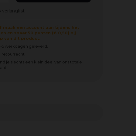
f maak een account aan tijdens het
en en spaar 50 punten (€ 0,50) bij
 van dit product.
3-5 werkdagen geleverd.
 retourrecht.
ind je slechts een klein deel van ons totale
ent!