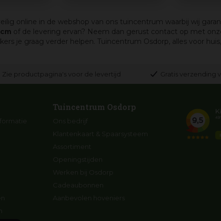
veilig online in de webshop van ons tuincentrum waarbij wij garan
 cm
of de levering ervan? Neem dan gerust contact op met onze
je graag verder helpen. Tuincentrum Osdorp, alles voor huis, t
Zie productpagina's voor de levertijd
Gratis verzending v
Tuincentrum Osdorp
formatie
Ons bedrijf
Klantenkaart & Spaarsysteem
Assortiment
Openingstijden
Werken bij Osdorp
Cadeaubonnen
en
Aanbevolen hoveniers
n