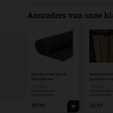
Aanraders van onze kl
Bamboemat black
Bamboema
180x180 cm
gespleten 
3 Maten
2 Maten
Op voorraad in
Op voorraad 
tuincentrum
tuincentrum
99
,
99
22
,
99