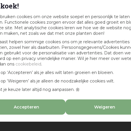
koek!
bruiken cookies om onze website soepel en persoonlijk te laten
. Functionele cookies zorgen ervoor dat alles goed groeit en bl
e site. Met analytische cookies leren we hoe we de website no
n maken, net zoals we dat met onze planten doen!
aast helpen sommige cookies ons om je relevante advertenties 
zien, zowel hier als daarbuiten. Persoonsgegevens/Cookies kun
 gebruikt voor de personalisatie van advertenties. Dat doen we
ard op een privacy vriendelijke manier. Wil je hier meer over wet
dan ons
cookiebeleid
.
k op ‘Accepteren’ als je alles wilt laten groeien en bloeien.
k op ‘Weigeren’ als je alleen de noodzakelijke cookies wilt.
t je keuze later altijd nog aanpassen. 🌼
Accepteren
Weigeren