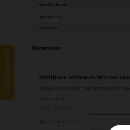
Breedte in cm
Hoogte in cm
Houtsoort
Recensies
Schrijf je in en win!
Schrijf een review en win een cad
Deel jouw ervaringen met dit product en maa
Beoordeling:
*
Mijn ervaring in één zin:
*