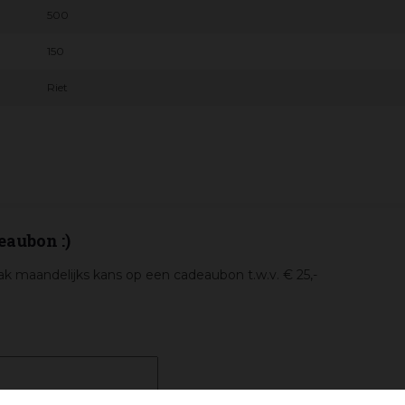
500
150
Riet
eaubon :)
k maandelijks kans op een cadeaubon t.w.v. € 25,-