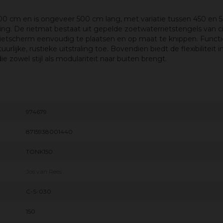
0 cm en is ongeveer 500 cm lang, met variatie tussen 450 en 
g. De rietmat bestaat uit gepelde zoetwaterrietstengels van c
et rietscherm eenvoudig te plaatsen en op maat te knippen. Functio
uurlijke, rustieke uitstraling toe. Bovendien biedt de flexibilitei
 zowel stijl als modulariteit naar buiten brengt.
974679
8715938001440
TONK150
Jos van Rees
C-S-030
150