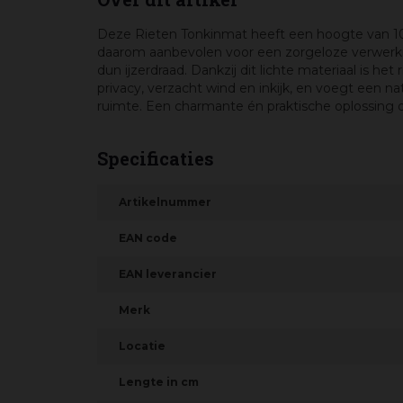
Deze Rieten Tonkinmat heeft een hoogte van 10
daarom aanbevolen voor een zorgeloze verwerkin
dun ijzerdraad. Dankzij dit lichte materiaal is h
privacy, verzacht wind en inkijk, en voegt een nat
ruimte. Een charmante én praktische oplossing die
Specificaties
Artikelnummer
EAN code
EAN leverancier
Merk
Locatie
Lengte in cm