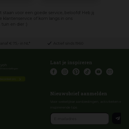
t staan voor een goede service, beloofd! Heb jij
 klantenservice of kom langs in ons
uin en dier :)
anaf € 75,- in NL*
Actief sinds 1960
Laat je inspireren
Nieuwsbrief aanmelden
Voor wekelijkse aanbiedingen, activiteiten en
inspirerende tips