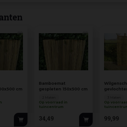
anten
t
Bamboemat
Wilgensc
100x500 cm
gespleten 150x500 cm
gevlochte
cm
2 Maten
3 Maten
in
Op voorraad in
Op voorraad
tuincentrum
tuincentru
34
,
49
99
,
99