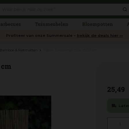
arbecues
Tuinmeubelen
Bloempotten
Profiteer van onze Summersale –
bekijk de deals hier ›››
Bamboe & Rietmatten
Rieten Tonkinmat 150x ±500 cm
 cm
25
,
49
Late