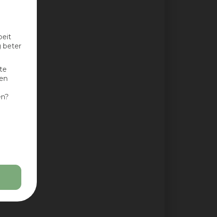
oeit
g beter
te
nen
en?