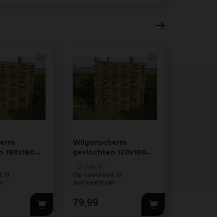
herm
Wilgenscherm
Bamboem
n 180x180
gevlochten 120x180
150x180
cm
3 Maten
3 Maten
 in
Op voorraad in
Op voorra
m
tuincentrum
tuincent
79
,
99
79
,
99