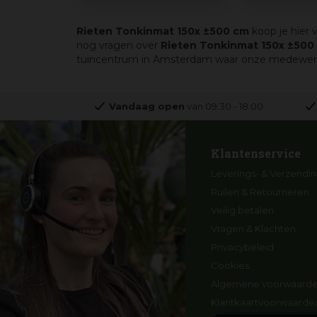
Rieten Tonkinmat 150x ±500 cm
koop je hier 
nog vragen over
Rieten Tonkinmat 150x ±500
tuincentrum in Amsterdam waar onze medewerkers 
Vandaag open
van
09:30
-
18:00
Klantenservice
Leverings- & Verzendin
Ruilen & Retourneren
Veilig betalen
Vragen & Klachten
Privacybeleid
Cookies
Algemene voorwaard
Klantkaartvoorwaarde