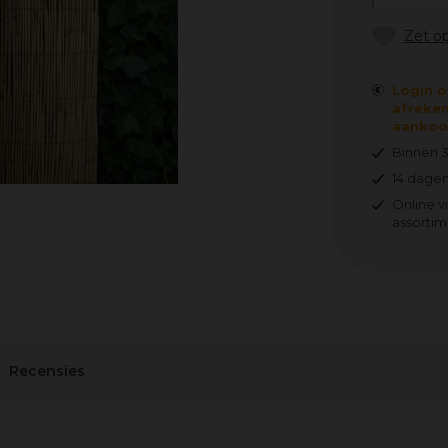
Login o
afreken
aankoop
Binnen 
14 dagen
Online v
assortim
Recensies