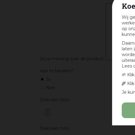
Koe
Wij ge
werken
op onz
kunne
Daarn
laten 
worden
Jouw mening over dit product:
uitera
Lees 
Aan te bevelen?
🌱 Kli
Ja
🌾 Kli
Nee
Je kun
Deel een foto:
Deel een foto: