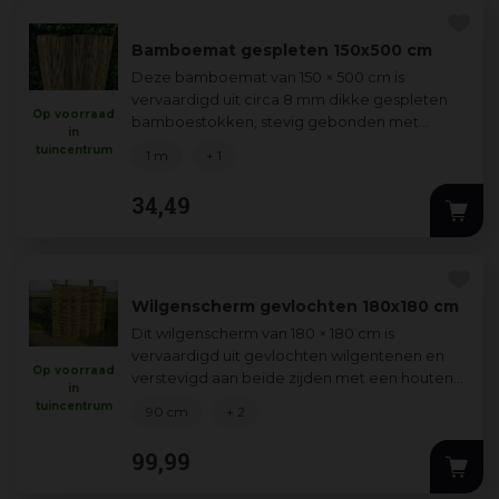
Bamboemat gespleten 150x500 cm
Deze bamboemat van 150 × 500 cm is
vervaardigd uit circa 8 mm dikke gespleten
Op voorraad
bamboestokken, stevig gebonden met
in
gegalvaniseerd ijzerdraad. Hij is perfect voor
tuincentrum
1 m
+ 1
tuin of
...
34
,
49
Wilgenscherm gevlochten 180x180 cm
Dit wilgenscherm van 180 × 180 cm is
vervaardigd uit gevlochten wilgentenen en
Op voorraad
verstevigd aan beide zijden met een houten
in
lat—waardoor het scherm eenvoudig zowel
tuincentrum
90 cm
+ 2
horizo
...
99
,
99