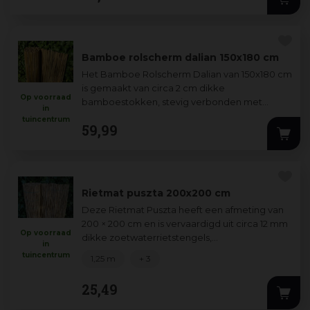
Bamboe rolscherm dalian 150x180 cm
Het Bamboe Rolscherm Dalian van 150x180 cm
is gemaakt van circa 2 cm dikke
Op voorraad
bamboestokken, stevig verbonden met
in
gegalvaniseerd ijzerdraad voor een lange
tuincentrum
59
,
99
levensduur. Perf
...
Rietmat puszta 200x200 cm
Deze Rietmat Puszta heeft een afmeting van
200 × 200 cm en is vervaardigd uit circa 12 mm
Op voorraad
dikke zoetwaterrietstengels,
in
samengebonden met een groene perlon-
tuincentrum
1,25 m
+ 3
draad voor du
...
25
,
49