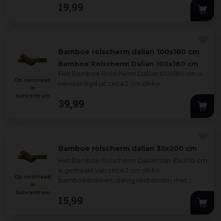
19
,
99
Bamboe rolscherm dalian 100x180 cm
Bamboe Rolscherm Dalian 100x180 cm
Het Bamboe Rolscherm Dalian 100x180 cm is
Op voorraad
vervaardigd uit circa 2 cm dikke
in
bamboestokken die stevig zijn ve
...
tuincentrum
39
,
99
Bamboe rolscherm dalian 35x200 cm
Het Bamboe Rolscherm Dalian van 35x200 cm
is gemaakt van circa 2 cm dikke
Op voorraad
bamboestokken, stevig verbonden met
in
gegalvaniseerd ijzerdraad voor een lange
tuincentrum
15
,
99
levensduur. Perfe
...