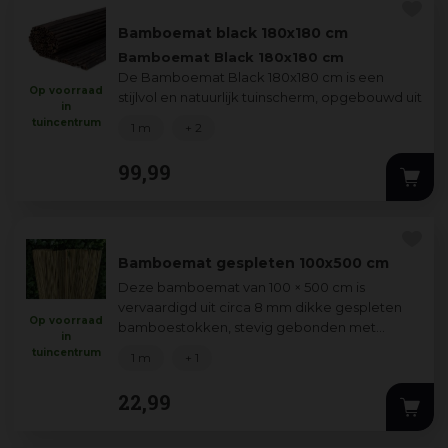
Bamboemat black 180x180 cm
Bamboemat Black 180x180 cm
De Bamboemat Black 180x180 cm is een
Op voorraad
stijlvol en natuurlijk tuinscherm, opgebouwd uit
in
circa 3 cm dikke bamboestokke
...
tuincentrum
1 m
+ 2
99
,
99
Bamboemat gespleten 100x500 cm
Deze bamboemat van 100 × 500 cm is
vervaardigd uit circa 8 mm dikke gespleten
Op voorraad
bamboestokken, stevig gebonden met
in
gegalvaniseerd ijzerdraad. Hij is perfect voor
tuincentrum
1 m
+ 1
tuin of
...
22
,
99