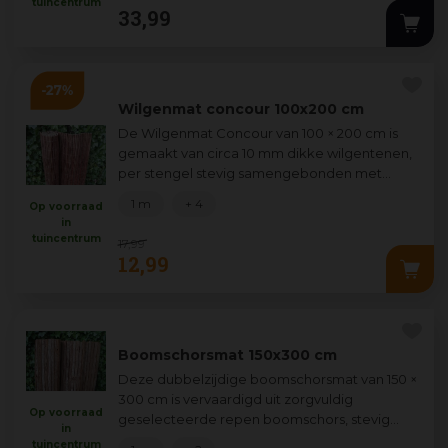
tuincentrum
33
,
99
Wilgenmat concour 100x200 cm
De Wilgenmat Concour van 100 × 200 cm is
gemaakt van circa 10 mm dikke wilgentenen,
per stengel stevig samengebonden met
gegalvaniseerde ijzerdraad. Dit wilgenscherm
1 m
+ 4
Op voorraad
ge
...
in
tuincentrum
17
,
99
12
,
99
Boomschorsmat 150x300 cm
Deze dubbelzijdige boomschorsmat van 150 ×
300 cm is vervaardigd uit zorgvuldig
Op voorraad
geselecteerde repen boomschors, stevig
in
verbonden met ijzerdraad voor een lange
tuincentrum