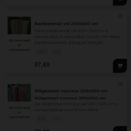
Bamboemat vol 200x300 cm
Deze bamboemat van 200 × 300 cm is
vervaardigd uit natuurlijke, circa 10 mm dikke
Op voorraad
bamboestokken, stevig per stengel
in
gebonden met gegalvaniseerd ijzerdraad.
tuincentrum
1 m
+ 2
Ideaal voor
...
57
,
49
Wilgenmat concour 200x300 cm
Wilgenmat Concour 200x300 cm
De Wilgenmat Concour van 200 × 300 cm is
Op voorraad
vervaardigd uit circa 10 mm dikke
in
wilgentenen, die per stengel stevig zi
...
tuincentrum
2 m
+ 1