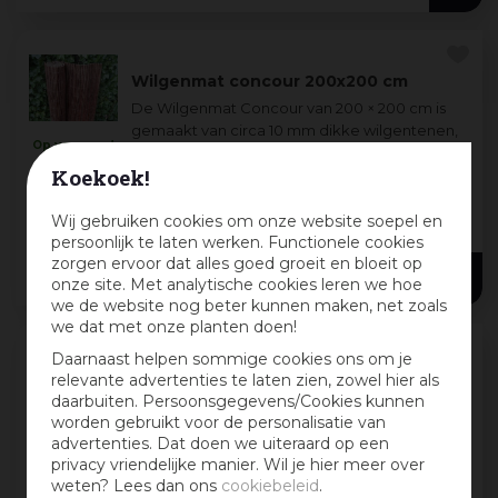
Wilgenmat concour 200x200 cm
De Wilgenmat Concour van 200 × 200 cm is
gemaakt van circa 10 mm dikke wilgentenen,
Op voorraad
per stengel stevig samengebonden met
in
Koekoek!
gegalvaniseerde ijzerdraad. Dit wilgenscherm
tuincentrum
2 m
+ 1
ge
...
Wij gebruiken cookies om onze website soepel en
1 m
+ 4
persoonlijk te laten werken. Functionele cookies
zorgen ervoor dat alles goed groeit en bloeit op
35
,
99
onze site. Met analytische cookies leren we hoe
we de website nog beter kunnen maken, net zoals
we dat met onze planten doen!
Daarnaast helpen sommige cookies ons om je
Wilgenscherm gevlochten 90x180 cm
relevante advertenties te laten zien, zowel hier als
daarbuiten. Persoonsgegevens/Cookies kunnen
Dit wilgenscherm van 90 × 180 cm is
worden gebruikt voor de personalisatie van
vervaardigd uit gevlochten wilgentenen en
Op voorraad
advertenties. Dat doen we uiteraard op een
verstevigd aan beide zijden met een houten
in
privacy vriendelijke manier. Wil je hier meer over
lat—waardoor het scherm eenvoudig zowel
tuincentrum
90 cm
+ 2
weten? Lees dan ons
cookiebeleid
.
horizon
...