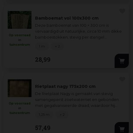
Bamboemat vol 100x300 cm
Deze bamboemat van 100 × 300 cm is
vervaardigd uit natuurlijke, circa 10 mm dikke
Op voorraad
bamboestokken, stevig per stengel
in
gebonden met gegalvaniseerd ijzerdraad.
tuincentrum
1 m
+ 2
Ideaal voor
...
28
,
99
Rietplaat nagy 175x200 cm
De Rietplaat Nagy is gemaakt van stevig
samengeperst zoetwaterriet en gebonden
Op voorraad
met gegalvaniseerde draad, waardoor hij
in
duurzaam en vormvast is. Ideaal voor gevel-
tuincentrum
1,25 m
+ 2
en da
...
57
,
49