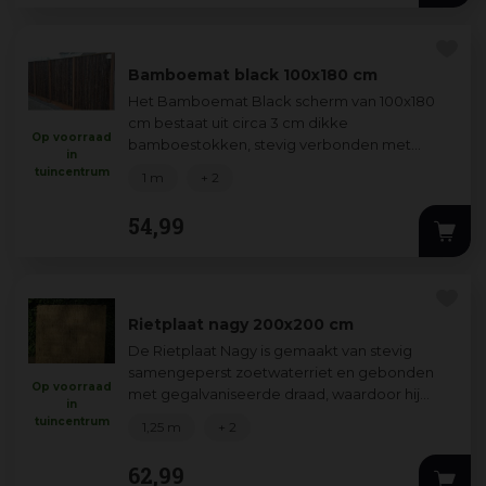
Bamboemat black 100x180 cm
Het Bamboemat Black scherm van 100x180
cm bestaat uit circa 3 cm dikke
Op voorraad
bamboestokken, stevig verbonden met
in
gegalvaniseerd ijzerdraad. Perfect voor tuin of
tuincentrum
1 m
+ 2
balkon: het c
...
54
,
99
Rietplaat nagy 200x200 cm
De Rietplaat Nagy is gemaakt van stevig
samengeperst zoetwaterriet en gebonden
Op voorraad
met gegalvaniseerde draad, waardoor hij
in
duurzaam en vormvast is. Ideaal voor gevel-
tuincentrum
1,25 m
+ 2
en da
...
62
,
99