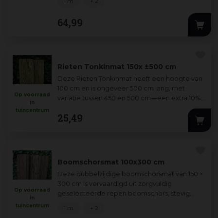
1 m
+ 2
levensduu
...
64
,
99
Rieten Tonkinmat 150x ±500 cm
Deze Rieten Tonkinmat heeft een hoogte van
100 cm en is ongeveer 500 cm lang, met
Op voorraad
variatie tussen 450 en 500 cm—een extra 10%
in
bijbestellen wordt daarom aanbevolen voor
...
tuincentrum
25
,
49
Boomschorsmat 100x300 cm
Deze dubbelzijdige boomschorsmat van 150 ×
300 cm is vervaardigd uit zorgvuldig
Op voorraad
geselecteerde repen boomschors, stevig
in
verbonden met ijzerdraad voor een lange
tuincentrum
1 m
+ 2
levensduu
...