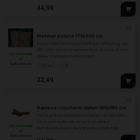
44
,
99
Rietmat puszta 175x200 cm
Deze Rietmat Puszta heeft een afmeting van
175 × 200 cm en is vervaardigd uit circa 12 mm
Op voorraad
dikke zoetwaterrietstengels,
in
samengebonden met een groene perlon-
tuincentrum
1,25 m
+ 3
draad voor du
...
22
,
49
Bamboe rolscherm dalian 180x180 cm
Het Bamboe Rolscherm Dalian van 180x180
cm is gemaakt van circa 2 cm dikke
Op voorraad
bamboestokken, stevig verbonden met
in
gegalvaniseerd ijzerdraad voor een lange
tuincentrum