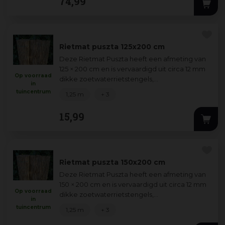
74
,
99
levensduur. Perf
...
Rietmat puszta 125x200 cm
Deze Rietmat Puszta heeft een afmeting van
125 × 200 cm en is vervaardigd uit circa 12 mm
Op voorraad
dikke zoetwaterrietstengels,
in
samengebonden met een groene perlon-
tuincentrum
1,25 m
+ 3
draad voor du
...
15
,
99
Rietmat puszta 150x200 cm
Deze Rietmat Puszta heeft een afmeting van
150 × 200 cm en is vervaardigd uit circa 12 mm
Op voorraad
dikke zoetwaterrietstengels,
in
samengebonden met een groene perlon-
tuincentrum
1,25 m
+ 3
draad voor du
...