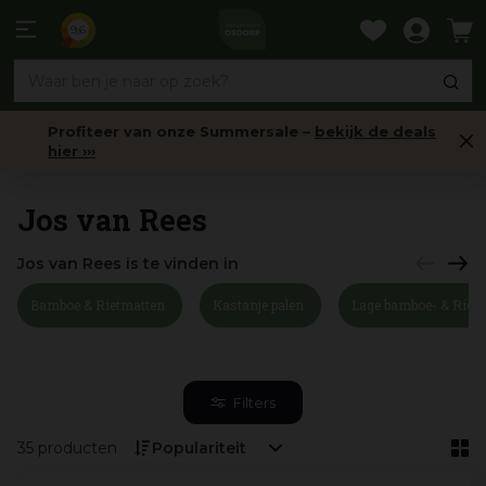
Ga
naar
9,6
content
Profiteer van onze Summersale –
bekijk de deals
hier ›››
Home
Jos van Rees
Jos van Rees is te vinden in
Bamboe & Rietmatten
Kastanje palen
Lage bamboe- & Riet
Filters
35 producten