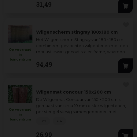
31
,
49
Wilgenscherm stingray 180x180 cm
Het Wilgenscherm Stingray van 180 × 180 cm
combineert gevlochten wilgentenen met een
Op voorraad
robuust, zwart gecoat stalen frame, waardoor
in
het eenvoudig zowel verticaal als hori
...
tuincentrum
94
,
49
Wilgenmat concour 150x200 cm
De Wilgenmat Concour van 15
0 × 200 cm is
gemaakt van circa 10 mm dikke wilgentenen,
Op voorraad
per stengel stevig samengebonden met
in
gegalvaniseerde
...
tuincentrum
1 m
+ 4
26
,
99