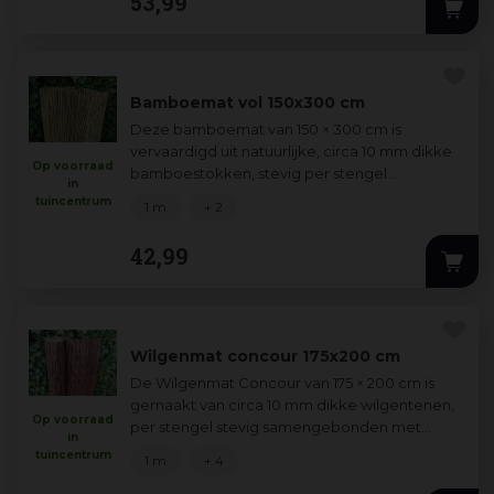
53
,
99
Bamboemat vol 150x300 cm
Deze bamboemat van 150 × 300 cm is
vervaardigd uit natuurlijke, circa 10 mm dikke
Op voorraad
bamboestokken, stevig per stengel
in
gebonden met gegalvaniseerd ijzerdraad.
tuincentrum
1 m
+ 2
Ideaal voor
...
42
,
99
Wilgenmat concour 175x200 cm
De Wilgenmat Concour van 175 × 200 cm is
gemaakt van circa 10 mm dikke wilgentenen,
Op voorraad
per stengel stevig samengebonden met
in
gegalvaniseerde ijzerdraad. Dit wilgenscherm
tuincentrum
1 m
+ 4
ge
...