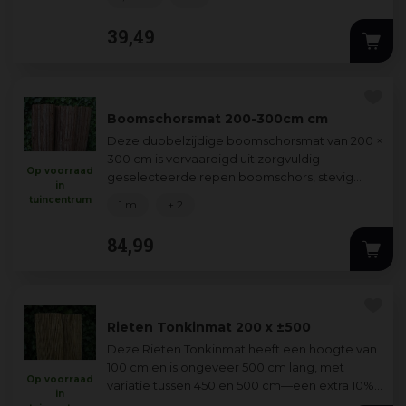
en da
...
39
,
49
Boomschorsmat 200-300cm cm
Deze dubbelzijdige boomschorsmat van 200 ×
300 cm is vervaardigd uit zorgvuldig
Op voorraad
geselecteerde repen boomschors, stevig
in
verbonden met ijzerdraad voor een lange
tuincentrum
1 m
+ 2
levensduu
...
84
,
99
Rieten Tonkinmat 200 x ±500
Deze Rieten Tonkinmat heeft een hoogte van
100 cm en is ongeveer 500 cm lang, met
Op voorraad
variatie tussen 450 en 500 cm—een extra 10%
in
bijbestellen wordt daarom aanbevolen voor
...