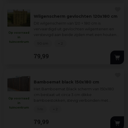
Wilgenscherm gevlochten 120x180 cm
Dit wilgenscherm van 120 × 180 cm is
vervaardigd uit gevlochten wilgentenen en
Op voorraad
verstevigd aan beide zijden met een houten
in
lat—waardoor het scherm eenvoudig zowel
tuincentrum
90 cm
+ 2
horizo
...
79
,
99
Bamboemat black 150x180 cm
Het Bamboemat Black scherm van 150x180
cm bestaat uit circa 3 cm dikke
Op voorraad
bamboestokken, stevig verbonden met
in
gegalvaniseerd ijzerdraad. Perfect voor tuin of
tuincentrum
1 m
+ 2
balkon: het c
...
79
,
99