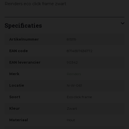
Reinders eco click frame zwart
Specificaties
Artikelnummer
815119
EAN code
8714597636772
EAN leverancier
90342
Merk
Reinders
Locatie
N-W-061
Soort
Eco click frame
Kleur
Zwart
Materiaal
Hout