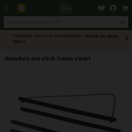
Ga
naar
9,6
content
Profiteer van onze Summersale –
bekijk de deals
hier ›››
Wanddoeken & Schilderijen
Reinders eco click frame zwart