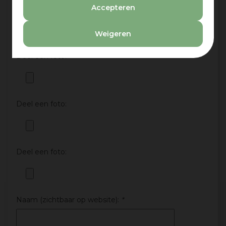
Accepteren
Deel een foto:
Weigeren
Deel een foto:
Deel een foto:
Deel een foto:
Naam (zichtbaar op website):
*