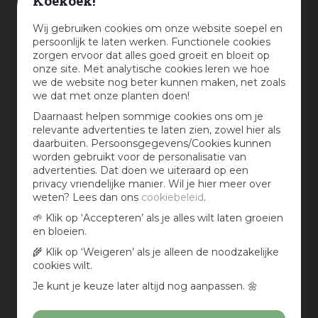
Koekoek!
Wij gebruiken cookies om onze website soepel en
Mijn ervaring in één zin:
*
persoonlijk te laten werken. Functionele cookies
zorgen ervoor dat alles goed groeit en bloeit op
onze site. Met analytische cookies leren we hoe
we de website nog beter kunnen maken, net zoals
Jouw mening over dit product:
we dat met onze planten doen!
Daarnaast helpen sommige cookies ons om je
relevante advertenties te laten zien, zowel hier als
daarbuiten. Persoonsgegevens/Cookies kunnen
worden gebruikt voor de personalisatie van
advertenties. Dat doen we uiteraard op een
privacy vriendelijke manier. Wil je hier meer over
weten? Lees dan ons
cookiebeleid
.
🌱 Klik op ‘Accepteren’ als je alles wilt laten groeien
en bloeien.
🌾 Klik op ‘Weigeren’ als je alleen de noodzakelijke
Aan te bevelen?
cookies wilt.
Ja
Je kunt je keuze later altijd nog aanpassen. 🌼
Nee