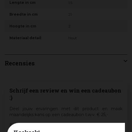
Lengte in cm
1.5
Breedte in cm
21
Hoogte in cm
2
Materiaal detail
Hout
Recensies
Schrijf een review en win een cadeaubon
:)
Deel jouw ervaringen met dit product en maak
maandelijks kans op een cadeaubon t.w.v. € 25,-
Beoordeling:
*