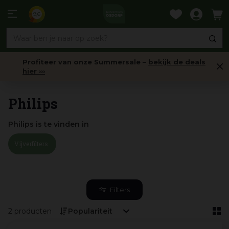
Ga
naar
9,6
content
Profiteer van onze Summersale –
bekijk de deals
hier ›››
Home
Philips
Philips is te vinden in
Vijverfilters
Filters
2 producten