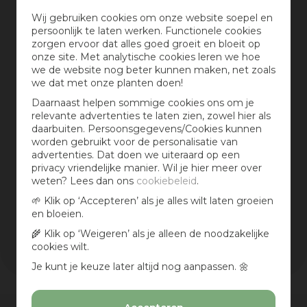
Tuincentrum Osdorp is trotse dealer van
Wij gebruiken cookies om onze website soepel en
persoonlijk te laten werken. Functionele cookies
zorgen ervoor dat alles goed groeit en bloeit op
onze site. Met analytische cookies leren we hoe
we de website nog beter kunnen maken, net zoals
Philips is te vinden in
we dat met onze planten doen!
Vijverfilters
Daarnaast helpen sommige cookies ons om je
relevante advertenties te laten zien, zowel hier als
daarbuiten. Persoonsgegevens/Cookies kunnen
worden gebruikt voor de personalisatie van
advertenties. Dat doen we uiteraard op een
Prijs
privacy vriendelijke manier. Wil je hier meer over
weten? Lees dan ons
cookiebeleid
.
€
-
🌱 Klik op ‘Accepteren’ als je alles wilt laten groeien
en bloeien.
Wis selectie
🌾 Klik op ‘Weigeren’ als je alleen de noodzakelijke
Filters resetten
cookies wilt.
Je kunt je keuze later altijd nog aanpassen. 🌼
Vandaag open
van
10:00
-
17:00