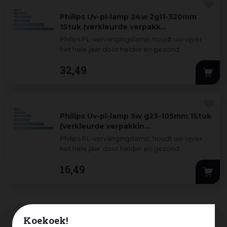
Philips Uv-pl-lamp 24w 2g11-320mm
1Stuk (verkleurde verpakk…
Philips PL-vervangingslamp, houdt uw vijver
het hele jaar door helder en gezond.
32
,
49
Philips Uv-pl-lamp 5w g23-105mm 1Stuk
(verkleurde verpakkin…
Philips PL-vervangingslamp, houdt uw vijver
het hele jaar door helder en gezond.
16
,
49
Koekoek!