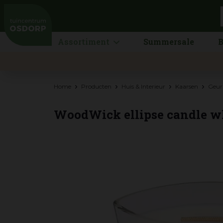
Ga
naar
content
Assortiment
Summersale
B
Home
Producten
Huis & Interieur
Kaarsen
Geur
WoodWick ellipse candle wh