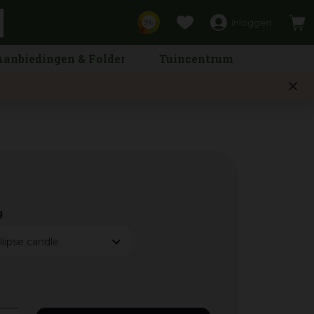
Inloggen
9,6
Aanbiedingen & Folder
Tuincentrum
g
llipse candle