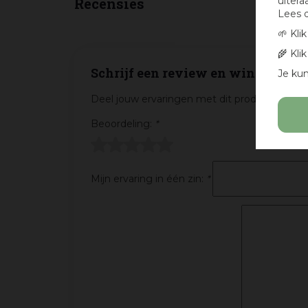
uitera
Recensies
Lees 
🌱 Kli
🌾 Kli
Schrijf een review en win een cad
Je kun
Deel jouw ervaringen met dit product en maa
Beoordeling:
*
Mijn ervaring in één zin:
*