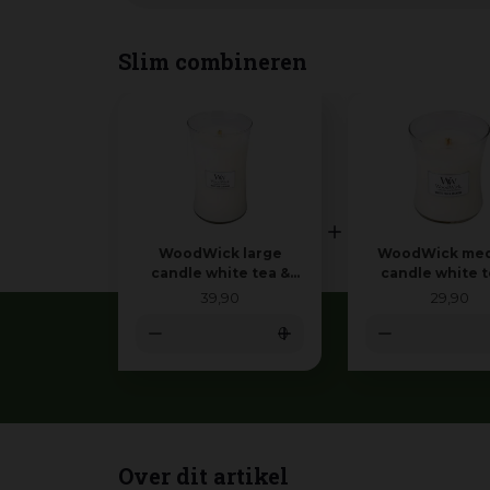
Slim combineren
WoodWick large
WoodWick me
candle white tea &
candle white t
jasmine
jasmine
39
,
90
29
,
90
Over dit artikel