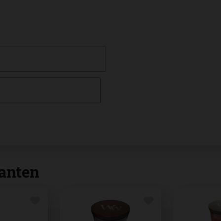
anten