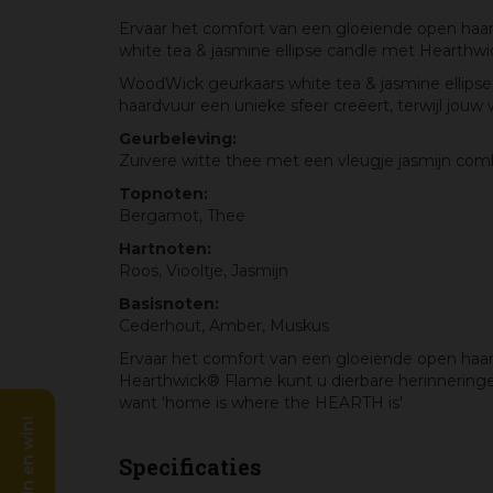
Ervaar het comfort van een gloeiende open haa
white tea & jasmine ellipse candle met Hearthw
WoodWick geurkaars white tea & jasmine ellipse 
haardvuur een unieke sfeer creëert, terwijl jou
Geurbeleving:
Zuivere witte thee met een vleugje jasmijn com
Topnoten:
Bergamot, Thee
Hartnoten:
Roos, Viooltje, Jasmijn
Basisnoten:
Cederhout, Amber, Muskus
Ervaar het comfort van een gloeiende open haa
Hearthwick® Flame kunt u dierbare herinneringe
want 'home is where the HEARTH is'
Specificaties