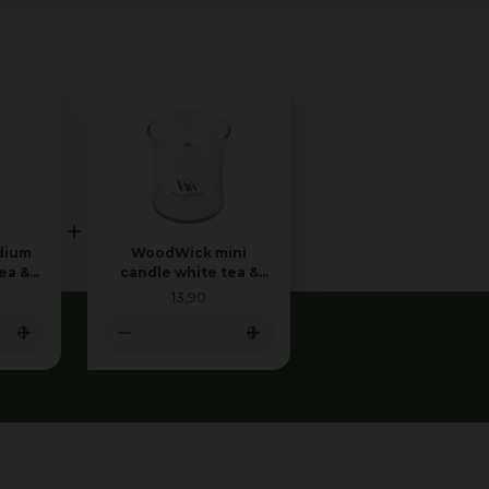
dium
WoodWick mini
ea &
candle white tea &
jasmine
13
,
90