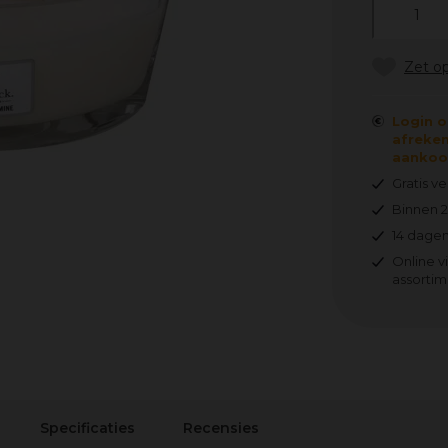
Login o
afreken
aankoop
Gratis v
Binnen 
14 dagen
Online v
assortim
Specificaties
Recensies