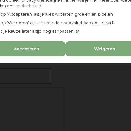
ard op een privacy vriendelijke manier. Wil je hier meer over wet
dan ons
cookiebeleid
.
k op ‘Accepteren’ als je alles wilt laten groeien en bloeien.
k op ‘Weigeren’ als je alleen de noodzakelijke cookies wilt.
eaubon :)
t je keuze later altijd nog aanpassen. 🌼
k maandelijks kans op een cadeaubon t.w.v. € 25,-
Accepteren
Weigeren