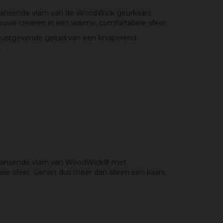
, dansende vlam van de WoodWick geurkaars
ieuwe creëren in een warme, comfortabele sfeer.
t rustgevende geluid van een knisperend
.
e, dansende vlam van WoodWick® met
e sfeer. Geniet dus meer dan alleen een kaars,