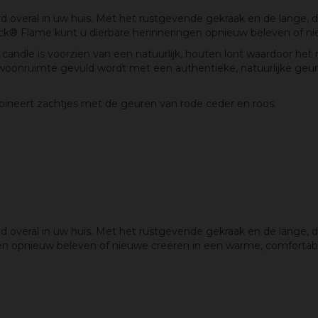
rd overal in uw huis. Met het rustgevende gekraak en de lange
ick® Flame kunt u dierbare herinneringen opnieuw beleven of n
candle is voorzien van een natuurlijk, houten lont waardoor he
w woonruimte gevuld wordt met een authentieke, natuurlijke geur
bineert zachtjes met de geuren van rode ceder en roos.
rd overal in uw huis. Met het rustgevende gekraak en de lang
n opnieuw beleven of nieuwe creëren in een warme, comfortabel