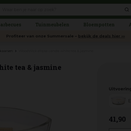
arbecues
Tuinmeubelen
Bloempotten
Profiteer van onze Summersale –
bekijk de deals hier ›››
kaarsen
WoodWick ellipse candle white tea & jasmine
ite tea & jasmine
Uitvoerin
E
41
,
90