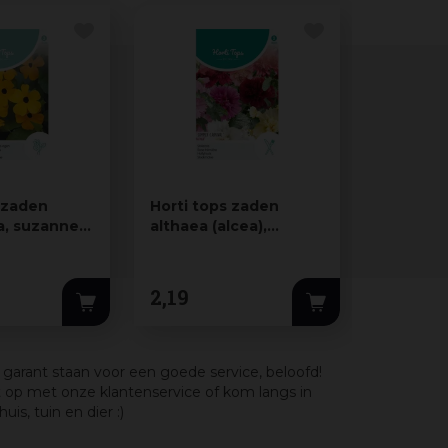
 zaden
Horti tops zaden
Horti to
a, suzanne-
althaea (alcea),
rudbeck
ooie-ogen
stokroos rosea
prairie s
summer car…
2
,
19
5
,
59
j garant staan voor een goede service, beloofd!
 op met onze klantenservice of kom langs in
s, tuin en dier :)