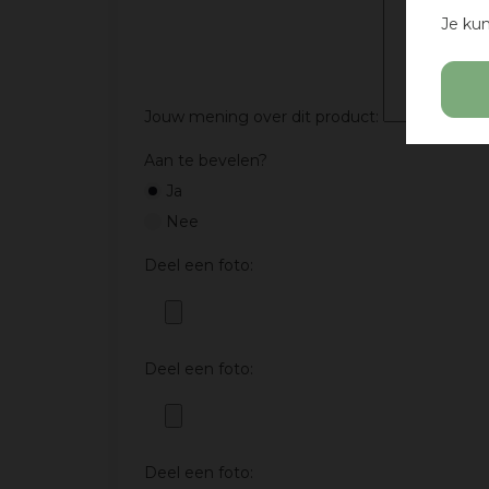
Je kun
Jouw mening over dit product:
Aan te bevelen?
Ja
Nee
Deel een foto:
Deel een foto:
Deel een foto: