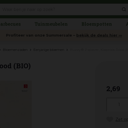
arbecues
Tuinmeubelen
Bloempotten
Profiteer van onze Summersale –
bekijk de deals hier ›››
Bloemenzaden
Eenjarige bloemen
Buzzy® Papaver, Klaproos Rood (
ood (BIO)
2
,
69