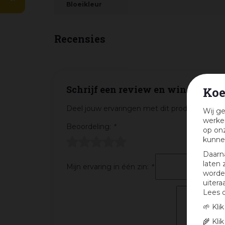
Bloeikleur
Recensies
Schrijf een review en win een cad
Koe
Deel jouw ervaringen met dit product en maa
Wij ge
werken
Beoordeling:
*
op onz
kunne
Daarn
laten 
Mijn ervaring in één zin:
*
worden
uitera
Lees 
🌱 Kli
🌾 Kli