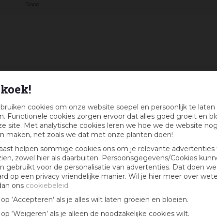
Rood
eaubon :)
koek!
k maandelijks kans op een cadeaubon t.w.v. € 25,-
bruiken cookies om onze website soepel en persoonlijk te laten
. Functionele cookies zorgen ervoor dat alles goed groeit en bl
e site. Met analytische cookies leren we hoe we de website no
n maken, net zoals we dat met onze planten doen!
aast helpen sommige cookies ons om je relevante advertenties 
zien, zowel hier als daarbuiten. Persoonsgegevens/Cookies kun
 gebruikt voor de personalisatie van advertenties. Dat doen we
ard op een privacy vriendelijke manier. Wil je hier meer over wet
dan ons
cookiebeleid
.
k op ‘Accepteren’ als je alles wilt laten groeien en bloeien.
k op ‘Weigeren’ als je alleen de noodzakelijke cookies wilt.