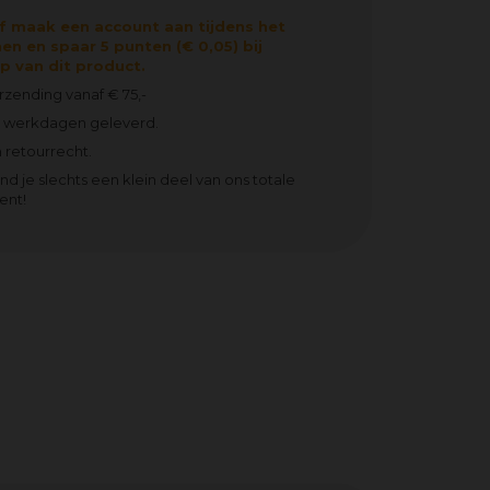
f maak een account aan tijdens het
en en spaar 5 punten (€ 0,05) bij
 van dit product.
erzending vanaf € 75,-
2 werkdagen geleverd.
 retourrecht.
ind je slechts een klein deel van ons totale
ent!