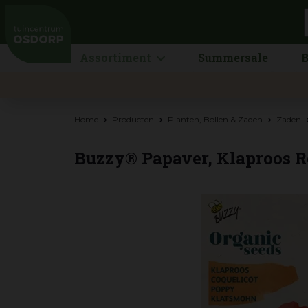
Ga
naar
content
Assortiment
Summersale
B
Home
Producten
Planten, Bollen & Zaden
Zaden
Buzzy® Papaver, Klaproos R