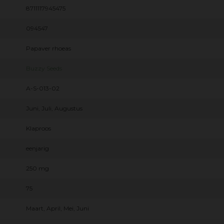
8711117945475
094547
Papaver rhoeas
Buzzy Seeds
A-S-013-02
Juni, Juli, Augustus
Klaproos
eenjarig
250 mg
75
Maart, April, Mei, Juni