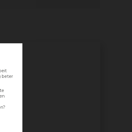
oeit
g beter
te
nen
en?