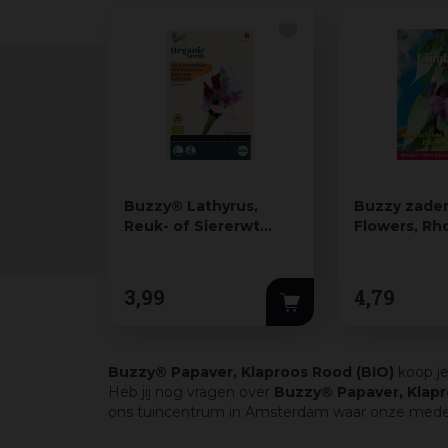
Buzzy® Lathyrus,
Buzzy zaden
Reuk- of Siererwt
Flowers, Rh
Spencer (BIO)
Purple Bells
3
,
99
4
,
79
Buzzy® Papaver, Klaproos Rood (BIO)
koop je
Heb jij nog vragen over
Buzzy® Papaver, Klapr
ons tuincentrum in Amsterdam waar onze medewerk