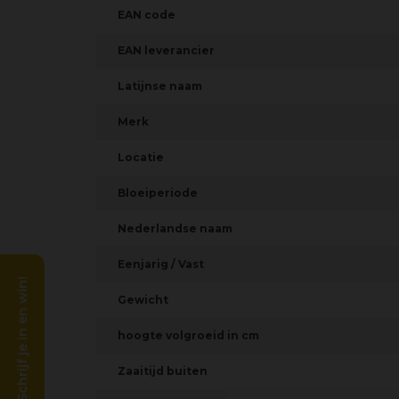
EAN code
EAN leverancier
Latijnse naam
Merk
Locatie
Bloeiperiode
Nederlandse naam
Eenjarig / Vast
Schrijf je in en win!
Gewicht
hoogte volgroeid in cm
Zaaitijd buiten