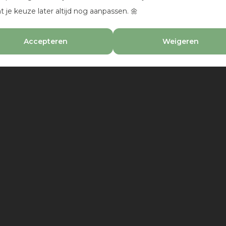
t je keuze later altijd nog aanpassen. 🌼
Accepteren
Weigeren