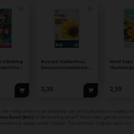
 Climbing
Buzzy® Helianthus,
Horti tops
odochiton,
Reuzenzonnebloem
thunbergi
giganteus (BIO)
met-de-m
3
,
39
2
,
59
 hier veilig online in de webshop van ons tuincentrum waarbij wi
oos Rood (BIO)
of de levering ervan? Neem dan gerust contact
ers je graag verder helpen. Tuincentrum Osdorp, alles voor hui