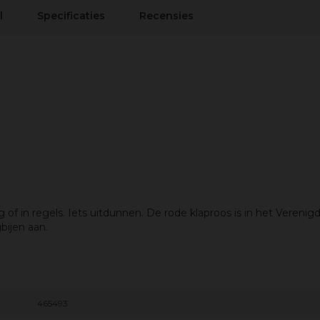
l
Specificaties
Recensies
of in regels. Iets uitdunnen. De rode klaproos is in het Verenig
ijen aan.
465493