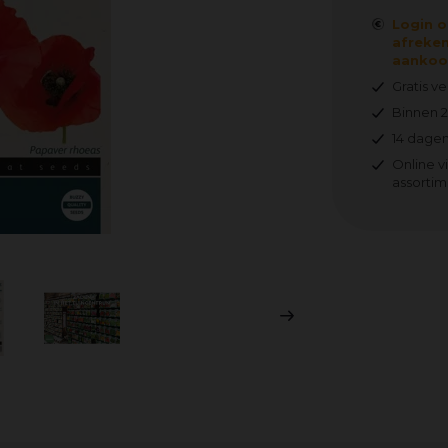
Login o
afreken
aankoop
Gratis v
Binnen 
14 dagen
Online v
assortim