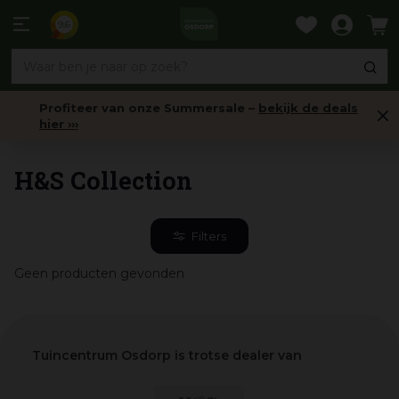
Ga
naar
9,6
content
Profiteer van onze Summersale –
bekijk de deals
hier ›››
Home
H&S Collection
Filters
Geen producten gevonden
Tuincentrum Osdorp is trotse dealer van