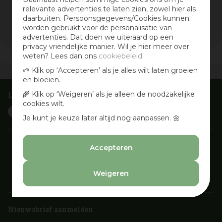
relevante advertenties te laten zien, zowel hier als
Wis selectie
daarbuiten. Persoonsgegevens/Cookies kunnen
Filters resetten
worden gebruikt voor de personalisatie van
advertenties. Dat doen we uiteraard op een
privacy vriendelijke manier. Wil je hier meer over
weten? Lees dan ons
cookiebeleid
.
🌱 Klik op ‘Accepteren’ als je alles wilt laten groeien
Vandaag open
van
09:30
-
18:00
en bloeien.
🌾 Klik op ‘Weigeren’ als je alleen de noodzakelijke
Laat je inspireren
cookies wilt.
Je kunt je keuze later altijd nog aanpassen. 🌼
Accepteren
Weigeren
Nieuwsbrief aanmelden