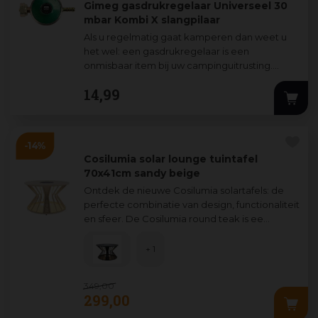
Gimeg gasdrukregelaar Universeel 30
mbar Kombi X slangpilaar
Als u regelmatig gaat kamperen dan weet u
het wel: een gasdrukregelaar is een
onmisbaar item bij uw campinguitrusting.
Hiermee sluit u uw gasfles gemakkelijk aan op
14
,
99
uw
...
Cosilumia solar lounge tuintafel
70x41cm sandy beige
Ontdek de nieuwe Cosilumia solartafels: de
perfecte combinatie van design, functionaliteit
en sfeer. De Cosilumia round teak is ee
...
+ 1
349
,
00
299
,
00