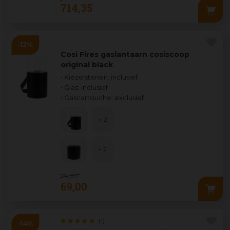
714
,
35
Cosi Fires gaslantaarn cosiscoop
original black
• Kiezelstenen: inclusief
• Glas: inclusief
• Gascartouche: exclusief
+ 2
+ 2
79
,
00
69
,
00
(1)