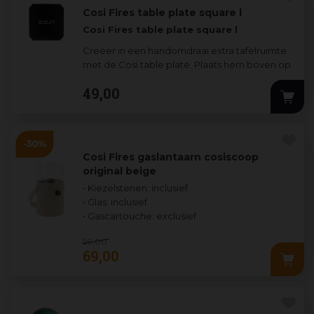
Cosi Fires table plate square l
Cosi Fires table plate square l
Creëer in een handomdraai extra tafelruimte
met de Cosi table plate. Plaats hem boven op
een Cosi square glass se
...
49
,
00
Cosi Fires gaslantaarn cosiscoop
original beige
• Kiezelstenen: inclusief
• Glas: inclusief
• Gascartouche: exclusief
99
,
00
69
,
00