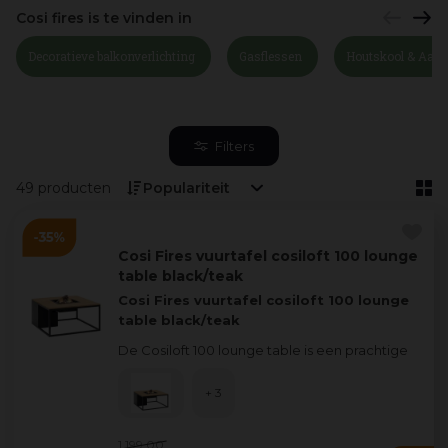
Cosi fires is te vinden in
Decoratieve balkonverlichting
Gasflessen
Houtskool & Aan
Filters
49 producten
Cosi Fires vuurtafel cosiloft 100 lounge
table black/teak
Cosi Fires vuurtafel cosiloft 100 lounge
table black/teak
De Cosiloft 100 lounge table is een prachtige
loungetafel die je helemaal naar jouw smaak
kan
...
+ 3
1.199
,
00