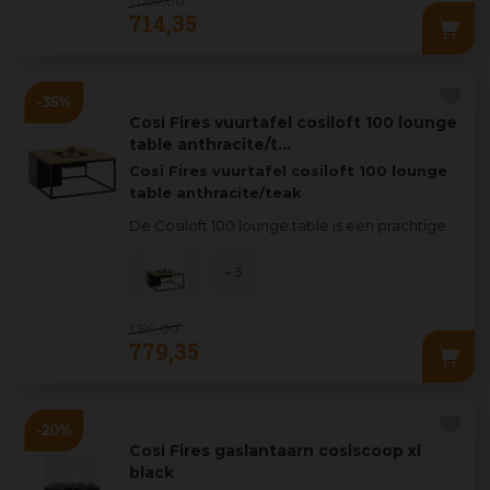
1.099
,
00
714
,
35
Cosi Fires vuurtafel cosiloft 100 lounge
table anthracite/t…
Cosi Fires vuurtafel cosiloft 100 lounge
table anthracite/teak
De Cosiloft 100 lounge table is een prachtige
loungetafel die je helemaal naar jouw smaa
...
+ 3
1.199
,
00
779
,
35
Cosi Fires gaslantaarn cosiscoop xl
black