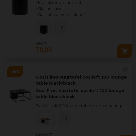
• Kiezelstenen: inclusief
• Glas: inclusief
• Gascartouche: exclusief
+ 2
99
,
00
79
,
00
Cosi Fires vuurtafel cosiloft 100 lounge
table black/black
Cosi Fires vuurtafel cosiloft 100 lounge
table black/black
De Cosiloft 100 lounge table is een prachtige
loungetafel die je helemaal naar jouw smaak
ka
...
+ 3
1.099
,
00