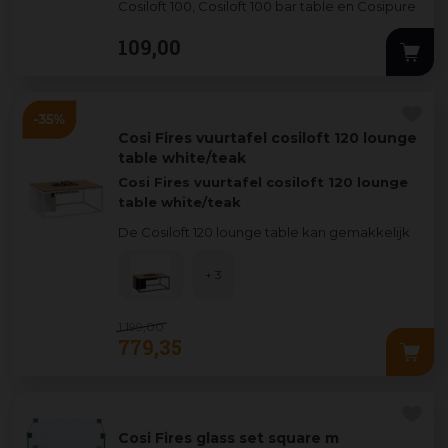
Cosiloft 100, Cosiloft 100 bar table en Cosipure
100.
109
,
00
Alle glassets voor
...
Cosi Fires vuurtafel cosiloft 120 lounge
table white/teak
Cosi Fires vuurtafel cosiloft 120 lounge
table white/teak
De Cosiloft 120 lounge table kan gemakkelijk
worden gecombineerd met een grote range
lounge s
...
+ 3
1.199
,
00
779
,
35
Cosi Fires glass set square m