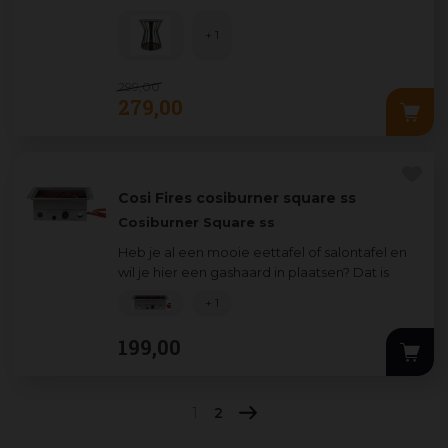
+ 1
299
,
00
279
,
00
Cosi Fires cosiburner square ss
Cosiburner Square ss
Heb je al een mooie eettafel of salontafel en
wil je hier een gashaard in plaatsen? Dat is
mogelijk met een van onze Cosiburners.
+ 1
...
199
,
00
1
2