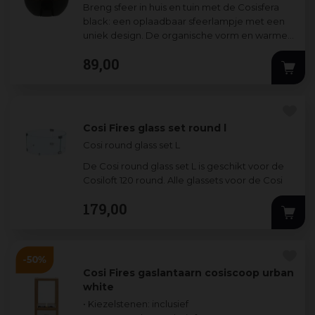
Breng sfeer in huis en tuin met de Cosisfera
black: een oplaadbaar sfeerlampje met een
uniek design. De organische vorm en warme
ledverlichting maken deze lamp een echt
...
89
,
00
Cosi Fires glass set round l
Cosi round glass set L
De Cosi round glass set L is geschikt voor de
Cosiloft 120 round. Alle glassets voor de Cosi
vuur
...
179
,
00
Cosi Fires gaslantaarn cosiscoop urban
white
• Kiezelstenen: inclusief