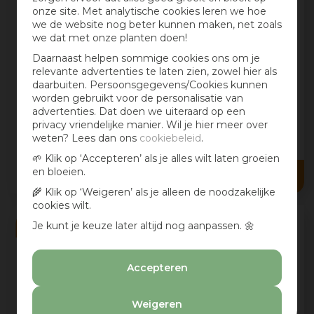
original sandy beige
onze site. Met analytische cookies leren we hoe
we de website nog beter kunnen maken, net zoals
• Kiezelstenen: inclusief
we dat met onze planten doen!
• Glas: inclusief
• Gascartouche: exclusief
Daarnaast helpen sommige cookies ons om je
relevante advertenties te laten zien, zowel hier als
+ 2
daarbuiten. Persoonsgegevens/Cookies kunnen
worden gebruikt voor de personalisatie van
advertenties. Dat doen we uiteraard op een
+ 1
privacy vriendelijke manier. Wil je hier meer over
weten? Lees dan ons
cookiebeleid
.
🌱 Klik op ‘Accepteren’ als je alles wilt laten groeien
79
,
00
69
,
00
en bloeien.
🌾 Klik op ‘Weigeren’ als je alleen de noodzakelijke
cookies wilt.
Je kunt je keuze later altijd nog aanpassen. 🌼
Cosi Fires vuurtafel cosiloft 120 relax
dining white/teak
Accepteren
Cosi Fires vuurtafel cosiloft 120 relax
dining white/teak
Je geniet met deze Cosiloft 120 relax dining
Weigeren