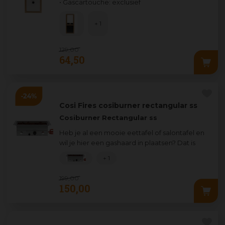
• Gascartouche: exclusief
+ 1
129
,
00
64
,
50
Cosi Fires cosiburner rectangular ss
Cosiburner Rectangular ss
Heb je al een mooie eettafel of salontafel en
wil je hier een gashaard in plaatsen? Dat is
mogelijk met een van onze Cosibur
...
+ 1
199
,
00
150
,
00