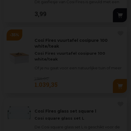
Dit gasflesje van Cosi Fires is gevuld met een
butaan/propaanmix en geschikt voor diverse
3
,
99
bu
...
Cosi Fires vuurtafel cosipure 100
white/teak
Cosi Fires vuurtafel cosipure 100
white/teak
Of je nu gaat voor een natuurlijke tuin of meer
houdt van een strakke tuin, de Cosipure in
1.599
,
00
zwart of wit co
...
1.039
,
35
Cosi Fires glass set square l
Cosi square glass set L
De Cosi square glass set L is geschikt voor de