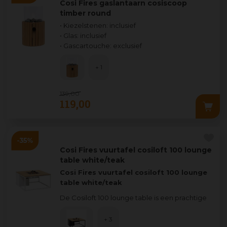
Cosi Fires gaslantaarn cosiscoop
timber round
• Kiezelstenen: inclusief
• Glas: inclusief
• Gascartouche: exclusief
+ 1
139
,
00
119
,
00
Cosi Fires vuurtafel cosiloft 100 lounge
table white/teak
Cosi Fires vuurtafel cosiloft 100 lounge
table white/teak
De Cosiloft 100 lounge table is een prachtige
loungetafel die je helemaal naar jouw smaak
kan
...
+ 3