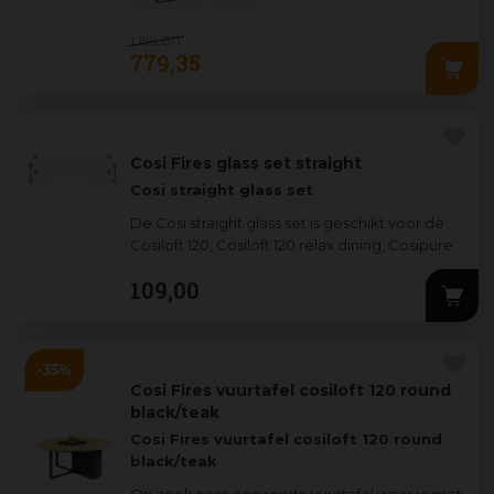
1.199
,
00
779
,
35
Cosi Fires glass set straight
Cosi straight glass set
De Cosi straight glass set is geschikt voor de
Cosiloft 120, Cosiloft 120 relax dining, Cosipure
120, Cosidesign Line en Cosiburner
...
109
,
00
Cosi Fires vuurtafel cosiloft 120 round
black/teak
Cosi Fires vuurtafel cosiloft 120 round
black/teak
Op zoek naar een ronde vuurtafel waar je met