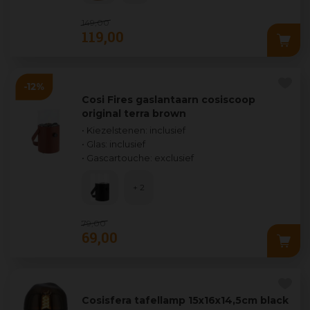
149
,
00
119
,
00
Cosi Fires gaslantaarn cosiscoop
original terra brown
• Kiezelstenen: inclusief
• Glas: inclusief
• Gascartouche: exclusief
+ 2
79
,
00
69
,
00
Cosisfera tafellamp 15x16x14,5cm black