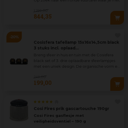
vrienden en familie gezellig omheen kan
1.299
,
00
zitten? Dan is
...
844
,
35
Cosisfera tafellamp 15x16x14,5cm black
3 stuks incl. oplaad…
Breng sfeer in huis en tuin met de Cosisfera
black set of 3: drie oplaadbare sfeerlampjes
met een uniek design. De organische vorm en
warme ledverlichting maken deze la
...
249
,
00
199
,
00
(1)
Cosi Fires prik gascartouche 190gr
Cosi Fires gasflesje met
veiligheidsventiel – 190 g