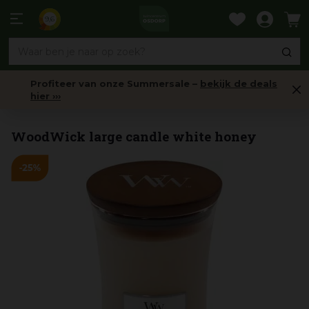
Ga
naar
9,6
content
Profiteer van onze Summersale –
bekijk de deals
hier ›››
Geurkaarsen
WoodWick large candle white honey