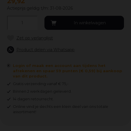
29
,
92
Actieprijs geldig t/m: 31-08-2026
Product delen via Whatsapp
Login of maak een account aan tijdens het
afrekenen en spaar 59 punten (€ 0,59) bij aankoop
van dit product.
Gratis verzending vanaf € 75,-
Binnen 2 werkdagen geleverd.
14 dagen retourrecht.
Online vind je slechts een klein deel van ons totale
assortiment!