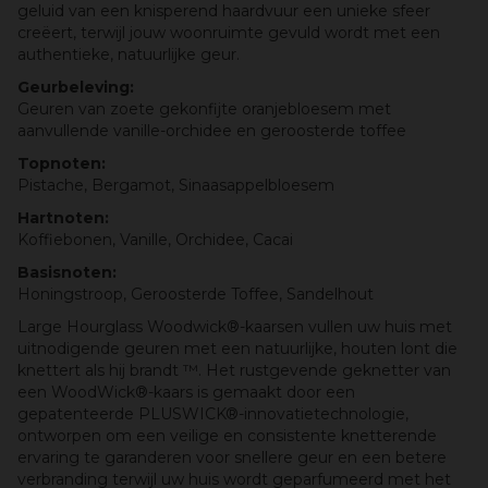
geluid van een knisperend haardvuur een unieke sfeer
creëert, terwijl jouw woonruimte gevuld wordt met een
authentieke, natuurlijke geur.
Geurbeleving:
Geuren van zoete gekonfijte oranjebloesem met
aanvullende vanille-orchidee en geroosterde toffee
Topnoten:
Pistache, Bergamot, Sinaasappelbloesem
Hartnoten:
Koffiebonen, Vanille, Orchidee, Cacai
Basisnoten:
Honingstroop, Geroosterde Toffee, Sandelhout
Large Hourglass Woodwick®-kaarsen vullen uw huis met
uitnodigende geuren met een natuurlijke, houten lont die
knettert als hij brandt ™. Het rustgevende geknetter van
een WoodWick®-kaars is gemaakt door een
gepatenteerde PLUSWICK®-innovatietechnologie,
ontworpen om een veilige en consistente knetterende
ervaring te garanderen voor snellere geur en een betere
verbranding terwijl uw huis wordt geparfumeerd met het