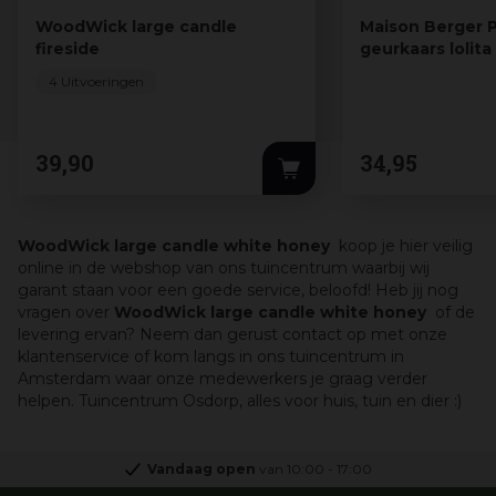
WoodWick large candle
Maison Berger P
fireside
geurkaars lolita
…
4 Uitvoeringen
39
,
90
34
,
95
WoodWick large candle white honey
koop je hier veilig
online in de webshop van ons tuincentrum waarbij wij
garant staan voor een goede service, beloofd! Heb jij nog
vragen over
WoodWick large candle white honey
of de
levering ervan? Neem dan gerust contact op met onze
klantenservice of kom langs in ons tuincentrum in
Amsterdam waar onze medewerkers je graag verder
helpen. Tuincentrum Osdorp, alles voor huis, tuin en dier :)
Vandaag open
van
10:00
-
17:00