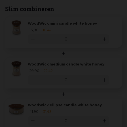
Slim combineren
WoodWick mini candle white honey
13
,
90
10
,
42
WoodWick medium candle white honey
29
,
90
22
,
42
WoodWick ellipse candle white honey
41
,
90
31
,
43