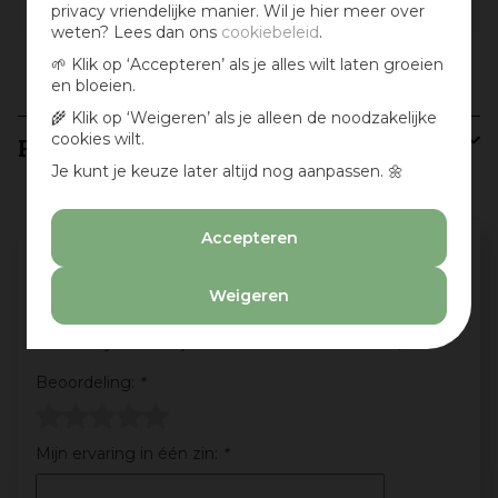
Geur
White honey
privacy vriendelijke manier. Wil je hier meer over
weten? Lees dan ons
cookiebeleid
.
Geurnoot
Kruidig
🌱 Klik op ‘Accepteren’ als je alles wilt laten groeien
en bloeien.
🌾 Klik op ‘Weigeren’ als je alleen de noodzakelijke
cookies wilt.
Recensies
Je kunt je keuze later altijd nog aanpassen. 🌼
Accepteren
Schrijf een review en win een cadeaubon
:)
Weigeren
Deel jouw ervaringen met dit product en maak
maandelijks kans op een cadeaubon t.w.v. € 25,-
Beoordeling:
*
Mijn ervaring in één zin:
*