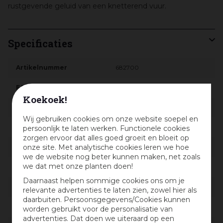
rustgevende geluid van een knetterend vuur.
Specificaties
Artikelnummer
682700
EAN code
5038581077826
Koekoek!
EAN leverancier
93026E
Wij gebruiken cookies om onze website soepel en
Merk
WoodWick
persoonlijk te laten werken. Functionele cookies
zorgen ervoor dat alles goed groeit en bloeit op
onze site. Met analytische cookies leren we hoe
Locatie
M-W-005
we de website nog beter kunnen maken, net zoals
we dat met onze planten doen!
Soort
Geurkaars
Daarnaast helpen sommige cookies ons om je
Kleur
Wit
relevante advertenties te laten zien, zowel hier als
daarbuiten. Persoonsgegevens/Cookies kunnen
Brandtijd
130 uur
worden gebruikt voor de personalisatie van
advertenties. Dat doen we uiteraard op een