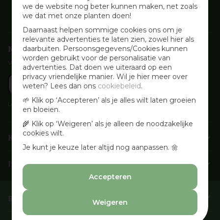
we de website nog beter kunnen maken, net zoals
we dat met onze planten doen!
Daarnaast helpen sommige cookies ons om je
relevante advertenties te laten zien, zowel hier als
Nieuwsbrief aanmelden
daarbuiten. Persoonsgegevens/Cookies kunnen
worden gebruikt voor de personalisatie van
Voor wekelijkse aanbiedingen, activiteiten en inspirerende tips
advertenties. Dat doen we uiteraard op een
privacy vriendelijke manier. Wil je hier meer over
weten? Lees dan ons
cookiebeleid
.
🌱 Klik op ‘Accepteren’ als je alles wilt laten groeien
Lees onze
Privacyverklaring
en bloeien.
🌾 Klik op ‘Weigeren’ als je alleen de noodzakelijke
cookies wilt.
Klantenservice
Je kunt je keuze later altijd nog aanpassen. 🌼
Info & openingstijden
Accepteren
Barbecues & Accessoires
Weigeren