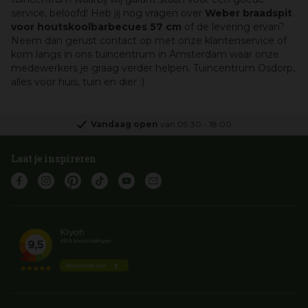
service, beloofd! Heb jij nog vragen over
Weber braadspit
voor houtskoolbarbecues 57 cm
of de levering ervan?
Neem dan gerust contact op met onze klantenservice of
kom langs in ons tuincentrum in Amsterdam waar onze
medewerkers je graag verder helpen. Tuincentrum Osdorp,
alles voor huis, tuin en dier :)
Vandaag open
van
09:30
-
18:00
Laat je inspireren