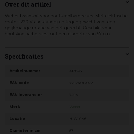
Over dit artikel
Weber braadspit voor houtskoolbarbecues. Met elektrische
motor (220 V-aansluiting) en tegengewicht voor een
gelijkmatige rotatie van het gerecht. Geschikt voor
houtskoolbarbecues met een diameter van 57 cm.
Specificaties
Artikelnummer
417648
EAN code
77924013072
EAN leverancier
7494
Merk
Weber
Locatie
H-W-046
Diameter in cm
57