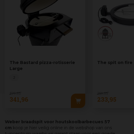
The Bastard pizza-rotisserie
The spit on fire
Large
2
379
,
95
259
,
95
341
,
96
233
,
95
Weber braadspit voor houtskoolbarbecues 57
cm
koop je hier veilig online in de webshop van ons
tuincentrum waarbij wij garant staan voor een goede