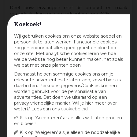
Deel jouw ervaringen met dit product en maak
maandelijks kans op een cadeaubon t.w.v. € 25,-
Koekoek!
Beoordeling:
*
Wij gebruiken cookies om onze website soepel en
persoonlijk te laten werken. Functionele cookies
Mijn ervaring in één zin:
*
zorgen ervoor dat alles goed groeit en bloeit op
onze site. Met analytische cookies leren we hoe
we de website nog beter kunnen maken, net zoals
we dat met onze planten doen!
Jouw mening over dit product:
Daarnaast helpen sommige cookies ons om je
relevante advertenties te laten zien, zowel hier als
daarbuiten. Persoonsgegevens/Cookies kunnen
worden gebruikt voor de personalisatie van
advertenties. Dat doen we uiteraard op een
privacy vriendelijke manier. Wil je hier meer over
weten? Lees dan ons
cookiebeleid
.
🌱 Klik op ‘Accepteren’ als je alles wilt laten groeien
en bloeien.
🌾 Klik op ‘Weigeren’ als je alleen de noodzakelijke