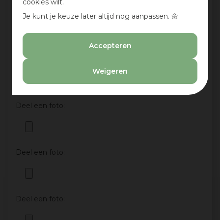
cookies wilt.
Aan te bevelen?
Je kunt je keuze later altijd nog aanpassen. 🌼
Ja
Nee
Accepteren
Deel een foto:
Weigeren
Deel een foto:
Deel een foto:
Deel een foto: