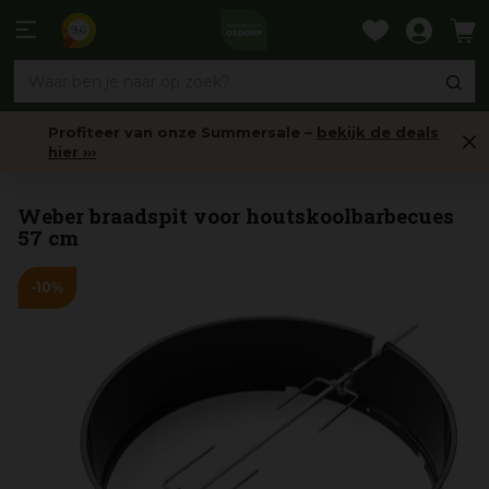
Ga
naar
9,6
content
Profiteer van onze Summersale –
bekijk de deals
hier ›››
Pennen & Spitten
Weber braadspit voor houtskoolbarbecues
57 cm