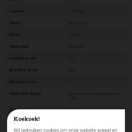
Locatie
S-W-055
Soort
VijverPomp
Kleur
Zwart
Materiaal
Kunststof
Lengte in cm
12.2
Breedte in cm
18.5
Hoogte in cm
11
Materiaal detail
Acrylonitrile Butadiene Styrene
(ABS)
Geschikt voor
Buiten
Koekoek!
Wattage
35
Wij gebruiken cookies om onze website soepel en