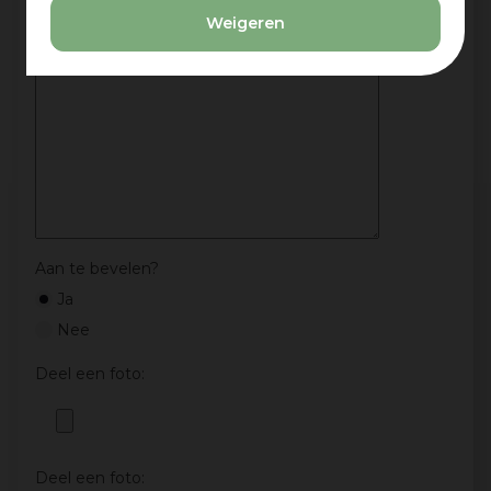
Jouw mening over dit product:
Weigeren
Aan te bevelen?
Ja
Nee
Deel een foto:
Deel een foto: