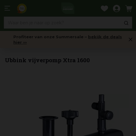
Ga
naar
9,6
content
Profiteer van onze Summersale –
bekijk de deals
hier ›››
Vijverpompen
Ubbink vijverpomp Xtra 1600