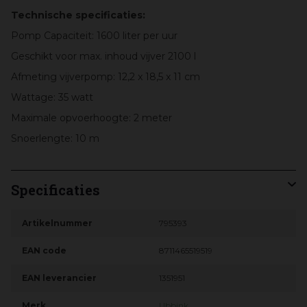
Technische specificaties:
Pomp Capaciteit: 1600 liter per uur
Geschikt voor max. inhoud vijver 2100 l
Afmeting vijverpomp: 12,2 x 18,5 x 11 cm
Wattage: 35 watt
Maximale opvoerhoogte: 2 meter
Snoerlengte: 10 m
Specificaties
Artikelnummer
795393
EAN code
8711465519519
EAN leverancier
1351951
Merk
Ubbink