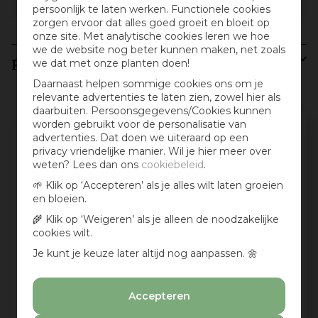
Gewicht
2,359 kg
persoonlijk te laten werken. Functionele cookies
zorgen ervoor dat alles goed groeit en bloeit op
onze site. Met analytische cookies leren we hoe
we de website nog beter kunnen maken, net zoals
Recensies
we dat met onze planten doen!
Daarnaast helpen sommige cookies ons om je
relevante advertenties te laten zien, zowel hier als
daarbuiten. Persoonsgegevens/Cookies kunnen
worden gebruikt voor de personalisatie van
Schrijf een review en win een cadeaubon
advertenties. Dat doen we uiteraard op een
:)
privacy vriendelijke manier. Wil je hier meer over
weten? Lees dan ons
cookiebeleid
.
Deel jouw ervaringen met dit product en maak
🌱 Klik op ‘Accepteren’ als je alles wilt laten groeien
maandelijks kans op een cadeaubon t.w.v. € 25,-
en bloeien.
Beoordeling:
*
🌾 Klik op ‘Weigeren’ als je alleen de noodzakelijke
cookies wilt.
Je kunt je keuze later altijd nog aanpassen. 🌼
Mijn ervaring in één zin:
*
Accepteren