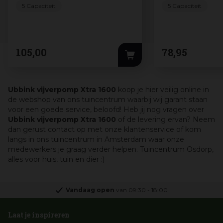
5 Capaciteit
5 Capaciteit
105
,
00
78
,
95
Ubbink vijverpomp Xtra 1600
koop je hier veilig online in
de webshop van ons tuincentrum waarbij wij garant staan
voor een goede service, beloofd! Heb jij nog vragen over
Ubbink vijverpomp Xtra 1600
of de levering ervan? Neem
dan gerust contact op met onze klantenservice of kom
langs in ons tuincentrum in Amsterdam waar onze
medewerkers je graag verder helpen. Tuincentrum Osdorp,
alles voor huis, tuin en dier :)
Vandaag open
van
09:30
-
18:00
Laat je inspireren