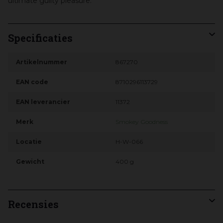
ultimate guilty pleasure.
Specificaties
Artikelnummer
867270
EAN code
8710296113729
EAN leverancier
11372
Merk
Smokey Goodness
Locatie
H-W-066
Gewicht
400 g
Recensies