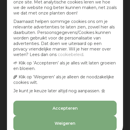
onze site. Met analytische cookies leren we hoe
we de website nog beter kunnen maken, net zoals
we dat met onze planten doen!
Daarnaast helpen sommige cookies ons om je
relevante advertenties te laten zien, zowel hier als
daarbuiten. Persoonsgegevens/Cookies kunnen
Aan te bevelen?
worden gebruikt voor de personalisatie van
Ja
advertenties. Dat doen we uiteraard op een
privacy vriendelijke manier. Wil je hier meer over
Nee
weten? Lees dan ons
cookiebeleid
.
Deel een foto:
🌱 Klik op ‘Accepteren’ als je alles wilt laten groeien
en bloeien.
🌾 Klik op ‘Weigeren’ als je alleen de noodzakelijke
cookies wilt.
Deel een foto:
Je kunt je keuze later altijd nog aanpassen. 🌼
Accepteren
Deel een foto:
Weigeren