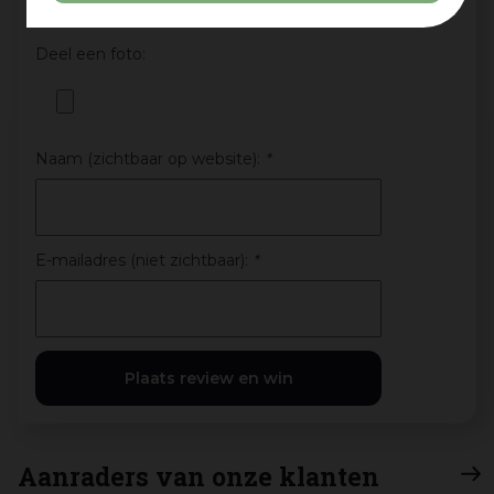
Deel een foto:
Naam (zichtbaar op website):
*
E-mailadres (niet zichtbaar):
*
Aanraders van onze klanten