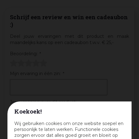
Schrijf een review en win een cadeaubon
:)
Deel jouw ervaringen met dit product en maak
maandelijks kans op een cadeaubon t.w.v. € 25,-
Beoordeling:
*
Mijn ervaring in één zin:
*
Jouw mening over dit product:
Koekoek!
Wij gebruiken cookies om onze website soepel en
persoonlijk te laten werken. Functionele cookies
zorgen ervoor dat alles goed groeit en bloeit op