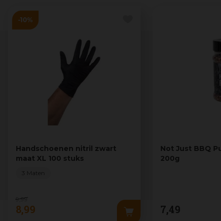
Handschoenen nitril zwart
Not Just BBQ Pu
maat XL 100 stuks
200g
3 Maten
9
,
99
8
,
99
7
,
49