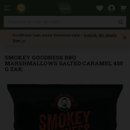
Ga
naar
9,6
content
Profiteer van onze Summersale –
bekijk de deals
hier ›››
Kruiden, Marinades, Sauzen & Rubs
SMOKEY GOODNESS BBQ
MARSHMALLOWS SALTED CARAMEL 400
G ZAK