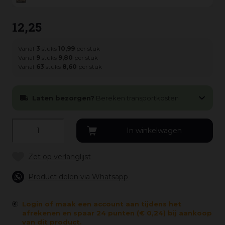
12
,
25
Vanaf
3
stuks
10
,
99
per stuk
Vanaf
9
stuks
9
,
80
per stuk
Vanaf
63
stuks
8
,
60
per stuk
Laten bezorgen?
Bereken transportkosten
Product delen via Whatsapp
Login of maak een account aan tijdens het
afrekenen en spaar 24 punten (€ 0,24) bij aankoop
van dit product.