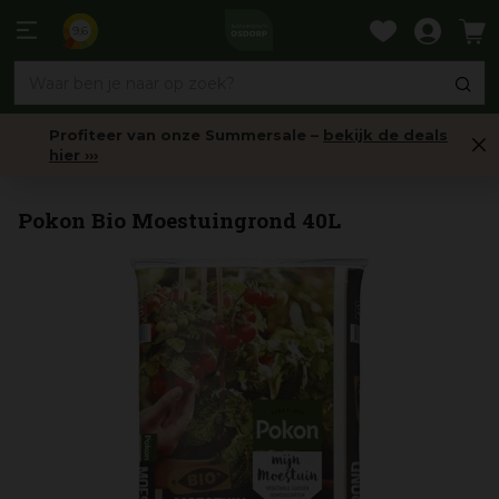
Ga
naar
9,6
content
Profiteer van onze Summersale –
bekijk de deals
hier ›››
Bodemverbeteraars
Pokon Bio Moestuingrond 40L