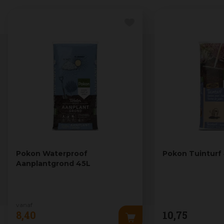
Pokon Waterproof
Pokon Tuinturf
Aanplantgrond 45L
vanaf
8
,
40
10
,
75