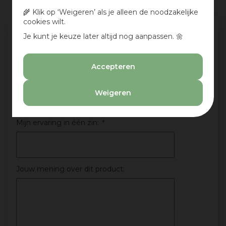
🌾 Klik op ‘Weigeren’ als je alleen de noodzakelijke
cookies wilt.
Schrijf een review en win een cadeaubon
Je kunt je keuze later altijd nog aanpassen. 🌼
:)
Deel jouw ervaringen met dit product en maak
Accepteren
maandelijks kans op een cadeaubon t.w.v. € 25,-
Beoordeling:
*
Weigeren
Mijn ervaring in één zin:
*
Jouw mening over dit product: