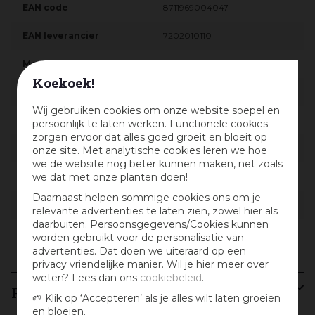
EAN code
8711969004047
EAN leverancier
7202010110
Merk
Pokon
Koekoek!
Locatie
C-S-068
Wij gebruiken cookies om onze website soepel en
Lengte in cm
40
persoonlijk te laten werken. Functionele cookies
zorgen ervoor dat alles goed groeit en bloeit op
Breedte in cm
8
onze site. Met analytische cookies leren we hoe
we de website nog beter kunnen maken, net zoals
we dat met onze planten doen!
Hoogte in cm
78
Daarnaast helpen sommige cookies ons om je
Inhoud
40 l
relevante advertenties te laten zien, zowel hier als
daarbuiten. Persoonsgegevens/Cookies kunnen
Gewicht
14,4 kg
worden gebruikt voor de personalisatie van
advertenties. Dat doen we uiteraard op een
privacy vriendelijke manier. Wil je hier meer over
weten? Lees dan ons
cookiebeleid
.
Recensies
🌱 Klik op ‘Accepteren’ als je alles wilt laten groeien
en bloeien.