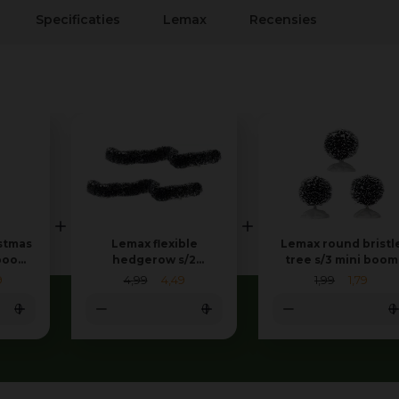
Specificaties
Lemax
Recensies
istmas
Lemax flexible
Lemax round bristl
 boom
hedgerow s/2
tree s/3 mini boom
kerstdorp accessoire
1991
9
4
,
99
4
,
49
1
,
99
1
,
79
2022