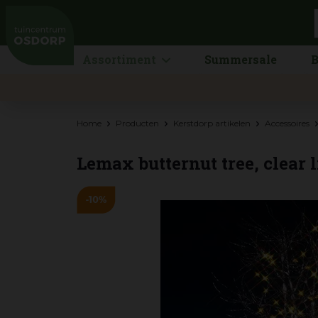
Ga
naar
content
Assortiment
Summersale
B
Home
Producten
Kerstdorp artikelen
Accessoires
Lemax butternut tree, clear 