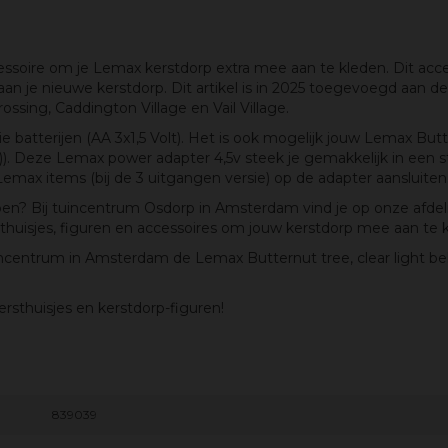
essoire om je Lemax kerstdorp extra mee aan te kleden. Dit acces
je nieuwe kerstdorp. Dit artikel is in 2025 toegevoegd aan de L
ssing, Caddington Village en Vail Village.
e batterijen (AA 3x1,5 Volt). Het is ook mogelijk jouw Lemax Butte
n)). Deze Lemax power adapter 4,5v steek je gemakkelijk in een 
Lemax items (bij de 3 uitgangen versie) op de adapter aansluiten
orpen? Bij tuincentrum Osdorp in Amsterdam vind je op onze afd
sthuisjes, figuren en accessoires om jouw kerstdorp mee aan te 
ncentrum in Amsterdam de Lemax Butternut tree, clear light be
sthuisjes en kerstdorp-figuren!
839039