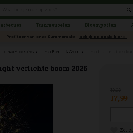
arbecues
Tuinmeubelen
Bloempotten
Profiteer van onze Summersale –
bekijk de deals hier ›››
Lemax Accessoires
Lemax Bomen & Groen
Lemax butternut tree, clear
light verlichte boom 2025
19
,
99
17
,
99