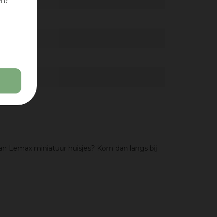
en?
an Lemax miniatuur huisjes? Kom dan langs bij