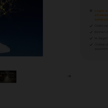
Login o
afreken
aankoop
Gratis v
Binnen 
14 dagen
Online v
assortim