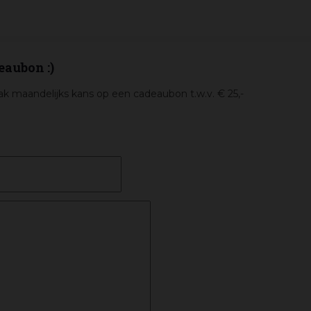
eaubon :)
k maandelijks kans op een cadeaubon t.w.v. € 25,-