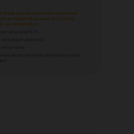
f maak een account aan tijdens het
en en spaar 35 punten (€ 0,35) bij
 van dit product.
erzending vanaf € 75,-
2 werkdagen geleverd.
 retourrecht.
ind je slechts een klein deel van ons totale
ent!