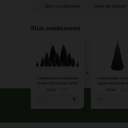
Slim combineren
Over dit artikel
Slim combineren
Lemax assorted pine
Lemax jolly chr
trees s/21 boom 2020
tree verlichte
2022
18
,
99
17
,
09
37
,
99
34
,
1