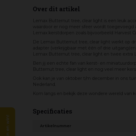
Over dit artikel
Lemax Butternut tree, clear light is een leuk acc
waardoor er nog meer sfeer wordt toegevoegd aan 
Lemax kerstdorpen zoals bijvoorbeeld Harvest Cro
De Lemax Butternut tree, clear light werkt op dri
adapter (verkrijgbaar met één of drie uitgang(e
Lemax Butternut tree, clear light en twee extra 
Ben jij een echte fan van kerst- en miniatuurd
Butternut tree, clear light en nog veel meer ker
Ook kan je van oktober t/m december in ons tui
Nederland.
Kom langs en bekijk deze wondere wereld van ker
Specificaties
Artikelnummer