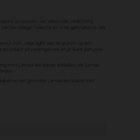
soire is voorzien van sfeervolle verlichting
emax Village Collectie en is te gebruiken in alle
rnut tree, clear light aan te sluiten op een
stopcontact of verlengsnoer en je kunt dan jouw
.
eling met Lemax kerstdorp artikelen, de Lemax
kleden.
kijken in het grootste Lemax kerstdorp van