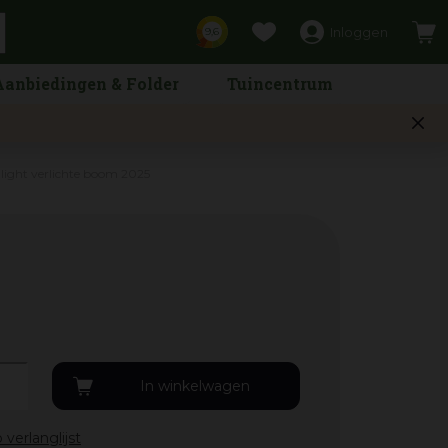
Inloggen
9,6
Aanbiedingen & Folder
Tuincentrum
 light verlichte boom 2025