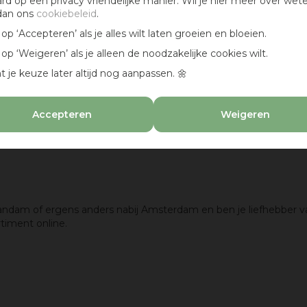
ard op een privacy vriendelijke manier. Wil je hier meer over wet
dan ons
cookiebeleid
.
Nee
k op ‘Accepteren’ als je alles wilt laten groeien en bloeien.
k op ‘Weigeren’ als je alleen de noodzakelijke cookies wilt.
Nee
t je keuze later altijd nog aanpassen. 🌼
Batterijen 3xAA (excl.)
120 g
Accepteren
Weigeren
Accessoires
andam of ergens anders nabij Amsterdam en ben je liefhebber v
timent online.