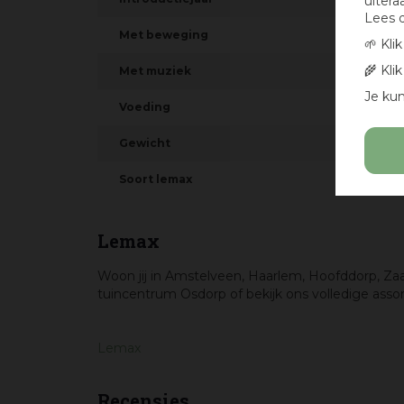
uitera
Lees 
Met beweging
🌱 Kli
🌾 Kli
Met muziek
Je kun
Voeding
Gewicht
Soort lemax
Lemax
Woon jij in Amstelveen, Haarlem, Hoofddorp, Za
tuincentrum Osdorp of bekijk ons volledige assor
Lemax
Recensies