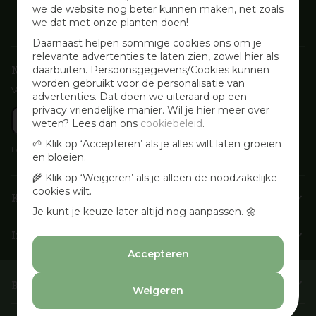
we de website nog beter kunnen maken, net zoals
we dat met onze planten doen!
Daarnaast helpen sommige cookies ons om je
relevante advertenties te laten zien, zowel hier als
Nieuwsbrief aanmelden
daarbuiten. Persoonsgegevens/Cookies kunnen
worden gebruikt voor de personalisatie van
Voor wekelijkse aanbiedingen, activiteiten en inspirerende tips
advertenties. Dat doen we uiteraard op een
privacy vriendelijke manier. Wil je hier meer over
weten? Lees dan ons
cookiebeleid
.
🌱 Klik op ‘Accepteren’ als je alles wilt laten groeien
Lees onze
Privacyverklaring
en bloeien.
🌾 Klik op ‘Weigeren’ als je alleen de noodzakelijke
cookies wilt.
Klantenservice
Je kunt je keuze later altijd nog aanpassen. 🌼
Info & openingstijden
Accepteren
Barbecues & Accessoires
Weigeren