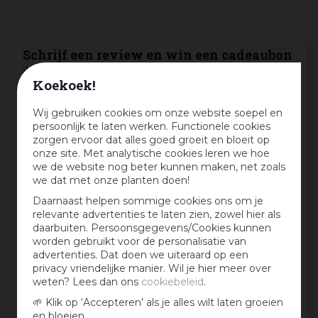
Schrijf een review en win een cadeaubon
:)
Koekoek!
Deel jouw ervaringen met dit product en maak
Wij gebruiken cookies om onze website soepel en
maandelijks kans op een cadeaubon t.w.v. € 25,-
persoonlijk te laten werken. Functionele cookies
Beoordeling:
*
zorgen ervoor dat alles goed groeit en bloeit op
onze site. Met analytische cookies leren we hoe
we de website nog beter kunnen maken, net zoals
we dat met onze planten doen!
Mijn ervaring in één zin:
*
Daarnaast helpen sommige cookies ons om je
relevante advertenties te laten zien, zowel hier als
daarbuiten. Persoonsgegevens/Cookies kunnen
worden gebruikt voor de personalisatie van
Jouw mening over dit product:
advertenties. Dat doen we uiteraard op een
privacy vriendelijke manier. Wil je hier meer over
weten? Lees dan ons
cookiebeleid
.
🌱 Klik op ‘Accepteren’ als je alles wilt laten groeien
en bloeien.