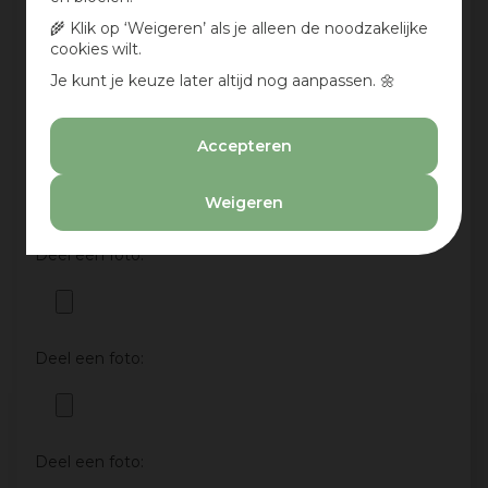
🌾 Klik op ‘Weigeren’ als je alleen de noodzakelijke
cookies wilt.
Je kunt je keuze later altijd nog aanpassen. 🌼
Accepteren
Aan te bevelen?
Ja
Weigeren
Nee
Deel een foto:
Deel een foto:
Deel een foto: