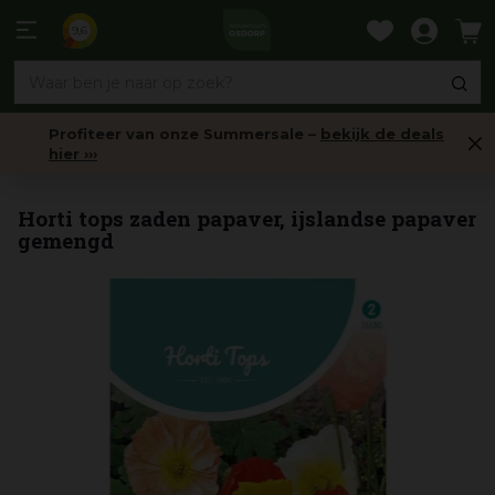
Ga
naar
9,6
content
Profiteer van onze Summersale –
bekijk de deals
hier ›››
Tweejarige bloemen
Horti tops zaden papaver, ijslandse papaver
gemengd