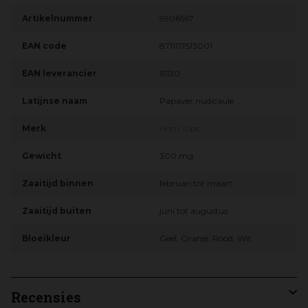
Artikelnummer
9906567
EAN code
8711117513001
EAN leverancier
15130
Latijnse naam
Papaver nudicaule
Merk
Horti Tops
Gewicht
300 mg
Zaaitijd binnen
februari tot maart
Zaaitijd buiten
juni tot augustus
Bloeikleur
Geel, Oranje, Rood, Wit
Recensies