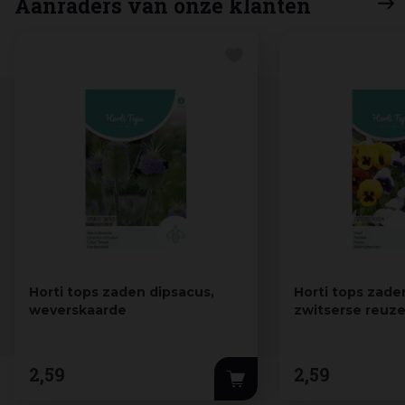
Aanraders van onze klanten
Horti tops zaden dipsacus,
Horti tops zaden
weverskaarde
zwitserse reuz
2
,
59
2
,
59