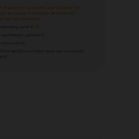
f maak een account aan tijdens het
en en spaar 3 punten (€ 0,03) bij
 van dit product.
erzending vanaf € 75,-
2 werkdagen geleverd.
 retourrecht.
ind je slechts een klein deel van ons totale
ent!