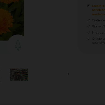
Login o
afreken
aankoop
Gratis v
Binnen 
14 dagen
Online v
assortim