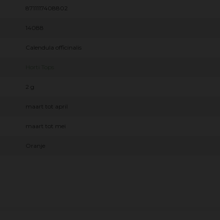
8711117408802
14088
Calendula officinalis
Horti Tops
2 g
maart tot april
maart tot mei
Oranje