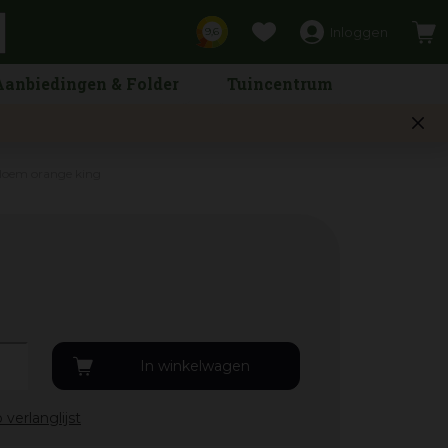
Inloggen
9,6
Aanbiedingen & Folder
Tuincentrum
bloem orange king