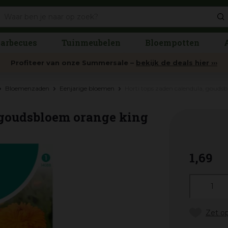
arbecues
Tuinmeubelen
Bloempotten
Profiteer van onze Summersale –
bekijk de deals hier ›››
Bloemenzaden
Eenjarige bloemen
Horti tops zaden calendula, gouds
, goudsbloem orange king
1
,
69