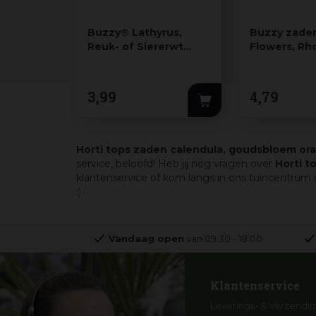
Buzzy® Lathyrus,
Buzzy zaden
Reuk- of Siererwt
Flowers, Rh
Spencer (BIO)
Purple Bells
3
,
99
4
,
79
Horti tops zaden calendula, goudsbloem or
service, beloofd! Heb jij nog vragen over
Horti t
klantenservice of kom langs in ons tuincentrum 
:)
Vandaag open
van
09:30
-
18:00
Klantenservice
Leverings- & Verzendin