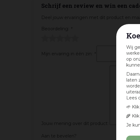
Schrijf een review en win een cad
Deel jouw ervaringen met dit product en maa
Beoordeling:
*
Koe
Wij ge
werken
Mijn ervaring in één zin:
*
op onz
kunne
Daarn
laten 
worden
uitera
Lees 
🌱 Kli
🌾 Kli
Jouw mening over dit product:
Je kun
Aan te bevelen?