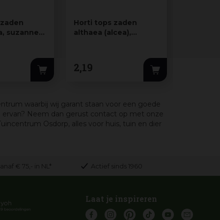
 zaden
Horti tops zaden
Horti to
a, suzanne-
althaea (alcea),
rudbeck
ooie-ogen
stokroos rosea
prairie s
summer car…
2
,
19
5
,
59
centrum waarbij wij garant staan voor een goede
g ervan? Neem dan gerust contact op met onze
ncentrum Osdorp, alles voor huis, tuin en dier
anaf € 75,- in NL*
Actief sinds 1960
Laat je inspireren