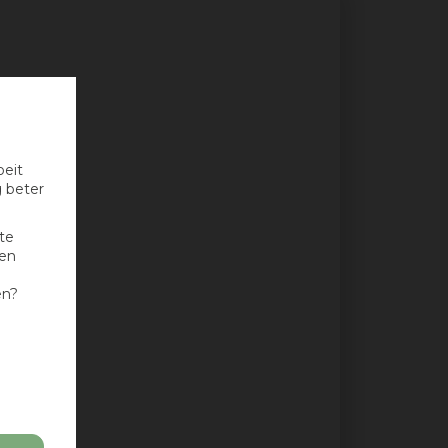
oeit
g beter
te
nen
en?