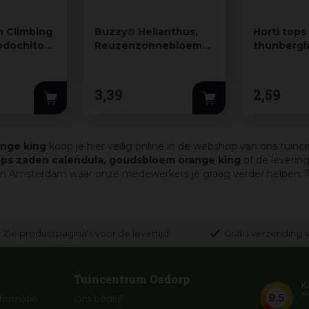
 Climbing
Buzzy® Helianthus,
Horti tops
odochiton,
Reuzenzonnebloem
thunbergi
giganteus (BIO)
met-de-m
3
,
39
2
,
59
ange king
koop je hier veilig online in de webshop van ons tuin
ops zaden calendula, goudsbloem orange king
of de leverin
in Amsterdam waar onze medewerkers je graag verder helpen. Tui
Zie productpagina's voor de levertijd
Gratis verzending v
Tuincentrum Osdorp
formatie
Ons bedrijf