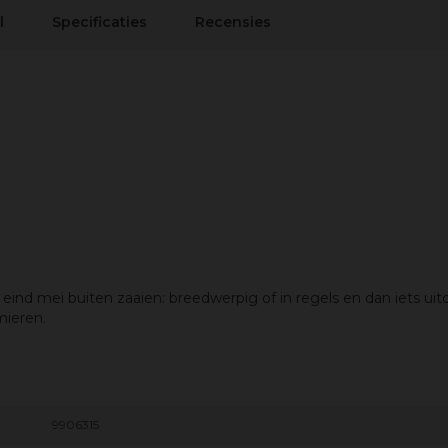
l
Specificaties
Recensies
nd mei buiten zaaien: breedwerpig of in regels en dan iets uitd
mieren.
9906315