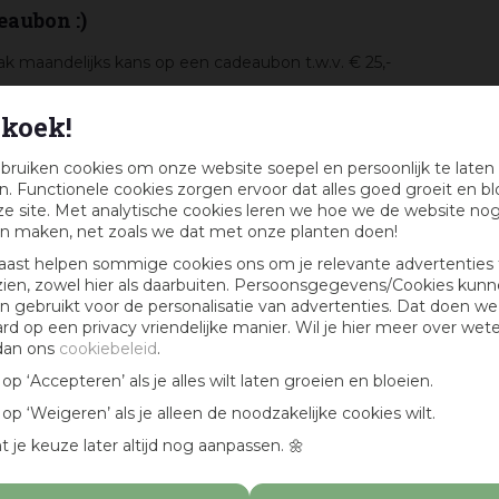
eaubon :)
k maandelijks kans op een cadeaubon t.w.v. € 25,-
koek!
bruiken cookies om onze website soepel en persoonlijk te laten
. Functionele cookies zorgen ervoor dat alles goed groeit en bl
e site. Met analytische cookies leren we hoe we de website no
n maken, net zoals we dat met onze planten doen!
aast helpen sommige cookies ons om je relevante advertenties 
zien, zowel hier als daarbuiten. Persoonsgegevens/Cookies kun
 gebruikt voor de personalisatie van advertenties. Dat doen we
ard op een privacy vriendelijke manier. Wil je hier meer over wet
dan ons
cookiebeleid
.
k op ‘Accepteren’ als je alles wilt laten groeien en bloeien.
k op ‘Weigeren’ als je alleen de noodzakelijke cookies wilt.
t je keuze later altijd nog aanpassen. 🌼