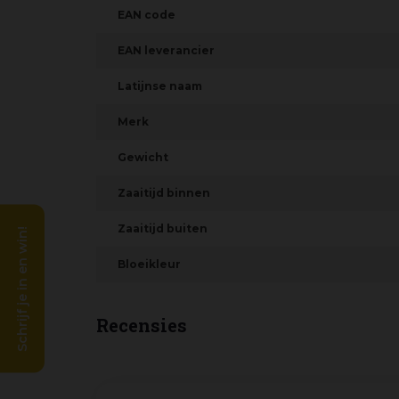
EAN code
EAN leverancier
Latijnse naam
Merk
Gewicht
Zaaitijd binnen
Zaaitijd buiten
Schrijf je in en win!
Bloeikleur
Recensies