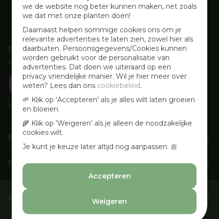
we de website nog beter kunnen maken, net zoals
we dat met onze planten doen!
Daarnaast helpen sommige cookies ons om je
relevante advertenties te laten zien, zowel hier als
Nieuwsbrief aanmelden
daarbuiten. Persoonsgegevens/Cookies kunnen
worden gebruikt voor de personalisatie van
Voor wekelijkse aanbiedingen, activiteiten en inspirerende tips
advertenties. Dat doen we uiteraard op een
privacy vriendelijke manier. Wil je hier meer over
weten? Lees dan ons
cookiebeleid
.
🌱 Klik op ‘Accepteren’ als je alles wilt laten groeien
Lees onze
Privacyverklaring
en bloeien.
🌾 Klik op ‘Weigeren’ als je alleen de noodzakelijke
cookies wilt.
Klantenservice
Je kunt je keuze later altijd nog aanpassen. 🌼
Info & openingstijden
Accepteren
Barbecues & Accessoires
Weigeren