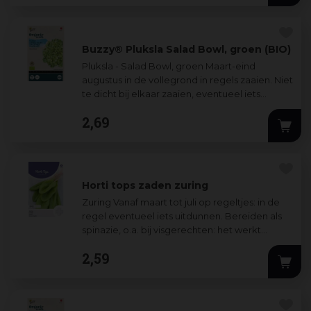
Buzzy® Pluksla Salad Bowl, groen (BIO)
Pluksla - Salad Bowl, groen Maart-eind
augustus in de vollegrond in regels zaaien. Niet
te dicht bij elkaar zaaien, eventueel iets
uitdunnen. Laat het hart van de plant in
...
2
,
69
Horti tops zaden zuring
Zuring Vanaf maart tot juli op regeltjes: in de
regel eventueel iets uitdunnen. Bereiden als
spinazie, o.a. bij visgerechten: het werkt
bloedzuiverend en tegen maag- en
2
,
59
darmstoornissen.