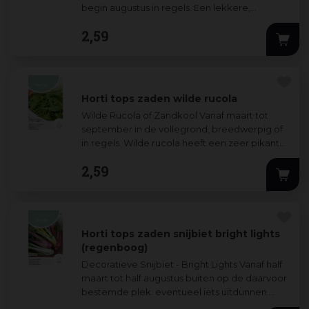
begin augustus in regels. Een lekkere,
smaakvolle en knapperige gezonde zomers
...
2
,
59
Horti tops zaden wilde rucola
Wilde Rucola of Zandkool Vanaf maart tot
september in de vollegrond, breedwerpig of
in regels. Wilde rucola heeft een zeer pikante
smaak en is o.a geschikt voor in salades
...
2
,
59
Horti tops zaden snijbiet bright lights
(regenboog)
Decoratieve Snijbiet - Bright Lights Vanaf half
maart tot half augustus buiten op de daarvoor
bestemde plek: eventueel iets uitdunnen.
Bijzonder opvallende sierplanten. Oo
...