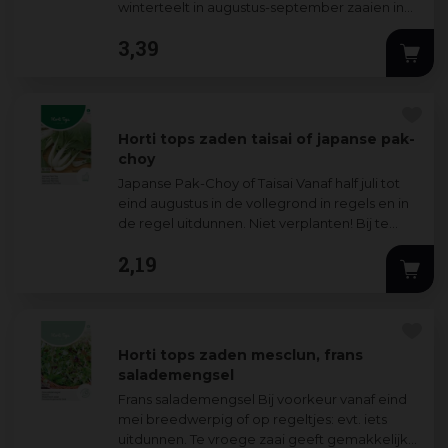
winterteelt in augustus-september zaaien in
de vollegrond in regels of breedwerpig
...
3
,
39
Horti tops zaden taisai of japanse pak-
choy
Japanse Pak-Choy of Taisai Vanaf half juli tot
eind augustus in de vollegrond in regels en in
de regel uitdunnen. Niet verplanten! Bij te
vroege uitzaai en verplanten vorm
...
2
,
19
Horti tops zaden mesclun, frans
salademengsel
Frans salademengsel Bij voorkeur vanaf eind
mei breedwerpig of op regeltjes: evt. iets
uitdunnen. Te vroege zaai geeft gemakkelijk