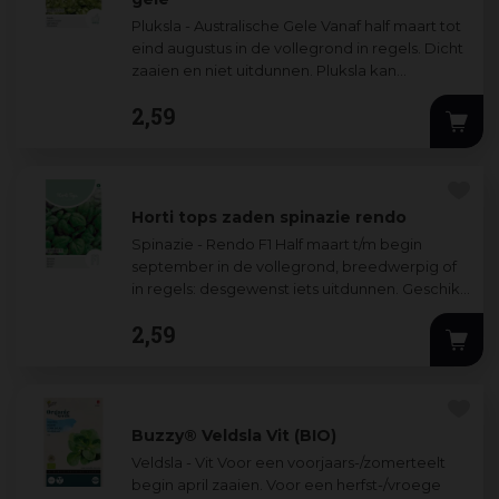
Pluksla - Australische Gele Vanaf half maart tot
eind augustus in de vollegrond in regels. Dicht
zaaien en niet uitdunnen. Pluksla kan
meermalen worden geoogst, omdat ze na het
2
,
59
snijden weer uitgroeit.
Horti tops zaden spinazie rendo
Spinazie - Rendo F1 Half maart t/m begin
september in de vollegrond, breedwerpig of
in regels: desgewenst iets uitdunnen. Geschikt
voor de oogst in het late voorjaar, de z
...
2
,
59
Buzzy® Veldsla Vit (BIO)
Veldsla - Vit Voor een voorjaars-/zomerteelt
begin april zaaien. Voor een herfst-/vroege