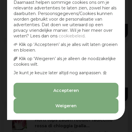
Daarnaast helpen sommige cookies ons om je
Snijbiet - White Silver 2 Zaai april-juli in regels
relevante advertenties te laten zien, zowel hier als
en iets uitdunnen voor de ribbenteelt. De
daarbuiten. Persoonsgegevens/Cookies kunnen
ribben stoven als selderie of asperges. Of tot
worden gebruikt voor de personalisatie van
september zaaien in de vollegr
...
advertenties. Dat doen we uiteraard op een
3
,
39
privacy vriendelijke manier. Wil je hier meer over
weten? Lees dan ons
cookiebeleid
.
🌱 Klik op ‘Accepteren’ als je alles wilt laten groeien
en bloeien.
Buzzy zaden xotica Palmboom sla -
🌾 Klik op ‘Weigeren’ als je alleen de noodzakelijke
Aspergesla
cookies wilt.
Asperge of stengelsla Voorzaaien, of direct ter
Je kunt je keuze later altijd nog aanpassen. 🌼
plaatse, van maart tot juli. Opvallende sla
waarvan de stengel een delicatesse is. Begin
de oogst door de onderste bladeren
...
Accepteren
2
,
69
Weigeren
Horti tops zaden roodlof radicchio
rossa di chioggia (palla…