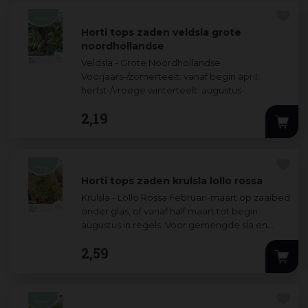
Horti tops zaden veldsla grote
noordhollandse
Veldsla - Grote Noordhollandse
Voorjaars-/zomerteelt: vanaf begin april:
herfst-/vroege winterteelt: augustus-
september in de vollegrond in regels of
2
,
19
breedwerpig. Veldsla
...
Horti tops zaden krulsla lollo rossa
Krulsla - Lollo Rossa Februari-maart op zaaibed
onder glas, of vanaf half maart tot begin
augustus in regels. Voor gemengde sla en
garnering! Door de open structuur en get
...
2
,
59