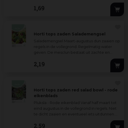
is zeer geschikt voor salades.
1
,
69
Horti tops zaden Salademengsel
Salademengsel Maart-augustus dun zaaien op
regels in de vollegrond. Regelmatig water
geven. De mesclun bestaat uit zachte en
malse snij- en pluksla in verschillende kleure
...
2
,
19
Horti tops zaden red salad bowl - rode
eikenblads
Pluksla - Rode eikenblad Vanaf half maart tot
eind augustus in de vollegrond in regels. Niet
te dicht zaaien en eventueel iets uitdunnen.
De slablaadjes kunnen heel lang w
...
2
,
59