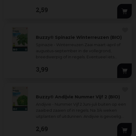
zaadstengels. peterselie, geschikt voor
...
2
,
59
Buzzy® Spinazie Winterreuzen (BIO)
Spinazie - Winterreuzen Zaai maart-april of
augustus-september in de vollegrond,
breedwerpig of in regels. Eventueel iets
uitdunnen. Houdt 3/4 cm afstand in de regel
3
,
99
aan v
...
Buzzy® Andijvie Nummer Vijf 2 (BIO)
Andijvie - Nummer Vijf 2 Juni-juli buiten op een
zaaibed zaaien of in regels. Na 3/4 weken
uitplanten of uitdunnen. Andijvie is gevoelig
voor kou en ‘schiet’ snel, wacht d
...
2
,
69