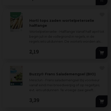
Horti tops zaden wortelpeterselie
halflange
Wortelpeterselie - Halflange Vanaf half april tot
begin juli in de vollegrond in regels, in de
regels iets uitdunnen. De wortels worden als
pikante groente gegeten of bij
...
2
,
19
Buzzy® Frans Salademengsel (BIO)
Mesclun - Frans salademengsel Bij voorkeur
vanaf eind mei breedwerpig of op regeltjes;
evt. iets uitdunnen. Te vroege zaai geeft
gemakkelijk zaadstengels. Geschikt voor ga
...
3
,
39