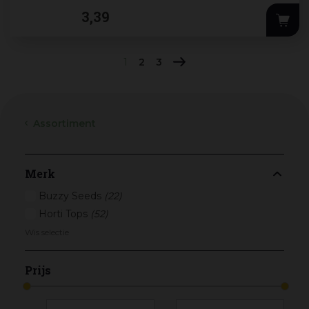
raap heerlijk mals. Erg lekker gestoomd en in
3
,
39
de rauwkostsalade.
1
2
3
Assortiment
Merk
Buzzy Seeds
(22)
Horti Tops
(52)
Wis selectie
Prijs