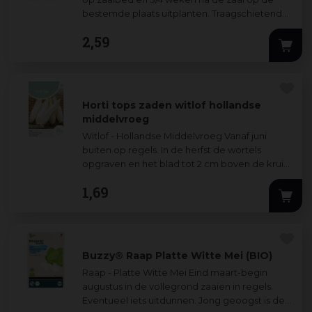
bestemde plaats uitplanten. Traagschietende,
krokante sla, die in de koelkast heel lang goed
2
,
59
blijft.
Horti tops zaden witlof hollandse
middelvroeg
Witlof - Hollandse Middelvroeg Vanaf juni
buiten op regels. In de herfst de wortels
opgraven en het blad tot 2 cm boven de kruin
afsnijden. De wortels rechtop in een 25 cm
...
1
,
69
Buzzy® Raap Platte Witte Mei (BIO)
Raap - Platte Witte Mei Eind maart-begin
augustus in de vollegrond zaaien in regels.
Eventueel iets uitdunnen. Jong geoogst is de