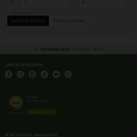
€
-
Wis selectie
Filters resetten
Vandaag open
van
09:30
-
18:00
Laat je inspireren
Nieuwsbrief aanmelden