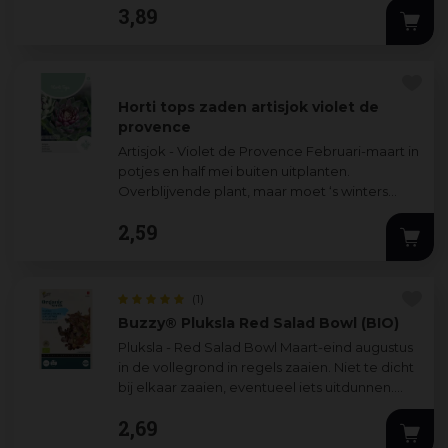
3
,
89
Horti tops zaden artisjok violet de
provence
Artisjok - Violet de Provence Februari-maart in
potjes en half mei buiten uitplanten.
Overblijvende plant, maar moet ‘s winters
worden afgedekt. Ook zeer fraai als decorat
...
2
,
59
(1)
Buzzy® Pluksla Red Salad Bowl (BIO)
Pluksla - Red Salad Bowl Maart-eind augustus
in de vollegrond in regels zaaien. Niet te dicht
bij elkaar zaaien, eventueel iets uitdunnen.
Laat het hart van de plant intac
...
2
,
69