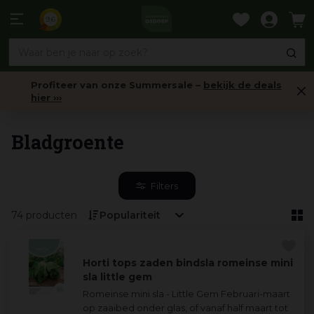
Ga
naar
9,6
content
Profiteer van onze Summersale –
bekijk de deals
hier ›››
Groentezaden
Bladgroente
Filters
74 producten
Horti tops zaden bindsla romeinse mini
sla little gem
Romeinse mini sla - Little Gem Februari-maart
op zaaibed onder glas, of vanaf half maart tot