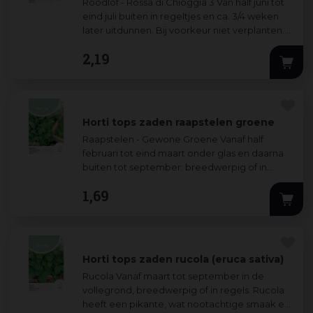
Roodlof - Rossa di Chioggia 3 Van half juni tot
eind juli buiten in regeltjes en ca. 3/4 weken
later uitdunnen. Bij voorkeur niet verplanten.
Zeer geschikt voor gemengde s
...
2
,
19
Horti tops zaden raapstelen groene
Raapstelen - Gewone Groene Vanaf half
februari tot eind maart onder glas en daarna
buiten tot september: breedwerpig of in
regels zaaien. Het jonge blad en de stelen
1
,
69
worde
...
Horti tops zaden rucola (eruca sativa)
Rucola Vanaf maart tot september in de
vollegrond, breedwerpig of in regels. Rucola
heeft een pikante, wat nootachtige smaak en