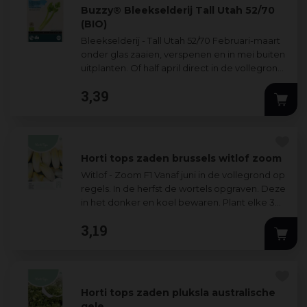
Buzzy® Bleekselderij Tall Utah 52/70
(BIO)
Bleekselderij - Tall Utah 52/70 Februari-maart
onder glas zaaien, verspenen en in mei buiten
uitplanten. Of half april direct in de vollegrond
zaaien, verspenen en uitplan
...
3
,
39
Horti tops zaden brussels witlof zoom
Witlof - Zoom F1 Vanaf juni in de vollegrond op
regels. In de herfst de wortels opgraven. Deze
in het donker en koel bewaren. Plant elke 3
weken een aantal wortels in een
...
3
,
19
Horti tops zaden pluksla australische
gele