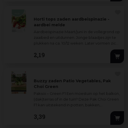
Horti tops zaden aardbeispinazie -
aardbei melde
Aardbeispinazie Maart/juni in de vollegrond op
zaaibed en uitdunnen. Jonge blaadjes zijn te
plukken na ca. 10/12 weken. Later vormen zich
rode bloemetjes, die eetbaar zijn
...
2
,
19
Buzzy zaden Patio Vegetables, Pak
Choi Green
Paksoi – Green F1 Een moestuin op het balkon,
(dak)terras of in de tuin? Deze Pak Choi Green
F1 kan uitstekend in potten, bakken,
plantzakken of in een vierkante meter tui
...
3
,
39