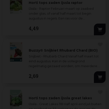
Horti tops zaden ijssla raptor
IJssla - Raptor Februari-maart op zaaibed
onder glas, of vanaf half maart tot begin
augustus in regels. Een ras voor de
professionele kweker: oogstbaar vanaf mei
4
,
49
t/m oktob
...
Buzzy® Snijbiet Rhubard Chard (BIO)
Snijbiet - Rhubarb Chard Vanaf half maart tot
eind augustus. Kan in de vollegrond
regelmatig gezaaid worden, om meerdere
keren te oogsten. Het groene, roodgeaderde
2
,
69
blad ka
...
Horti tops zaden ijssla great lakes
IJssla - Great Lakes 118 Half april-eind juli buiten
op zaaibed en 3/4 weken na de zaai op de