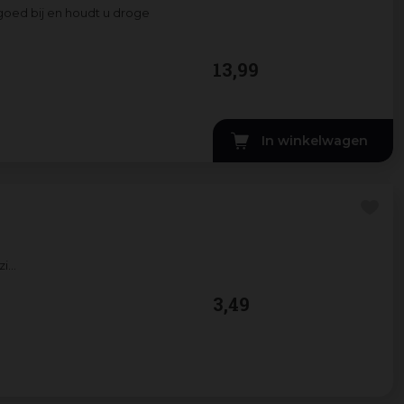
 goed bij en houdt u droge
13
,
99
In winkelwagen
zi
...
3
,
49