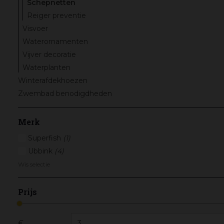
Schepnetten
Reiger preventie
Visvoer
Waterornamenten
Vijver decoratie
Waterplanten
Winterafdekhoezen
Zwembad benodigdheden
Merk
Superfish
(1)
Ubbink
(4)
Wis selectie
Prijs
€