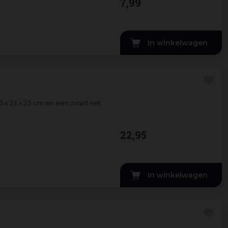
7
,
99
In winkelwagen
x 23 x 23 cm en een zwart net
22
,
95
In winkelwagen