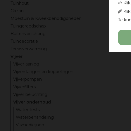
🌱 Kli
Tuinhout
Gazon
🌾 Kli
Moestuin & Kweekbenodigdheden
Je kun
Tuingereedschap
Buitenverlichting
Tuindecoratie
Terrasverwarming
Vijver
Vijver aanleg
Vijverslangen en koppelingen
Vijverpompen
Vijverfilters
Vijver beluchting
Vijver onderhoud
Water tests
Waterbehandeling
Vismedicijnen