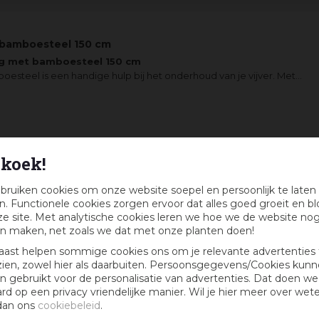
bamboesteel 150 cm
g met bamboesteel 150 cm
esteel is een handige hulp bij het onderhoud van je vijver. Met
...
koek!
bruiken cookies om onze website soepel en persoonlijk te laten
. Functionele cookies zorgen ervoor dat alles goed groeit en bl
e site. Met analytische cookies leren we hoe we de website no
n maken, net zoals we dat met onze planten doen!
aast helpen sommige cookies ons om je relevante advertenties 
zien, zowel hier als daarbuiten. Persoonsgegevens/Cookies kun
 gebruikt voor de personalisatie van advertenties. Dat doen we
ard op een privacy vriendelijke manier. Wil je hier meer over wet
dan ons
cookiebeleid
.