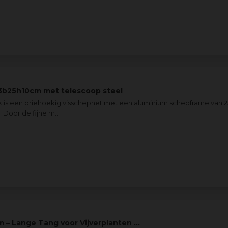
23b25h10cm met telescoop steel
s een driehoekig visschepnet met een aluminium schepframe van 25 
 Door de fijne m
...
m – Lange Tang voor Vijverplanten …