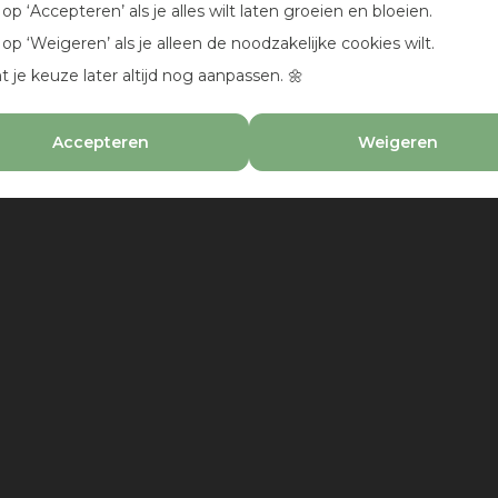
k op ‘Accepteren’ als je alles wilt laten groeien en bloeien.
k op ‘Weigeren’ als je alleen de noodzakelijke cookies wilt.
t je keuze later altijd nog aanpassen. 🌼
Accepteren
Weigeren