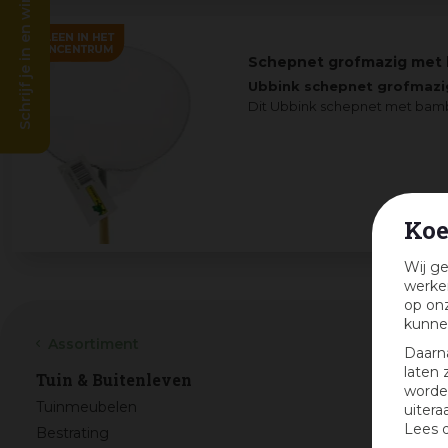
Schrijf je in en win!
Schepnet grofmazig met 
Ubbink schepnet grofmazi
Dit Ubbink schepnet met bambo
Koe
Wij ge
werken
op onz
kunne
Assortiment
Daarn
laten 
Tuin & Buitenleven
worden
Tuinmeubelen
uitera
Lees 
Bestrating