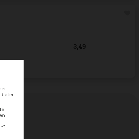
3
,
49
oeit
g beter
te
nen
en?