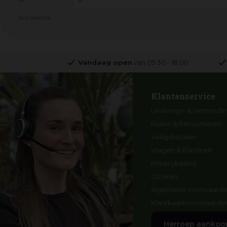
Wis selectie
Vandaag open
van
09:30
-
18:00
Klantenservice
Leverings- & Verzendin
Ruilen & Retourneren
Veilig betalen
Vragen & Klachten
Privacybeleid
Cookies
Algemene voorwaard
Klantkaartvoorwaarde
Herroep aankoo