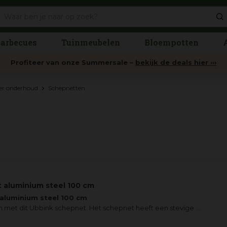
arbecues
Tuinmeubelen
Bloempotten
Profiteer van onze Summersale –
bekijk de deals hier ›››
ver onderhoud
Schepnetten
 aluminium steel 100 cm
aluminium steel 100 cm
n met dit Ubbink schepnet. Het schepnet heeft een stevige ...