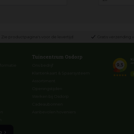
Zie productpagina's voor de levertijd
Gratis verzending v
Tuincentrum Osdorp
formatie
Ons bedrijf
Klantenkaart & Spaarsysteem
Assortiment
Openingstijden
Werken bij Osdorp
Cadeaubonnen
en
Aanbevolen hoveniers
n
p