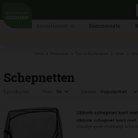
Ga
naar
content
Assortiment
Summersale
B
Home
Producten
Tuin & Buitenleven
Vijver
Vij
Schepnetten
5 producten
Toon
Sorteer
Ubbink schepnet kort met
Ubbink schepnet kort met 
Houd je vijver makkelijk schoo