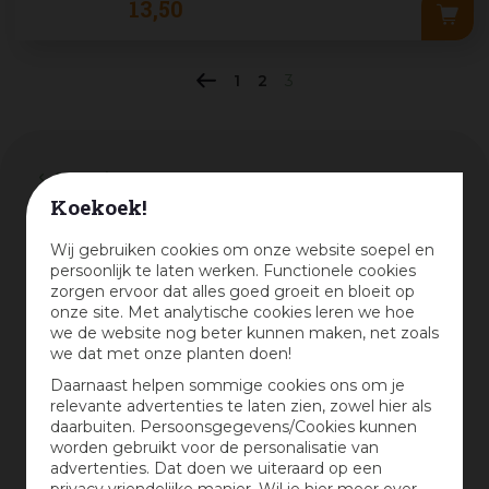
13
,
50
1
2
3
Assortiment
Koekoek!
Wij gebruiken cookies om onze website soepel en
kortingspercentage
persoonlijk te laten werken. Functionele cookies
zorgen ervoor dat alles goed groeit en bloeit op
onze site. Met analytische cookies leren we hoe
-
we de website nog beter kunnen maken, net zoals
we dat met onze planten doen!
Wis selectie
Daarnaast helpen sommige cookies ons om je
relevante advertenties te laten zien, zowel hier als
Merk
daarbuiten. Persoonsgegevens/Cookies kunnen
worden gebruikt voor de personalisatie van
Big Green Egg
(75)
advertenties. Dat doen we uiteraard op een
privacy vriendelijke manier. Wil je hier meer over