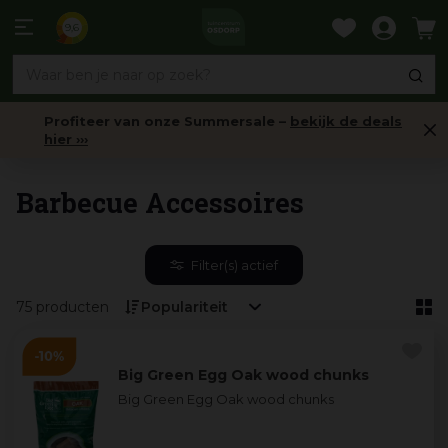
Ga
naar
9,6
content
Profiteer van onze Summersale –
bekijk de deals
hier ›››
Barbecues
Barbecue Accessoires
Filter(s) actief
75 producten
Big Green Egg Oak wood chunks
Big Green Egg Oak wood chunks