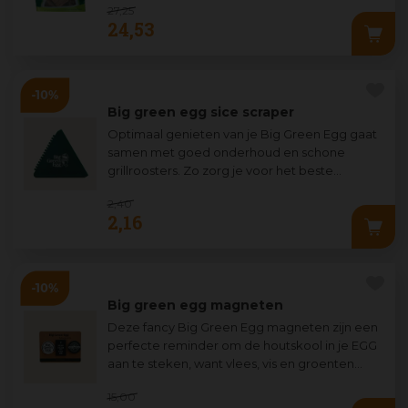
27
,
25
24
,
53
Big green egg sice scraper
Optimaal genieten van je Big Green Egg gaat
samen met goed onderhoud en schone
grillroosters. Zo zorg je voor het beste
resultaat van iedere kooksessie. En met een
2
,
40
goed
...
2
,
16
Big green egg magneten
Deze fancy Big Green Egg magneten zijn een
perfecte reminder om de houtskool in je EGG
aan te steken, want vlees, vis en groenten
bewaar je natuurlijk in de koelkast. K
...
15
,
00