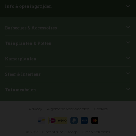
Info & openingstijden
Barbecues & Accessoires
Tuinplanten & Potten
Kamerplanten
Sfeer & Interieur
Tuinmeubelen
Privacy
Algemene Voorwaarden
Cookies
© 2025
Tuincentrum Osdorp
Green Solutions