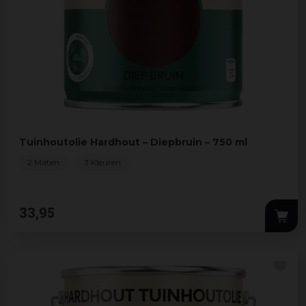
Tuinhoutolie Hardhout – Diepbruin – 750 ml
2 Maten
3 Kleuren
33
,
95