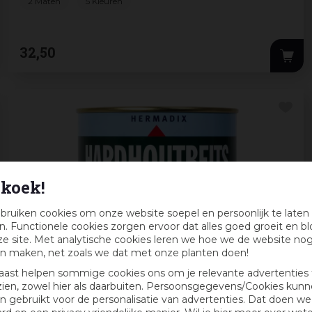
2 Maten
5 Kleuren
32
,
50
koek!
bruiken cookies om onze website soepel en persoonlijk te laten
. Functionele cookies zorgen ervoor dat alles goed groeit en bl
e site. Met analytische cookies leren we hoe we de website no
n maken, net zoals we dat met onze planten doen!
aast helpen sommige cookies ons om je relevante advertenties 
zien, zowel hier als daarbuiten. Persoonsgegevens/Cookies kun
 gebruikt voor de personalisatie van advertenties. Dat doen we