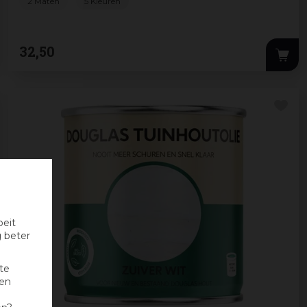
2 Maten
5 Kleuren
32
,
50
oeit
g beter
te
nen