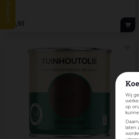
Schrijf je in en win!
26
,
95
Koe
Wij ge
werken
op onz
kunne
Daarn
laten 
worden