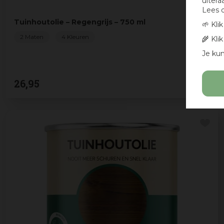
uitera
Lees 
Tuinhoutolie – Regengrijs – 750 ml
🌱 Kli
2 Maten
4 Kleuren
🌾 Kli
Je kun
26
,
95