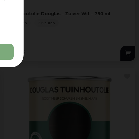
en?
Tuinhoutolie Douglas – Zuiver Wit – 750 ml
2 Maten
3 Kleuren
27
,
95