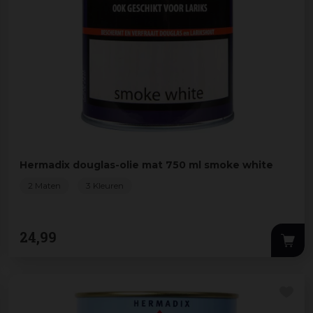
Hermadix douglas-olie mat 750 ml smoke white
2 Maten
3 Kleuren
24
,
99