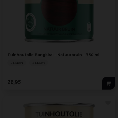
Tuinhoutolie Bangkirai – Natuurbruin – 750 ml
2 Maten
2 Maten
26
,
95