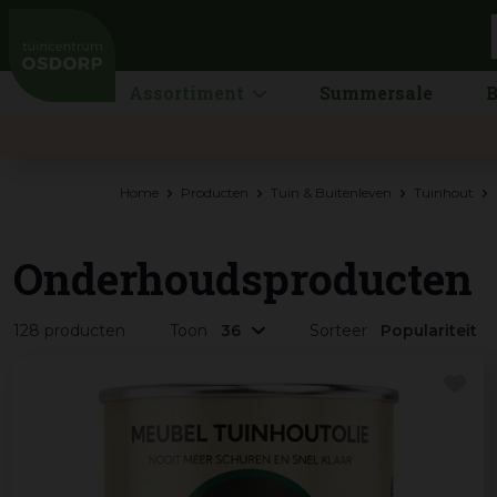
Ga
naar
content
Assortiment
Summersale
B
Home
Producten
Tuin & Buitenleven
Tuinhout
Onderhoudsproducten
128 producten
Toon
Sorteer