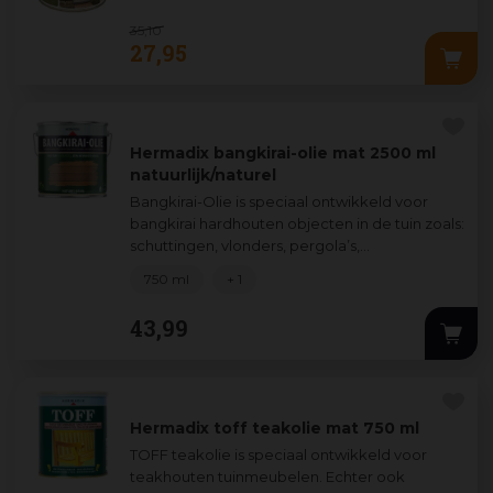
35
,
10
27
,
95
Hermadix bangkirai-olie mat 2500 ml
natuurlijk/naturel
Bangkirai-Olie is speciaal ontwikkeld voor
bangkirai hardhouten objecten in de tuin zoals:
schuttingen, vlonders, pergola’s,
plantenbakken en tuinmeubelen. De
750 ml
+ 1
bijzonder
...
43
,
99
Hermadix toff teakolie mat 750 ml
TOFF teakolie is speciaal ontwikkeld voor
teakhouten tuinmeubelen. Echter ook