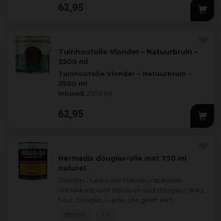
62
,
95
Tuinhoutolie Vlonder – Natuurbruin –
2500 ml
Tuinhoutolie Vlonder – Natuurbruin –
2500 ml
Inhoud:
2500 ml
Bescherm je vlonderhout en geef het een
62
,
95
warme, natuurlijke
...
Hermadix douglas-olie mat 750 ml
naturel
Douglas / Lariks olie Naturel is speciaal
ontwikkeld voor nieuw en oud douglas / lariks
hout. Douglas / Lariks olie geeft een
transparante uitstraling zodat de houtnerf
...
750 ml
+ 1