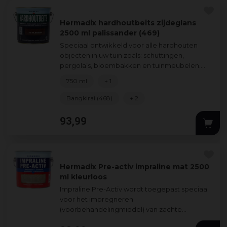
Hermadix hardhoutbeits zijdeglans
2500 ml palissander (469)
Speciaal ontwikkeld voor alle hardhouten
objecten in uw tuin zoals: schuttingen,
pergola’s, bloembakken en tuinmeubelen.
Hardhoutbeits geeft een natuurlijke
750 ml
+ 1
zijdeglans
...
Bangkirai (468)
+ 2
93
,
99
Hermadix Pre-activ impraline mat 2500
ml kleurloos
Impraline Pre-Activ wordt toegepast speciaal
voor het impregneren
(voorbehandelingmiddel) van zachte
houtsoorten zoals vuren en grenen. Zoals op