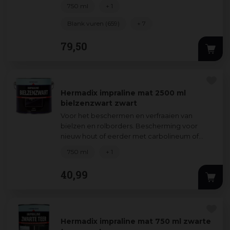
verfraait en beschermt u zond
...
750 ml
+ 1
Blank vuren (659)
+ 7
79
,
50
Hermadix impraline mat 2500 ml
bielzenzwart zwart
Voor het beschermen en verfraaien van
bielzen en rolborders. Bescherming voor
nieuw hout of eerder met carbolineum of
creosoot behandelde bielzen of rolborders.
750 ml
+ 1
Ook uit
...
40
,
99
Hermadix impraline mat 750 ml zwarte