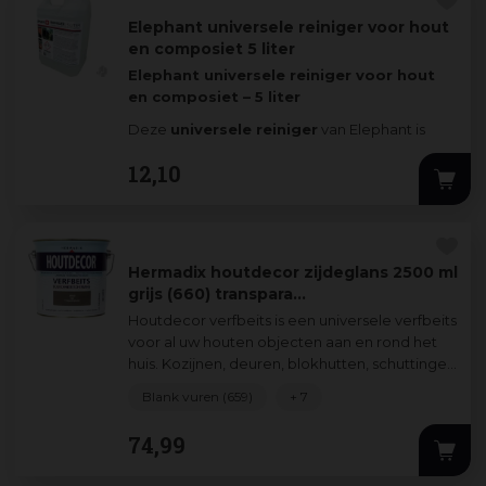
Elephant universele reiniger voor hout
en composiet 5 liter
Elephant universele reiniger voor hout
en composiet – 5 liter
Deze
universele reiniger
van Elephant is
geschikt voor het reinig
...
12
,
10
Hermadix houtdecor zijdeglans 2500 ml
grijs (660) transpara…
Houtdecor verfbeits is een universele verfbeits
voor al uw houten objecten aan en rond het
huis. Kozijnen, deuren, blokhutten, schuttingen
verfraait en beschermt u zond
...
Blank vuren (659)
+ 7
74
,
99