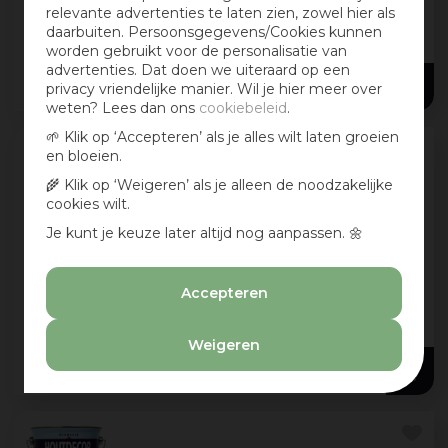
pergola’s, bloembakken en tuinmeubelen.
relevante advertenties te laten zien, zowel hier als
Hardhoutbeits geeft een natuurlijke
daarbuiten. Persoonsgegevens/Cookies kunnen
750 ml
+ 1
zijdeglans
...
worden gebruikt voor de personalisatie van
advertenties. Dat doen we uiteraard op een
93
,
99
privacy vriendelijke manier. Wil je hier meer over
weten? Lees dan ons
cookiebeleid
.
🌱 Klik op ‘Accepteren’ als je alles wilt laten groeien
en bloeien.
Hermadix hardhoutbeits zijdeglans
🌾 Klik op ‘Weigeren’ als je alleen de noodzakelijke
2500 ml mahonie (467)
cookies wilt.
Speciaal ontwikkeld voor alle hardhouten
Je kunt je keuze later altijd nog aanpassen. 🌼
objecten in uw tuin zoals: schuttingen,
pergola’s, bloembakken en tuinmeubelen.
Hardhoutbeits geeft een natuurlijke
750 ml
+ 1
Accepteren
zijdeglans
...
Bangkirai (468)
+ 2
Weigeren
93
,
99