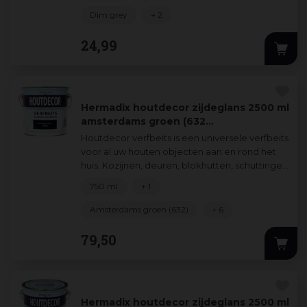
Dim grey
+ 2
24
,
99
Hermadix houtdecor zijdeglans 2500 ml
amsterdams groen (632…
Houtdecor verfbeits is een universele verfbeits
voor al uw houten objecten aan en rond het
huis. Kozijnen, deuren, blokhutten, schuttingen
verfraait en beschermt u zond
...
750 ml
+ 1
Amsterdams groen (632)
+ 6
79
,
50
Hermadix houtdecor zijdeglans 2500 ml