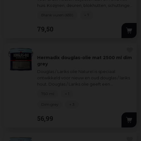
huis. Kozijnen, deuren, blokhutten, schuttingen
verfraait en beschermt u zond
...
Blank vuren (659)
+ 7
79
,
50
Hermadix douglas-olie mat 2500 ml dim
grey
Douglas / Lariks olie Naturel is speciaal
ontwikkeld voor nieuw en oud douglas / lariks
hout. Douglas / Lariks olie geeft een
transparante uitstraling zodat de houtnerf
...
750 ml
+ 1
Dim grey
+ 3
56
,
99