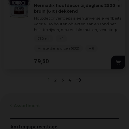
Hermadix houtdecor zijdeglans 2500 ml
bruin (610) dekkend
Houtdecor verfbeits is een universele verfbeits
voor al uw houten objecten aan en rond het
huis. Kozijnen, deuren, blokhutten, schuttingen
verfraait en beschermt u zond
...
750 ml
+ 1
Amsterdams groen (632)
+ 6
79
,
50
1
2
3
4
Assortiment
kortingspercentage