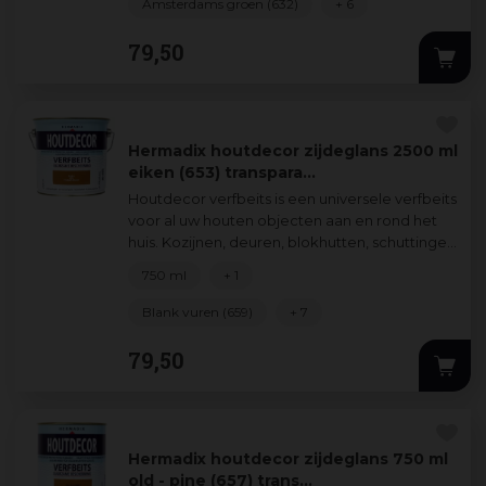
Amsterdams groen (632)
+ 6
79
,
50
Hermadix houtdecor zijdeglans 2500 ml
eiken (653) transpara…
Houtdecor verfbeits is een universele verfbeits
voor al uw houten objecten aan en rond het
huis. Kozijnen, deuren, blokhutten, schuttingen
verfraait en beschermt u zond
...
750 ml
+ 1
Blank vuren (659)
+ 7
79
,
50
Hermadix houtdecor zijdeglans 750 ml
old - pine (657) trans…