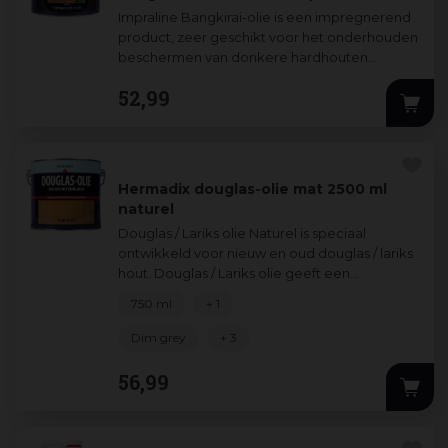
Impraline Bangkirai-olie is een impregnerend
product, zeer geschikt voor het onderhouden
beschermen van donkere hardhouten
meubels, schuttingen, vlonders en rolborders
...
52
,
99
Hermadix douglas-olie mat 2500 ml
naturel
Douglas / Lariks olie Naturel is speciaal
ontwikkeld voor nieuw en oud douglas / lariks
hout. Douglas / Lariks olie geeft een
transparante uitstraling zodat de houtnerf
...
750 ml
+ 1
Dim grey
+ 3
56
,
99