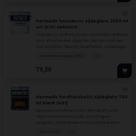
Hermadix houtdecor zijdeglans 2500 ml
wit (619) dekkend
Houtdecor verfbeits is een universele verfbeits
voor al uw houten objecten aan en rond het
huis. Kozijnen, deuren, blokhutten, schuttingen
verfraait en beschermt u zond
...
Amsterdams groen (632)
+ 6
79
,
50
Hermadix hardhoutbeits zijdeglans 750
ml blank (461)
Speciaal ontwikkeld voor alle hardhouten
objecten in uw tuin zoals: schuttingen,
pergola’s, bloembakken en tuinmeubelen.
Hardhoutbeits geeft een natuurlijke
Blank (461)
+ 2
zijdeglans
...