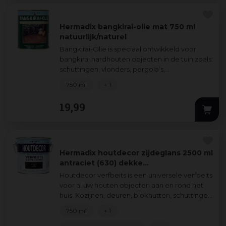
Hermadix bangkirai-olie mat 750 ml
natuurlijk/naturel
Bangkirai-Olie is speciaal ontwikkeld voor
bangkirai hardhouten objecten in de tuin zoals:
schuttingen, vlonders, pergola’s,
plantenbakken en tuinmeubelen. De
750 ml
+ 1
bijzonder
...
19
,
99
Hermadix houtdecor zijdeglans 2500 ml
antraciet (630) dekke…
Houtdecor verfbeits is een universele verfbeits
voor al uw houten objecten aan en rond het
huis. Kozijnen, deuren, blokhutten, schuttingen
verfraait en beschermt u zond
...
750 ml
+ 1