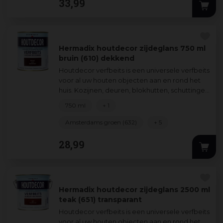
33
,
99
kozijnen, deuren, rabat
...
Hermadix houtdecor zijdeglans 750 ml
bruin (610) dekkend
Houtdecor verfbeits is een universele verfbeits
voor al uw houten objecten aan en rond het
huis. Kozijnen, deuren, blokhutten, schuttingen
verfraait en beschermt u zond
...
750 ml
+ 1
Amsterdams groen (632)
+ 5
28
,
99
Hermadix houtdecor zijdeglans 2500 ml
teak (651) transparant
Houtdecor verfbeits is een universele verfbeits
voor al uw houten objecten aan en rond het