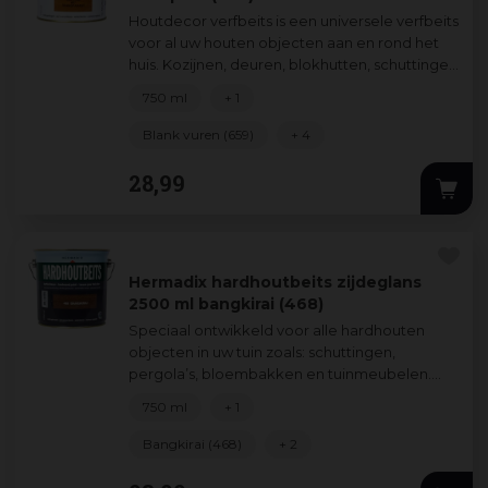
Houtdecor verfbeits is een universele verfbeits
voor al uw houten objecten aan en rond het
huis. Kozijnen, deuren, blokhutten, schuttingen
verfraait en beschermt u zond
...
750 ml
+ 1
Blank vuren (659)
+ 4
28
,
99
Hermadix hardhoutbeits zijdeglans
2500 ml bangkirai (468)
Speciaal ontwikkeld voor alle hardhouten
objecten in uw tuin zoals: schuttingen,
pergola’s, bloembakken en tuinmeubelen.
Hardhoutbeits geeft een natuurlijke
750 ml
+ 1
zijdeglans
...
Bangkirai (468)
+ 2