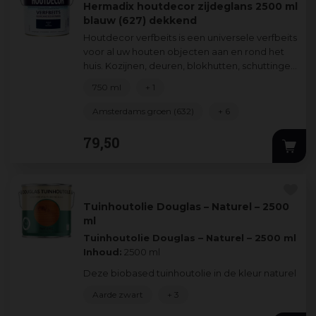
Hermadix houtdecor zijdeglans 2500 ml
blauw (627) dekkend
Houtdecor verfbeits is een universele verfbeits
voor al uw houten objecten aan en rond het
huis. Kozijnen, deuren, blokhutten, schuttingen
verfraait en beschermt u zond
...
750 ml
+ 1
Amsterdams groen (632)
+ 6
79
,
50
Tuinhoutolie Douglas – Naturel – 2500
ml
Tuinhoutolie Douglas – Naturel – 2500 ml
Inhoud:
2500 ml
Deze biobased tuinhoutolie in de kleur naturel
is spec
...
Aarde zwart
+ 3