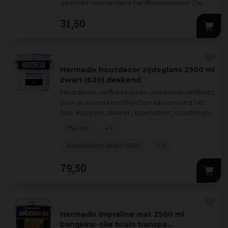
geschikt voor andere hardhoutsoorten. De
bijzondere samenstelling op basis van speciale
31
,
50
ol
...
Hermadix houtdecor zijdeglans 2500 ml
zwart (620) dekkend
Houtdecor verfbeits is een universele verfbeits
voor al uw houten objecten aan en rond het
huis. Kozijnen, deuren, blokhutten, schuttingen
verfraait en beschermt u zond
...
750 ml
+ 1
Amsterdams groen (632)
+ 6
79
,
50
Hermadix impraline mat 2500 ml
bangkirai-olie bruin transpa…