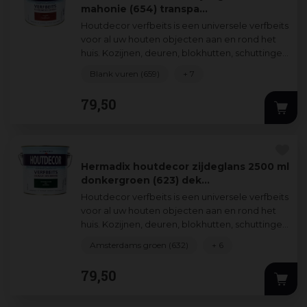
mahonie (654) transpa…
Houtdecor verfbeits is een universele verfbeits
voor al uw houten objecten aan en rond het
huis. Kozijnen, deuren, blokhutten, schuttingen
verfraait en beschermt u zond
...
Blank vuren (659)
+ 7
79
,
50
Hermadix houtdecor zijdeglans 2500 ml
donkergroen (623) dek…
Houtdecor verfbeits is een universele verfbeits
voor al uw houten objecten aan en rond het
huis. Kozijnen, deuren, blokhutten, schuttingen
verfraait en beschermt u zond
...
Amsterdams groen (632)
+ 6
79
,
50