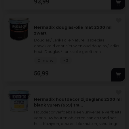
93
,
99
Hermadix douglas-olie mat 2500 ml
zwart
Douglas / Lariks olie Naturel is speciaal
ontwikkeld voor nieuw en oud douglas / lariks
hout. Douglas / Lariks olie geeft een
transparante uitstraling zodat de houtnerf
...
Dim grey
+ 3
56
,
99
Hermadix houtdecor zijdeglans 2500 ml
blank vuren (659) tra…
Houtdecor verfbeits is een universele verfbeits
voor al uw houten objecten aan en rond het
huis. Kozijnen, deuren, blokhutten, schuttingen