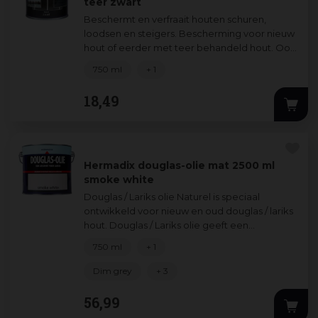
teer zwart
Beschermt en verfraait houten schuren,
loodsen en steigers. Bescherming voor nieuw
hout of eerder met teer behandeld hout. Ook
uitstekend geschikt voor geïmpregneerd ho
...
750 ml
+ 1
18
,
49
Hermadix douglas-olie mat 2500 ml
smoke white
Douglas / Lariks olie Naturel is speciaal
ontwikkeld voor nieuw en oud douglas / lariks
hout. Douglas / Lariks olie geeft een
transparante uitstraling zodat de houtnerf
...
750 ml
+ 1
Dim grey
+ 3
56
,
99