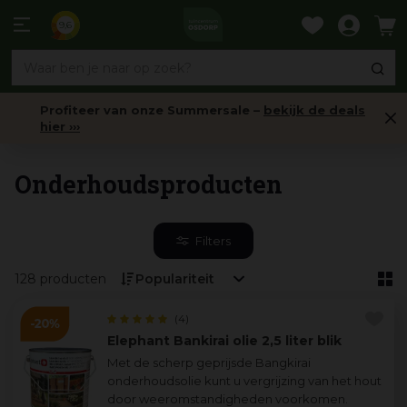
Ga
naar
9,6
content
Profiteer van onze Summersale –
bekijk de deals
hier ›››
Tuinhout
Onderhoudsproducten
Filters
128 producten
(4)
Elephant Bankirai olie 2,5 liter blik
Met de scherp geprijsde Bangkirai
onderhoudsolie kunt u vergrijzing van het hout
door weeromstandigheden voorkomen.