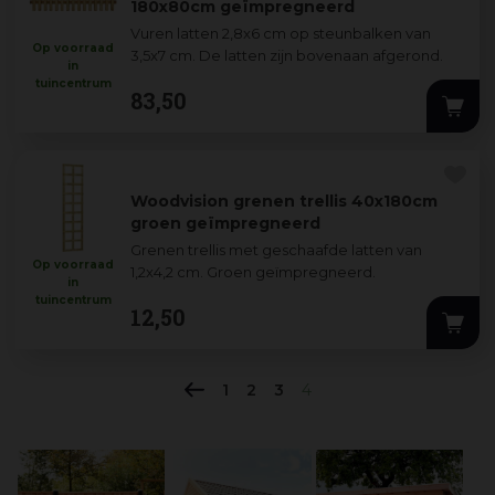
180x80cm geïmpregneerd
Vuren latten 2,8x6 cm op steunbalken van
Op voorraad
3,5x7 cm. De latten zijn bovenaan afgerond.
in
tuincentrum
83
,
50
Woodvision grenen trellis 40x180cm
groen geïmpregneerd
Grenen trellis met geschaafde latten van
Op voorraad
1,2x4,2 cm. Groen geïmpregneerd.
in
tuincentrum
12
,
50
1
2
3
4