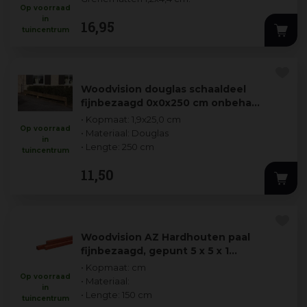
Op voorraad
in
16
,
95
tuincentrum
Woodvision douglas schaaldeel
fijnbezaagd 0x0x250 cm onbeha…
• Kopmaat: 1,9x25,0 cm
Op voorraad
• Materiaal: Douglas
in
• Lengte: 250 cm
tuincentrum
11
,
50
Woodvision AZ Hardhouten paal
fijnbezaagd, gepunt 5 x 5 x 1…
• Kopmaat: cm
Op voorraad
• Materiaal:
in
• Lengte: 150 cm
tuincentrum