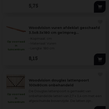
5
,
75
Woodvision vuren afdeklat geschaafd
3.5x8.5x180 cm geïmpreg…
• Kopmaat: cm
Op voorraad
• Materiaal: Vuren
in
• Lengte: 180 cm
tuincentrum
8
,
15
Woodvision douglas lattenpoort
100x80cm onbehandeld
De Douglas lattenpoort is gemaakt van
Op voorraad
onbehandelde latten van 2,7 x 3,4 cm met een
in
afgeschuinde bovenzijde. De latten zijn
tuincentrum
gemonteerd op zwart gecoate liggers en