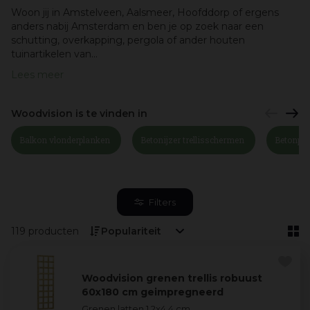
Woon jij in Amstelveen, Aalsmeer, Hoofddorp of ergens
anders nabij Amsterdam en ben je op zoek naar een
schutting, overkapping, pergola of ander houten
tuinartikelen van...
Lees meer
Woodvision is te vinden in
Balkon vlonderplanken
Betonijzer trellisschermen
Betonpal
Filters
119 producten
Woodvision grenen trellis robuust
60x180 cm geimpregneerd
Grenen latten 1,2x4,4 cm.