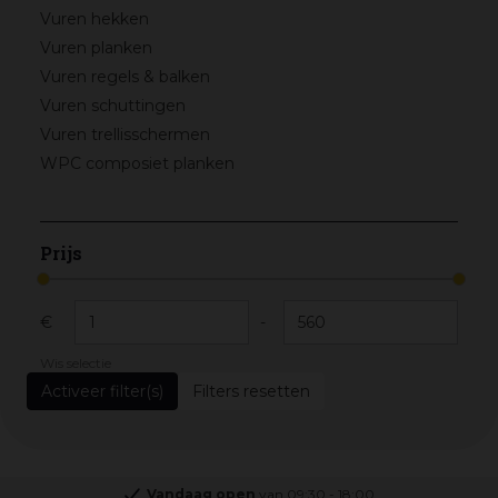
Vuren hekken
Vuren planken
Vuren regels & balken
Vuren schuttingen
Vuren trellisschermen
WPC composiet planken
Prijs
€
-
Wis selectie
Filters resetten
Vandaag open
van
09:30
-
18:00