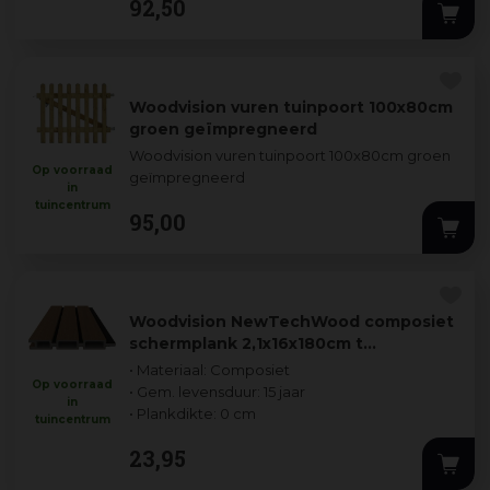
92
,
50
voorzi
...
Woodvision vuren tuinpoort 100x80cm
groen geïmpregneerd
Woodvision vuren tuinpoort 100x80cm groen
Op voorraad
geïmpregneerd
in
tuincentrum
95
,
00
Woodvision NewTechWood composiet
schermplank 2,1x16x180cm t…
• Materiaal: Composiet
Op voorraad
• Gem. levensduur: 15 jaar
in
• Plankdikte: 0 cm
tuincentrum
23
,
95