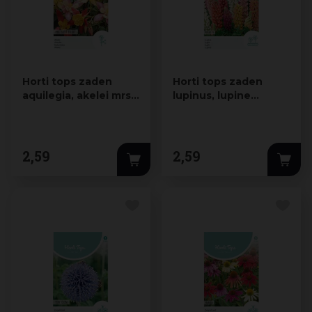
Horti tops zaden
Horti tops zaden
aquilegia, akelei mrs.
lupinus, lupine
scott elliott
minarette gemengd
2
,
59
2
,
59