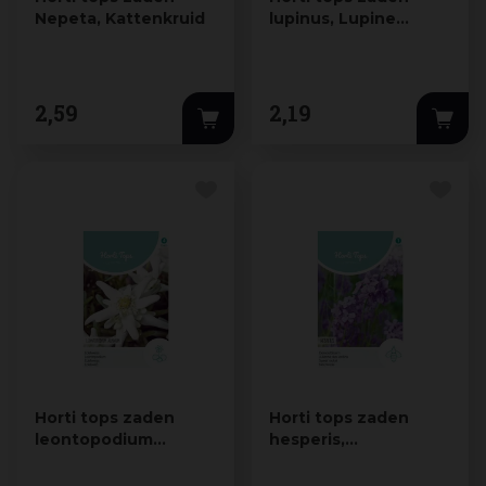
Nepeta, Kattenkruid
lupinus, Lupine
russell's hybrids
gemengd
2
,
59
2
,
19
Horti tops zaden
Horti tops zaden
leontopodium
hesperis,
alpinum, edelweiss
damastbloem violet