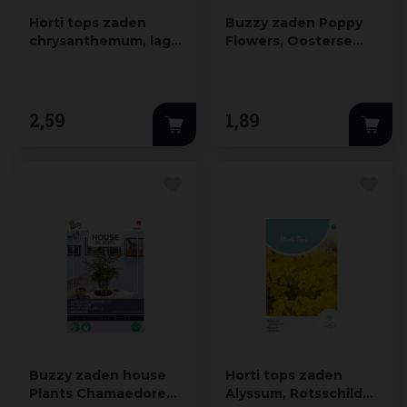
Horti tops zaden
Buzzy zaden Poppy
chrysanthemum, lage
Flowers, Oosterse
margriet silver
klaproos gemengd
prince…
2
,
59
1
,
89
Buzzy zaden house
Horti tops zaden
Plants Chamaedorea,
Alyssum, Rotsschild