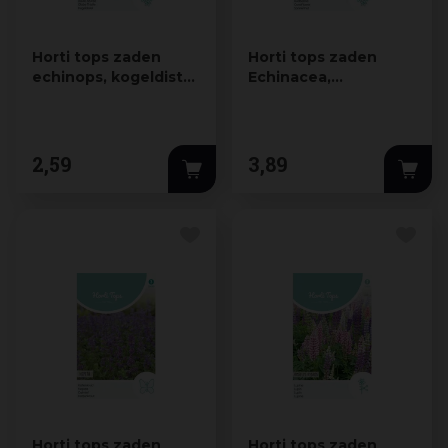
Horti tops zaden
Horti tops zaden
echinops, kogeldistel
Echinacea,
blue globe
Zonnehoed Paradiso
2
,
59
3
,
89
Horti tops zaden
Horti tops zaden