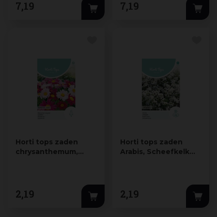
7
,
19
7
,
19
Horti tops zaden
Horti tops zaden
chrysanthemum,
Arabis, Scheefkelk
perzische magriet
Snowball
robinson'…
2
,
19
2
,
19