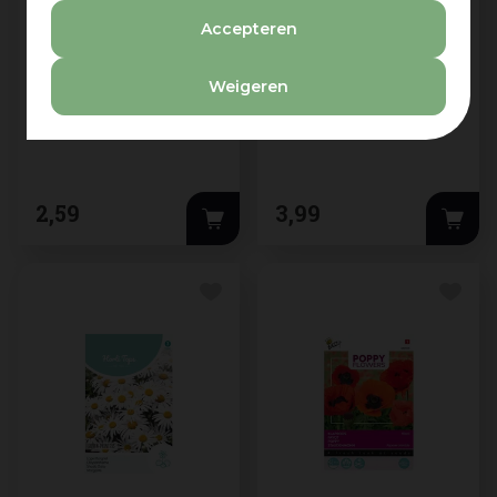
Accepteren
Weigeren
Horti tops zaden
Buzzy zaden house
liatris, lampenpoetser
plants Aloe
purperrose
gemengde soorten
2
,
59
3
,
99