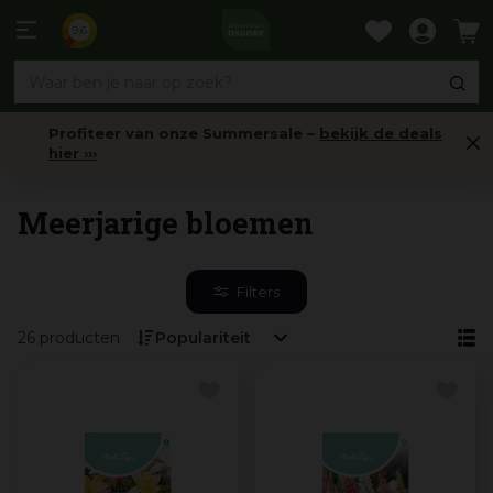
Ga
naar
9,6
content
Profiteer van onze Summersale –
bekijk de deals
hier ›››
Bloemenzaden
Meerjarige bloemen
Filters
26 producten