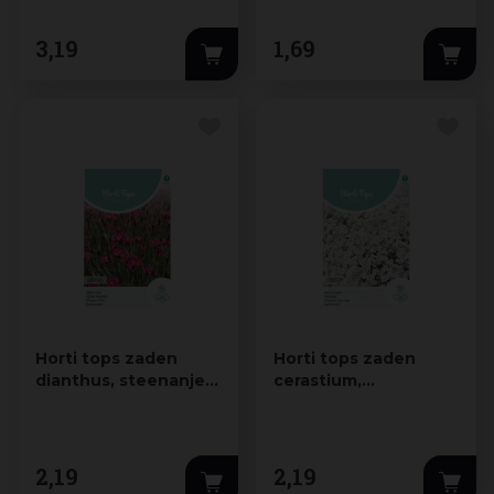
3
,
19
1
,
69
Horti tops zaden
Horti tops zaden
dianthus, steenanjer
cerastium,
karmijnrose
hoornbloem wit
2
,
19
2
,
19