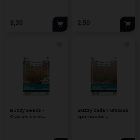
Dwergpalm
goudgeel
3
,
39
2
,
59
Buzzy Seeds -
Buzzy zaden Grasses
Grasses carex
sporobolus
comans bronco
heterolepis