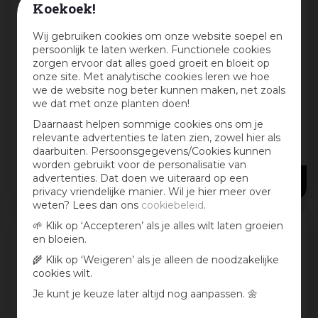
Koekoek!
Wij gebruiken cookies om onze website soepel en
persoonlijk te laten werken. Functionele cookies
zorgen ervoor dat alles goed groeit en bloeit op
onze site. Met analytische cookies leren we hoe
we de website nog beter kunnen maken, net zoals
Horti tops zaden
Horti tops zaden
we dat met onze planten doen!
Aubrietia,
Gaillardia,
Daarnaast helpen sommige cookies ons om je
blauwkussen
Kokardebloem
relevante advertenties te laten zien, zowel hier als
whitewell
daarbuiten. Persoonsgegevens/Cookies kunnen
worden gebruikt voor de personalisatie van
2
,
19
2
,
19
advertenties. Dat doen we uiteraard op een
privacy vriendelijke manier. Wil je hier meer over
weten? Lees dan ons
cookiebeleid
.
🌱 Klik op ‘Accepteren’ als je alles wilt laten groeien
en bloeien.
🌾 Klik op ‘Weigeren’ als je alleen de noodzakelijke
cookies wilt.
Je kunt je keuze later altijd nog aanpassen. 🌼