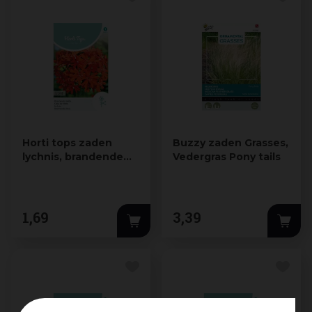
Horti tops zaden
Buzzy zaden Grasses,
lychnis, brandende
Vedergras Pony tails
liefde
1
,
69
3
,
39