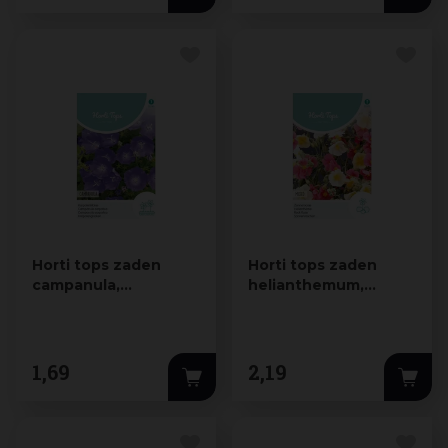
Horti tops zaden
Horti tops zaden
campanula,
helianthemum,
Karpatenklokje blauw
zonneroosje
gemengd
1
,
69
2
,
19